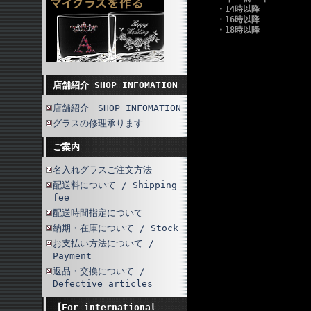
・14時以降
・16時以降
・18時以降
店舗紹介 SHOP INFOMATION
店舗紹介 SHOP INFOMATION
グラスの修理承ります
ご案内
名入れグラスご注文方法
配送料について / Shipping
fee
配送時間指定について
納期・在庫について / Stock
お支払い方法について /
Payment
返品・交換について /
Defective articles
【For international