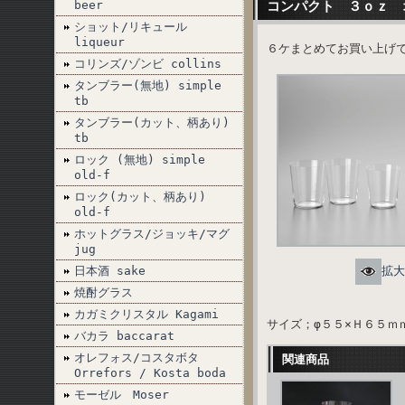
beer
コンパクト ３ｏｚ 
ショット/リキュール
liqueur
６ケまとめてお買い上げ
コリンズ/ゾンビ collins
タンブラー(無地) simple
tb
タンブラー(カット、柄あり)
tb
ロック (無地) simple
old-f
ロック(カット、柄あり)
old-f
ホットグラス/ジョッキ/マグ
jug
日本酒 sake
拡大
焼酎グラス
カガミクリスタル Kagami
サイズ；φ５５×Ｈ６５ｍ
バカラ baccarat
オレフォス/コスタボタ
関連商品
Orrefors / Kosta boda
モーゼル Moser