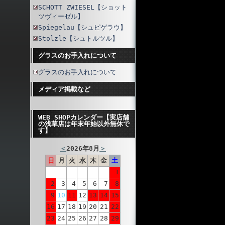
SCHOTT ZWIESEL【ショット
ツヴィーゼル】
Spiegelau【シュピゲラウ】
Stolzle【シュトルツル】
グラスのお手入れについて
グラスのお手入れについて
メディア掲載など
WEB SHOPカレンダー【実店舗
の浅草店は年末年始以外無休で
す】
＜
2026年8月
＞
日
月
火
水
木
金
土
1
2
3
4
5
6
7
8
9
10
11
12
13
14
15
16
17
18
19
20
21
22
23
24
25
26
27
28
29