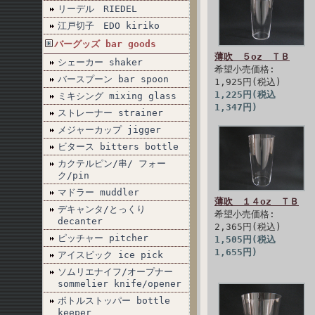
リーデル RIEDEL
江戸切子 EDO kiriko
バーグッズ bar goods
薄吹 ５oz ＴＢ
シェーカー shaker
希望小売価格:
バースプーン bar spoon
1,925円(税込)
1,225円(税込
ミキシング mixing glass
1,347円)
ストレーナー strainer
メジャーカップ jigger
ビタース bitters bottle
カクテルピン/串/ フォー
ク/pin
マドラー muddler
薄吹 １４oz ＴＢ
デキャンタ/とっくり
希望小売価格:
decanter
2,365円(税込)
ピッチャー pitcher
1,505円(税込
1,655円)
アイスピック ice pick
ソムリエナイフ/オープナー
sommelier knife/opener
ボトルストッパー bottle
keeper