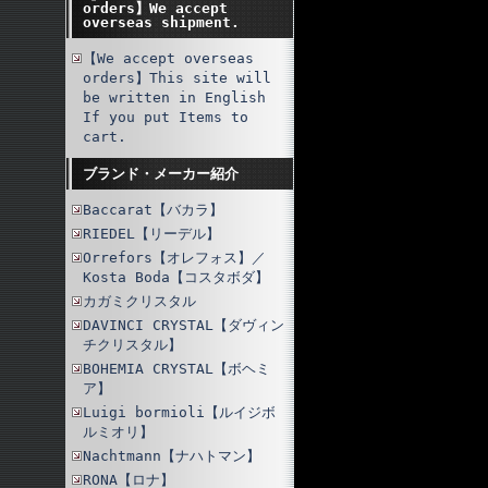
orders】We accept
overseas shipment.
【We accept overseas
orders】This site will
be written in English
If you put Items to
cart.
ブランド・メーカー紹介
Baccarat【バカラ】
RIEDEL【リーデル】
Orrefors【オレフォス】／
Kosta Boda【コスタボダ】
カガミクリスタル
DAVINCI CRYSTAL【ダヴィン
チクリスタル】
BOHEMIA CRYSTAL【ボヘミ
ア】
Luigi bormioli【ルイジボ
ルミオリ】
Nachtmann【ナハトマン】
RONA【ロナ】