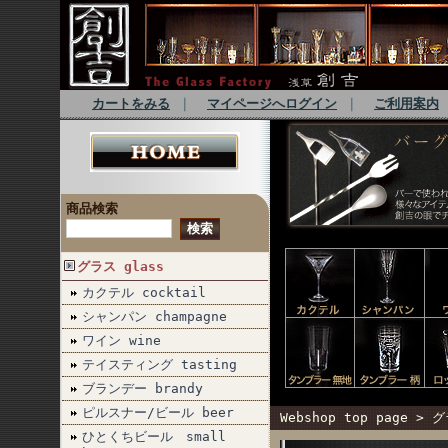
カートをみる
｜
マイページへログイン
｜
ご利用案内
商品検索
グラス glass
カクテル cocktail
シャンパン champagne
ワイン wine
テイスティング tasting
ブランデー brandy
ピルスナー/ビール beer
Webshop top page
>
グ
ひとくちビール small