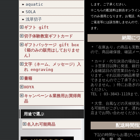
aquatic
します。ご了承ください。
※こちらの配送料は創吉オンライ
SOLA
てのみ適用となります。お電話、F
浅草切子
ご返送等には該当致しませんので
ギフト gift
ます。
切子体験教室ギフトカード
納期に
ギフトパッケージ gift box
＊「在庫あり」の商品も実数
(箱のみの販売はしておりませ
ので、商品確保後、確認メー
ん)
＊カード・代引決済の場合は
文字（ネーム、メッセージ）入
～３営業日以降に発送、銀行
れ engraving
入金確認日の翌営業日から２
ります。それ以前の納品希望
書籍
できませんのでご了承下さい
ありません。）特にお急ぎの
HOYA
ください。
TEL : 03-3843-1119まで
キャンペーン＆業務用お買得商
品
＊大雪、台風などの天候状況
る可能性がございます。遅れ
店までお問い合わせください
用途で選ぶ
名入れ可能商品
配送時間指
下記の時間からお選びいた
・午 前 中