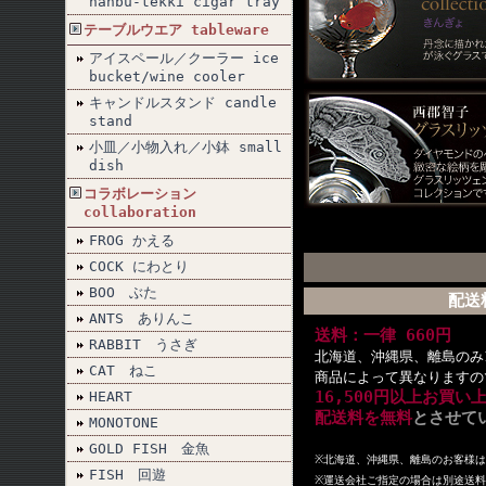
nanbu-tekki cigar tray
テーブルウエア tableware
アイスペール／クーラー ice
bucket/wine cooler
キャンドルスタンド candle
stand
小皿／小物入れ／小鉢 small
dish
コラボレーション
collaboration
FROG かえる
COCK にわとり
BOO ぶた
配送
ANTS ありんこ
送料：一律 660円
RABBIT うさぎ
北海道、沖縄県、離島のみ1
CAT ねこ
商品によって異なりますの
16,500円以上お買い
HEART
配送料を無料
とさせて
MONOTONE
GOLD FISH 金魚
※北海道、沖縄県、離島のお客様
FISH 回遊
※
運送会社ご指定の場合は別途送料