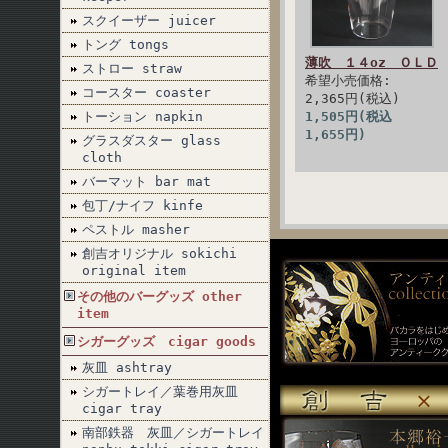
スクイーザー juicer
トング tongs
薄吹 １４oz ＯＬＤ
ストロー straw
希望小売価格:
コースター coaster
2,365円(税込)
トーション napkin
1,505円(税込
1,655円)
グラスダスター glass
cloth
バーマット bar mat
包丁/ナイフ kinfe
ペストル masher
創吉オリジナル sokichi
original item
その他のバーグッズ other
item
シガーグッズ cigar goods
灰皿 ashtray
シガートレイ／葉巻用灰皿
cigar tray
南部鉄器 灰皿／シガートレイ