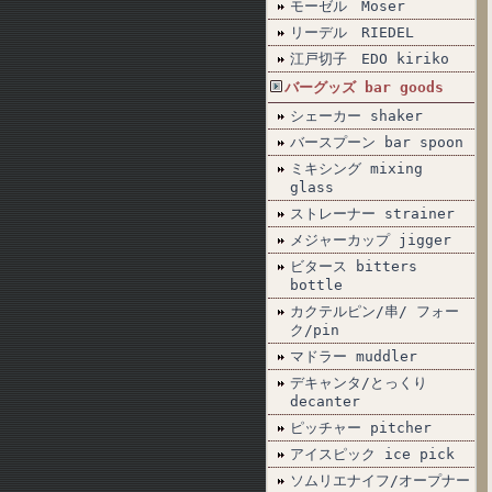
モーゼル Moser
リーデル RIEDEL
江戸切子 EDO kiriko
バーグッズ bar goods
シェーカー shaker
バースプーン bar spoon
ミキシング mixing
glass
ストレーナー strainer
メジャーカップ jigger
ビタース bitters
bottle
カクテルピン/串/ フォー
ク/pin
マドラー muddler
デキャンタ/とっくり
decanter
ピッチャー pitcher
アイスピック ice pick
ソムリエナイフ/オープナー