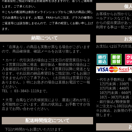
※
運送会社ご指定の場合は別途送料を頂きますので、追ってご連絡致
個
します。ご了承ください。
※こちらの配送料は創吉オンラインショップからご購入の商品に関し
お客様からお預かりし
てのみ適用となります。お電話、FAXからのご注文、グラスの修理の
ールアドレスなど)を
からの提出要請があっ
ご返送等には該当致しませんので、ご了承の程宜しくお願い申し上げ
利用する事は一切ござ
ます。
納期について
お
お支払いは以下の方法
＊「在庫あり」の商品も実数が異なる場合がございます
ので、商品確保後、確認メールをお送り致します。
＊カード・代引決済の場合はご注文日の翌営業日から２
～３営業日以降に発送、銀行振込・郵便振替の場合はご
入金確認日の翌営業日から２～３営業日以降に発送とな
ります。それ以前の納品希望日をご指定頂いてもお届け
できませんのでご了承下さい。（土日祝日は営業日では
・代引き手数料は、商
ありません。）特にお急ぎの場合は直接お電話でご一報
1万円未満：330円
ください。
3万円未満：440円
TEL : 03-3843-1119まで。
10万円未満：660円
10万～30万円未満：
＊大雪、台風などの天候状況により、運送に遅れが生じ
・銀行振込/郵便振替
る可能性がございます。遅れの状況は、お手数ですが当
※ご注文から10日以
店までお問い合わせください。
※お振込、お振替の手
致します。
配送時間指定について
下記の時間からお選びいただけます。