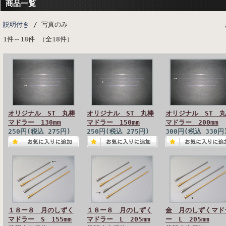
商品一覧
説明付き
/ 写真のみ
1件～18件 （全18件）
オリジナル ST 丸棒
オリジナル ST 丸棒
オリジナル ST 
マドラー 130mm
マドラー 150mm
マドラー 200mm
250円(税込 275円)
250円(税込 275円)
300円(税込 330円
１８ー８ 月のしずく
１８ー８ 月のしずく
金 月のしずくマド
マドラー S 155mm
マドラー L 205mm
ー L 205mm