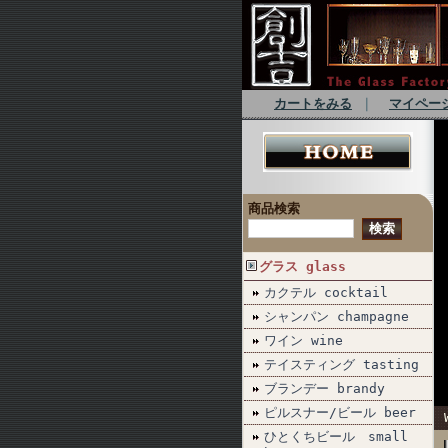
カートをみる
｜
マイペー
商品検索
グラス glass
カクテル cocktail
シャンパン champagne
ワイン wine
テイスティング tasting
ブランデー brandy
ピルスナー/ビール beer
ひとくちビール small