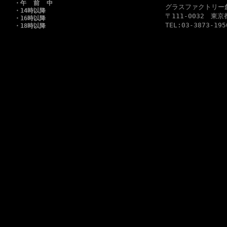
・午 前 中
グラスファクトリ
・14時以降
〒111-0032 
・16時以降
TEL:03-3873-195
・18時以降