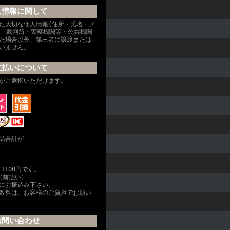
人情報に関して
た大切な個人情報(住所・氏名・メ
、 裁判所・警察機関等・公共機関
た場合以外、第三者に譲渡または
いません。
支払いについて
がご選択いただけます。
品合計が
1100円です。
（前払い）
内にお振込み下さい。
数料は、お客様のご負担でお願い
お問い合わせ