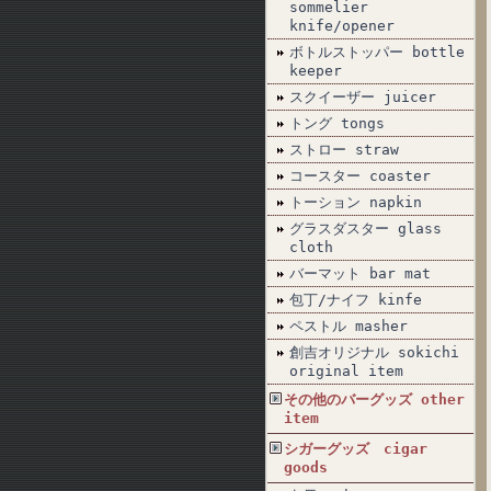
sommelier
knife/opener
ボトルストッパー bottle
keeper
スクイーザー juicer
トング tongs
ストロー straw
コースター coaster
トーション napkin
グラスダスター glass
cloth
バーマット bar mat
包丁/ナイフ kinfe
ペストル masher
創吉オリジナル sokichi
original item
その他のバーグッズ other
item
シガーグッズ cigar
goods