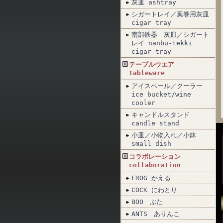
灰皿 ashtray
シガートレイ／葉巻用灰皿
cigar tray
南部鉄器 灰皿／シガート
レイ nanbu-tekki
cigar tray
テーブルウエア
tableware
アイスペール／クーラー
ice bucket/wine
cooler
キャンドルスタンド
candle stand
小皿／小物入れ／小鉢
small dish
コラボレーション
collaboration
FROG かえる
COCK にわとり
BOO ぶた
ANTS ありんこ