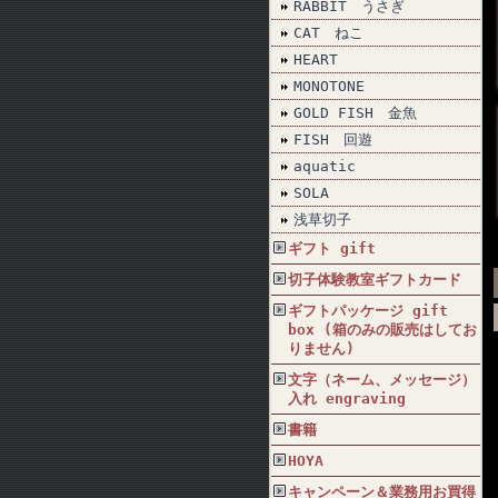
RABBIT うさぎ
CAT ねこ
HEART
MONOTONE
GOLD FISH 金魚
FISH 回遊
aquatic
SOLA
浅草切子
ギフト gift
切子体験教室ギフトカード
ギフトパッケージ gift
box (箱のみの販売はしてお
りません)
文字（ネーム、メッセージ）
入れ engraving
書籍
HOYA
キャンペーン＆業務用お買得