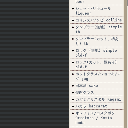
beer
ショット/リキュール
liqueur
コリンズ/ゾンビ collins
タンブラー(無地) simple
tb
タンブラー(カット、柄あ
り) tb
ロック (無地) simple
old-f
ロック(カット、柄あり)
old-f
ホットグラス/ジョッキ/マ
グ jug
日本酒 sake
焼酎グラス
カガミクリスタル Kagami
バカラ baccarat
オレフォス/コスタボタ
Orrefors / Kosta
boda