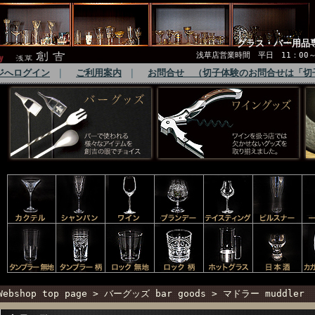
グラス・バー用品
浅草店営業時間 平日 11：00～1
ジへログイン
｜
ご利用案内
｜
お問合せ （切子体験のお問合せは「切
Webshop top page
>
バーグッズ bar goods
> マドラー muddler