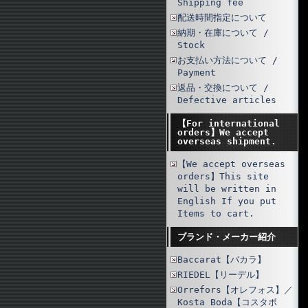
Shipping fee
配送時間指定について
納期・在庫について /
Stock
お支払い方法について /
Payment
返品・交換について /
Defective articles
【For international
orders】We accept
overseas shipment.
【We accept overseas
orders】This site
will be written in
English If you put
Items to cart.
ブランド・メーカー紹介
Baccarat【バカラ】
RIEDEL【リーデル】
Orrefors【オレフォス】／
Kosta Boda【コスタボ