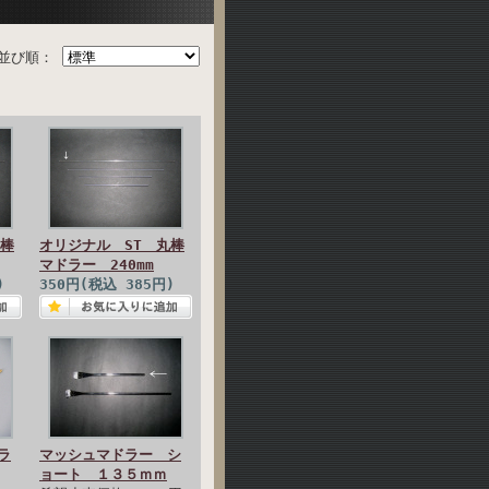
並び順：
丸棒
オリジナル ST 丸棒
マドラー 240mm
)
350円(税込 385円)
ラ
マッシュマドラー シ
ョート １３５ｍｍ