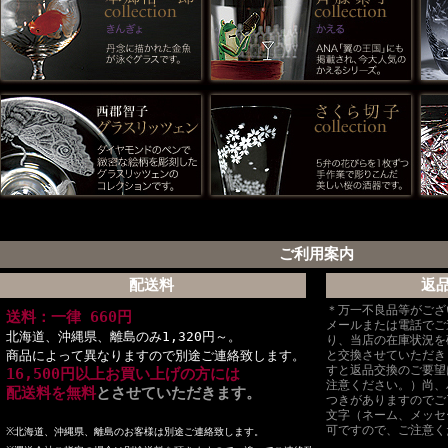
ご利用案内
配送料
返
＊万一不良品等がござ
送料：一律 660円
メールまたは電話でご
北海道、沖縄県、離島のみ1,320円～。
り、当店の在庫状況を
商品によって異なりますので別途ご連絡致します。
と交換させていただき
すと返品交換のご要望
16,500円以上お買い上げの方には
注意ください。）尚、
配送料を無料
とさせていただきます。
つきがありますのでご
文字（ネーム、メッセ
可ですので、ご注意く
※北海道、沖縄県、離島のお客様は別途ご連絡致します。