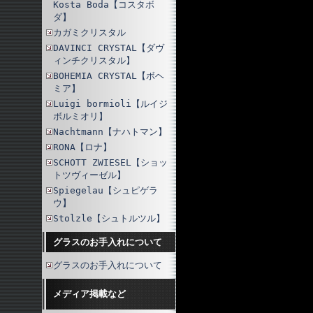
Kosta Boda【コスタボ
ダ】
カガミクリスタル
DAVINCI CRYSTAL【ダヴ
ィンチクリスタル】
BOHEMIA CRYSTAL【ボヘ
ミア】
Luigi bormioli【ルイジ
ボルミオリ】
Nachtmann【ナハトマン】
RONA【ロナ】
SCHOTT ZWIESEL【ショッ
トツヴィーゼル】
Spiegelau【シュピゲラ
ウ】
Stolzle【シュトルツル】
グラスのお手入れについて
グラスのお手入れについて
メディア掲載など