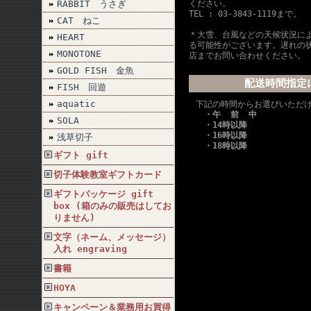
RABBIT うさぎ
ください。
TEL : 03-3843-1119まで。
CAT ねこ
＊大雪、台風などの天候状況に
HEART
る可能性がございます。遅れの
MONOTONE
店までお問い合わせください。
GOLD FISH 金魚
配送時間指定
FISH 回遊
aquatic
下記の時間からお選びいただ
・午 前 中
SOLA
・14時以降
・16時以降
浅草切子
・18時以降
ギフト gift
切子体験教室ギフトカード
ギフトパッケージ gift
box (箱のみの販売はしてお
りません)
文字（ネーム、メッセージ）
入れ engraving
書籍
HOYA
キャンペーン＆業務用お買得