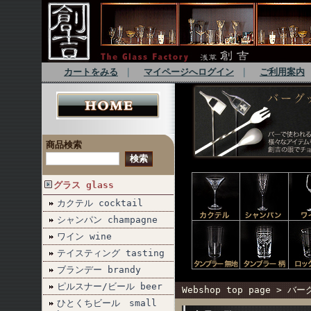
カートをみる
｜
マイページへログイン
｜
ご利用案内
商品検索
グラス glass
カクテル cocktail
シャンパン champagne
ワイン wine
テイスティング tasting
ブランデー brandy
ピルスナー/ビール beer
Webshop top page
>
バーグ
ひとくちビール small