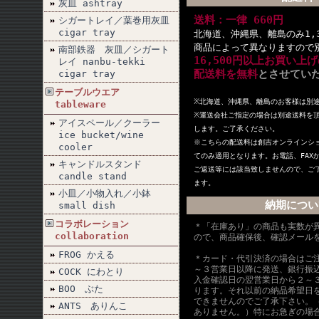
灰皿 ashtray
送料：一律 660円
シガートレイ／葉巻用灰皿
cigar tray
北海道、沖縄県、離島のみ1,
商品によって異なりますので
南部鉄器 灰皿／シガート
16,500円以上お買い上
レイ nanbu-tekki
配送料を無料
とさせてい
cigar tray
テーブルウエア
※北海道、沖縄県、離島のお客様は別
tableware
※
運送会社ご指定の場合は別途送料を
アイスペール／クーラー
します。ご了承ください。
ice bucket/wine
※こちらの配送料は創吉オンラインシ
cooler
てのみ適用となります。お電話、FAX
キャンドルスタンド
ご返送等には該当致しませんので、ご
candle stand
ます。
小皿／小物入れ／小鉢
納期につい
small dish
コラボレーション
＊「在庫あり」の商品も実数が
collaboration
ので、商品確保後、確認メール
FROG かえる
＊カード・代引決済の場合はご
～３営業日以降に発送、銀行振
COCK にわとり
入金確認日の翌営業日から２～
BOO ぶた
ります。それ以前の納品希望日
できませんのでご了承下さい。
ANTS ありんこ
ありません。）特にお急ぎの場