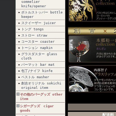
sommelier
knife/opener
ボトルストッパー bottle
keeper
スクイーザー juicer
トング tongs
ストロー straw
コースター coaster
トーション napkin
グラスダスター glass
cloth
バーマット bar mat
包丁/ナイフ kinfe
ペストル masher
創吉オリジナル sokichi
original item
その他のバーグッズ other
item
シガーグッズ cigar
goods
配送料