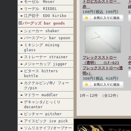
トロピカルストロー
モーゼル Moser
赤
リーデル RIEDEL
180円(税込 198円)
1
江戸切子 EDO kiriko
バーグッズ bar goods
シェーカー shaker
バースプーン bar spoon
ミキシング mixing
glass
ストレーナー strainer
フレックスストロー
（透明） （LF-621
メジャーカップ jigger
フレックスストロー<透
4
ビタース bitters
明>）
bottle
380円(税込 418円)
カクテルピン/串/ フォー
ク/pin
マドラー muddler
1件～12件 （全12件）
デキャンタ/とっくり
decanter
ピッチャー pitcher
アイスピック ice pick
ソムリエナイフ/オープナー