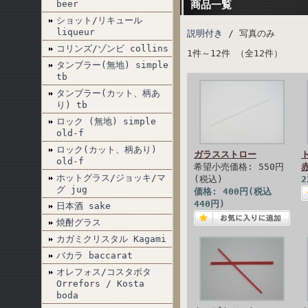
beer
商品一覧
ショット/リキュール
liqueur
説明付き
/ 写真のみ
コリンズ/ゾンビ collins
1件～12件 （全12件）
タンブラー(無地) simple
tb
タンブラー(カット、柄あ
り) tb
ロック (無地) simple
old-f
ロック(カット、柄あり)
ガラスストロー
old-f
希望小売価格: 550円
ホットグラス/ジョッキ/マ
(税込)
2
グ jug
価格: 400円(税込
440円)
日本酒 sake
焼酎グラス
カガミクリスタル Kagami
バカラ baccarat
オレフォス/コスタボタ
Orrefors / Kosta
boda