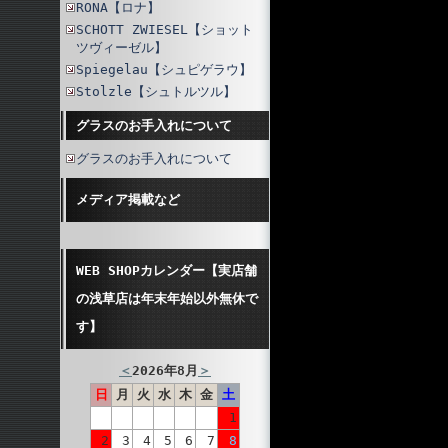
RONA【ロナ】
SCHOTT ZWIESEL【ショット
ツヴィーゼル】
Spiegelau【シュピゲラウ】
Stolzle【シュトルツル】
グラスのお手入れについて
グラスのお手入れについて
メディア掲載など
WEB SHOPカレンダー【実店舗
の浅草店は年末年始以外無休で
す】
＜
2026年8月
＞
日
月
火
水
木
金
土
1
2
3
4
5
6
7
8