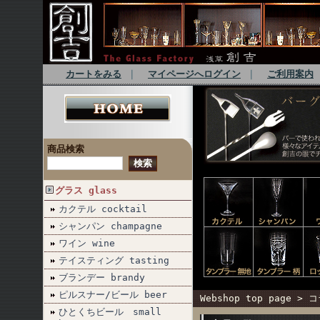
カートをみる
｜
マイページへログイン
｜
ご利用案内
商品検索
グラス glass
カクテル cocktail
シャンパン champagne
ワイン wine
テイスティング tasting
ブランデー brandy
ピルスナー/ビール beer
Webshop top page
>
コ
ひとくちビール small