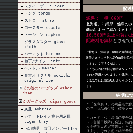
スクイーザー juicer
配送
トング tongs
送料：一律 660円
ストロー straw
北海道、沖縄県、離島のみ1
コースター coaster
商品によって異なりますの
トーション napkin
16,500円以上お買い
配送料を無料
とさせて
グラスダスター glass
cloth
※北海道、沖縄県、離島のお客様
バーマット bar mat
※
運送会社ご指定の場合は別途送料
包丁/ナイフ kinfe
します。ご了承ください。
ペストル masher
※こちらの配送料は創吉オンライ
創吉オリジナル sokichi
てのみ適用となります。お電話、F
original item
ご返送等には該当致しませんので
ます。
その他のバーグッズ other
item
納期に
シガーグッズ cigar goods
＊「在庫あり」の商品も実数
ので、商品確保後、確認メー
灰皿 ashtray
シガートレイ／葉巻用灰皿
＊カード・代引決済の場合は
cigar tray
～３営業日以降に発送、銀行
入金確認日の翌営業日から２
南部鉄器 灰皿／シガートレイ
ります。それ以前の納品希望