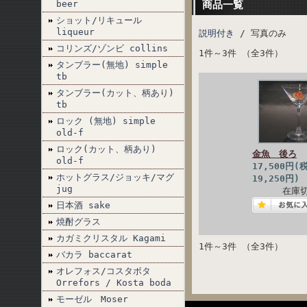
beer
商品一覧
ショット/リキュール
liqueur
説明付き
/ 写真のみ
コリンズ/ゾンビ collins
1件～3件 （全3件）
タンブラー(無地) simple
tb
タンブラー(カット、柄あり)
tb
ロック (無地) simple
old-f
ロック(カット、柄あり)
金魚 後ろ
old-f
17,500円(
ホットグラス/ジョッキ/マグ
19,250円)
jug
在庫
日本酒 sake
焼酎グラス
カガミクリスタル Kagami
1件～3件 （全3件）
バカラ baccarat
オレフォス/コスタボタ
Orrefors / Kosta boda
モーゼル Moser