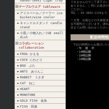
nanbu-tekki cigar tray
できませんのでご了承下さい
ありません。）特にお急ぎの
テーブルウエア tableware
ください。
アイスペール／クーラー ice
TEL : 03-3843-1119まで
bucket/wine cooler
＊大雪、台風などの天候状況
キャンドルスタンド candle
る可能性がございます。遅れ
stand
店までお問い合わせください
小皿／小物入れ／小鉢 small
配送時間指
dish
コラボレーション
下記の時間からお選びいた
collaboration
・午 前 中
・14時以降
FROG かえる
・16時以降
・18時以降
COCK にわとり
BOO ぶた
ANTS ありんこ
RABBIT うさぎ
CAT ねこ
HEART
MONOTONE
GOLD FISH 金魚
FISH 回遊