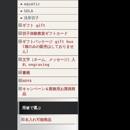
aquatic
SOLA
浅草切子
ギフト gift
切子体験教室ギフトカード
ギフトパッケージ gift box
(箱のみの販売はしておりませ
ん)
文字（ネーム、メッセージ）入
れ engraving
書籍
HOYA
キャンペーン＆業務用お買得商
品
用途で選ぶ
名入れ可能商品