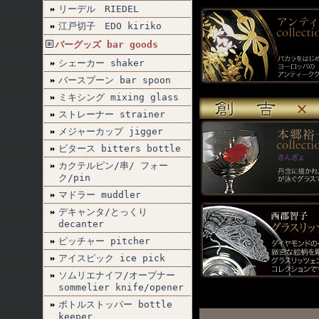
リーデル RIEDEL
江戸切子 EDO kiriko
バーグッズ bar goods
シェーカー shaker
バースプーン bar spoon
ミキシング mixing glass
ストレーナー strainer
メジャーカップ jigger
ビタース bitters bottle
カクテルピン/串/ フォー
ク/pin
マドラー muddler
デキャンタ/とっくり
decanter
ピッチャー pitcher
アイスピック ice pick
ソムリエナイフ/オープナー
sommelier knife/opener
ボトルストッパー bottle
keeper