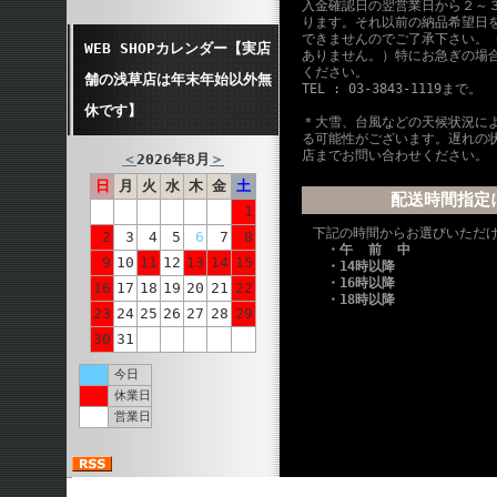
入金確認日の翌営業日から２～
ります。それ以前の納品希望日
できませんのでご了承下さい。
WEB SHOPカレンダー【実店
ありません。）特にお急ぎの場
ください。
舗の浅草店は年末年始以外無
TEL : 03-3843-1119まで。
休です】
＊大雪、台風などの天候状況に
る可能性がございます。遅れの
店までお問い合わせください。
＜
2026年8月
＞
日
月
火
水
木
金
土
配送時間指定
1
下記の時間からお選びいただ
2
3
4
5
6
7
8
・午 前 中
9
10
11
12
13
14
15
・14時以降
・16時以降
16
17
18
19
20
21
22
・18時以降
23
24
25
26
27
28
29
30
31
今日
休業日
営業日