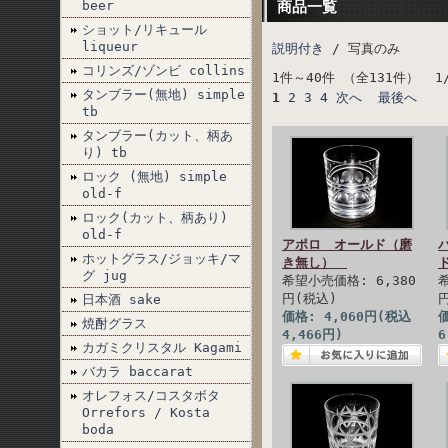
beer
商品一覧
ショット/リキュール
liqueur
説明付き
/ 写真のみ
コリンズ/ゾンビ collins
1件～40件 （全131件） 1
タンブラー(無地) simple
1
2
3
4
次へ
最後へ
tb
タンブラー(カット、柄あ
り) tb
ロック (無地) simple
old-f
ロック(カット、柄あり)
old-f
アポロ オールド（磨
ホットグラス/ジョッキ/マ
き無し）
グ jug
希望小売価格: 6,380
円(税込)
日本酒 sake
価格: 4,060円(税込
価
焼酎グラス
4,466円)
6
カガミクリスタル Kagami
バカラ baccarat
オレフォス/コスタボタ
Orrefors / Kosta
boda