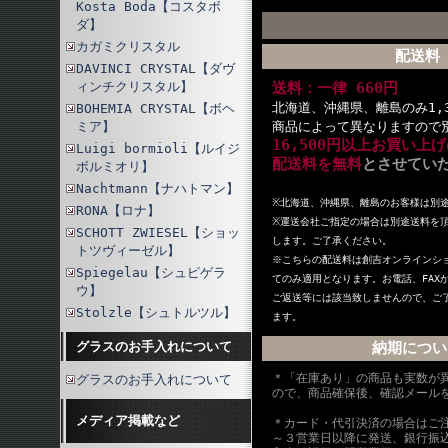
Kosta Boda【コスタボ
ダ】
カガミクリスタル
配送料
DAVINCI CRYSTAL【ダヴ
ィンチクリスタル】
送料：一律 660円
北海道、沖縄県、離島のみ1,
BOHEMIA CRYSTAL【ボヘ
ミア】
商品によって異なりますので
16,500円以上お買い上
Luigi bormioli【ルイジ
配送料を無料
とさせてい
ボルミオリ】
Nachtmann【ナハトマン】
※北海道、沖縄県、離島のお客様は別
RONA【ロナ】
※
運送会社ご指定の場合は別途送料を
SCHOTT ZWIESEL【ショッ
します。ご了承ください。
トツヴィーゼル】
※こちらの配送料は創吉オンラインシ
Spiegelau【シュピゲラ
てのみ適用となります。お電話、FAX
ウ】
ご返送等には該当致しませんので、ご
Stolzle【シュトルツル】
ます。
グラスのお手入れについて
納期につい
＊「在庫あり」の商品も実数が
グラスのお手入れについて
ので、商品確保後、確認メール
メディア掲載など
＊カード・代引決済の場合はご
～３営業日以降に発送、銀行振