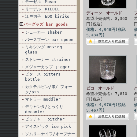
モーゼル Moser
リーデル RIEDEL
ディーン オールド
江戸切子 EDO kiriko
希望小売価格: 8,360
円(税込)
バーグッズ bar goods
価格: 4,940円(税込
価
シェーカー shaker
5,434円)
4
バースプーン bar spoon
ミキシング mixing
glass
ストレーナー strainer
メジャーカップ jigger
ビタース bitters
bottle
カクテルピン/串/ フォー
ピコ オールド
ク/pin
希望小売価格: 7,810
マドラー muddler
円(税込)
価格: 4,970円(税込
価
デキャンタ/とっくり
5,467円)
4
decanter
ピッチャー pitcher
アイスピック ice pick
ソムリエナイフ/オープナー