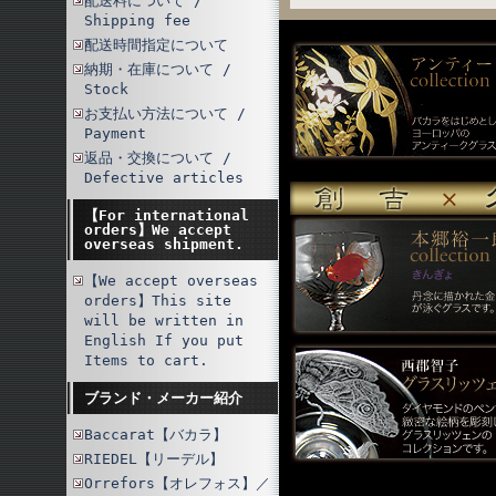
配送料について /
Shipping fee
配送時間指定について
納期・在庫について /
Stock
お支払い方法について /
Payment
返品・交換について /
Defective articles
【For international
orders】We accept
overseas shipment.
【We accept overseas
orders】This site
will be written in
English If you put
Items to cart.
ブランド・メーカー紹介
Baccarat【バカラ】
RIEDEL【リーデル】
Orrefors【オレフォス】／