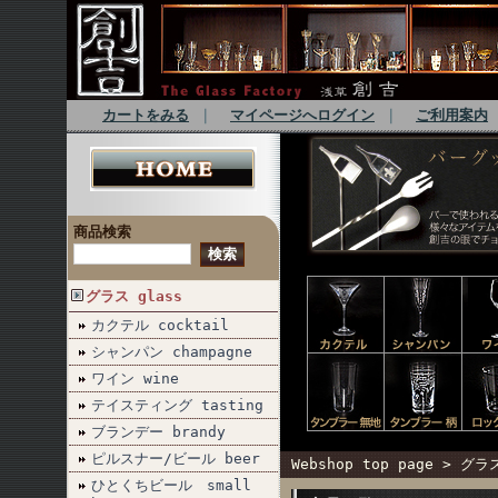
カートをみる
｜
マイページへログイン
｜
ご利用案内
商品検索
グラス glass
カクテル cocktail
シャンパン champagne
ワイン wine
テイスティング tasting
ブランデー brandy
ピルスナー/ビール beer
Webshop top page
>
グラス
ひとくちビール small