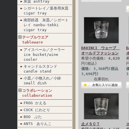
灰皿 ashtray
シガートレイ／葉巻用灰皿
cigar tray
南部鉄器 灰皿／シガート
レイ nanbu-tekki
cigar tray
テーブルウエア
tableware
DAVINCI ウェーブ
アイスペール／クーラー
オールドファッション
ice bucket/wine
希望小売価格: 4,620
cooler
円(税込)
キャンドルスタンド
価格: 3,360円(税込
価
candle stand
3,696円)
3
小皿／小物入れ／小鉢
在庫切れ
small dish
コラボレーション
collaboration
FROG かえる
COCK にわとり
BOO ぶた
ANTS ありんこ
止メＳＣＴ