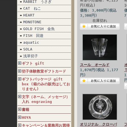
希望小売価格: 4,125
RABBIT うさぎ
円(税込)
1
CAT ねこ
価格: 3,000円(税込
価
HEART
3,300円)
7
在庫切れ
MONOTONE
GOLD FISH 金魚
FISH 回遊
aquatic
SOLA
浅草切子
ギフト gift
スール オールド
1,070円(税込 1,177
切子体験教室ギフトカード
円)
1
ギフトパッケージ gift
box (箱のみの販売はしてお
りません)
文字（ネーム、メッセージ）
入れ engraving
書籍
HOYA
オリジナル クローバ
キャンペーン＆業務用お買得