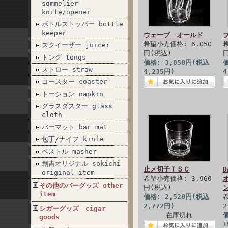
sommelier
knife/opener
ボトルストッパー bottle
keeper
ウェーブ オールド
希望小売価格: 6,050
スクイーザー juicer
円(税込)
トング tongs
価格: 3,850円(税込
価
ストロー straw
4,235円)
4
コースター coaster
トーション napkin
グラスダスター glass
cloth
バーマット bar mat
包丁/ナイフ kinfe
ペストル masher
創吉オリジナル sokichi
止メ切子ＴＳＣ
original item
希望小売価格: 3,960
その他のバーグッズ other
円(税込)
item
価格: 2,520円(税込
2,772円)
2
シガーグッズ cigar
在庫切れ
価
goods
1