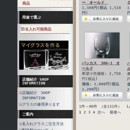
ー オールド
商品
1,380円(税込 1,518
1
円)
用途で選ぶ
名入れ可能商品
バッカス 300-3 オ
ールド
希望小売価格: 2,750
円(税込)
店舗紹介 SHOP
INFOMATION
価格: 2,000円(税込
価
2,200円)
2
店舗紹介 SHOP
INFOMATION
グラスの修理承ります
1件～40件 （全131件） 1
1
2
3
4
次へ
最後へ
ご案内
名入れグラスご注文方法