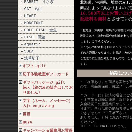
RABBIT うさぎ
北海道、沖縄県、離島のみ1,
商品によって異なりますので
CAT ねこ
16,500円以上お買い上
HEART
配送料を無料
とさせてい
MONOTONE
GOLD FISH 金魚
※北海道、沖縄県、離島のお客様は別
※
運送会社ご指定の場合は別途送料を
FISH 回遊
します。ご了承ください。
aquatic
※こちらの配送料は創吉オンラインシ
SOLA
てのみ適用となります。お電話、FAX
浅草切子
ご返送等には該当致しませんので、ご
ます。
ギフト gift
納期につい
切子体験教室ギフトカード
＊「在庫あり」の商品も実数が
ギフトパッケージ gift
ので、商品確保後、確認メール
box (箱のみの販売はしてお
りません)
＊カード・代引決済の場合はご
～３営業日以降に発送、銀行振
文字（ネーム、メッセージ）
入金確認日の翌営業日から２～
入れ engraving
ります。それ以前の納品希望日
できませんのでご了承下さい。
書籍
ありません。）特にお急ぎの場
ください。
HOYA
TEL : 03-3843-1119まで。
キャンペーン＆業務用お買得