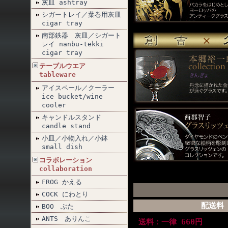
灰皿 ashtray
シガートレイ／葉巻用灰皿
cigar tray
南部鉄器 灰皿／シガート
レイ nanbu-tekki
cigar tray
テーブルウエア
tableware
アイスペール／クーラー
ice bucket/wine
cooler
キャンドルスタンド
candle stand
小皿／小物入れ／小鉢
small dish
コラボレーション
collaboration
FROG かえる
COCK にわとり
配送料
BOO ぶた
ANTS ありんこ
送料：一律 660円