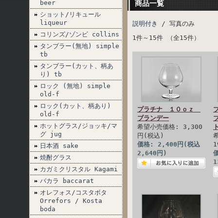
beer
商品一覧
ショット/リキュール
liqueur
説明付き
/ 写真のみ
コリンズ/ゾンビ collins
1件～15件 （全15件）
タンブラー(無地) simple
tb
タンブラー(カット、柄あ
り) tb
ロック (無地) simple
old-f
ロック(カット、柄あり)
プラチナ １０ｏｚ
old-f
ブランデー
ホットグラス/ジョッキ/マ
希望小売価格: 3,300
グ jug
円(税込)
価格: 2,400円(税込
1
日本酒 sake
2,640円)
価
焼酎グラス
1
カガミクリスタル Kagami
バカラ baccarat
オレフォス/コスタボタ
Orrefors / Kosta
boda