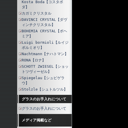
Kosta Boda【コスタボ
ダ】
カガミクリスタル
DAVINCI CRYSTAL【ダヴ
ィンチクリスタル】
BOHEMIA CRYSTAL【ボヘ
ミア】
Luigi bormioli【ルイジ
ボルミオリ】
Nachtmann【ナハトマン】
RONA【ロナ】
SCHOTT ZWIESEL【ショッ
トツヴィーゼル】
Spiegelau【シュピゲラ
ウ】
Stolzle【シュトルツル】
グラスのお手入れについて
グラスのお手入れについて
メディア掲載など