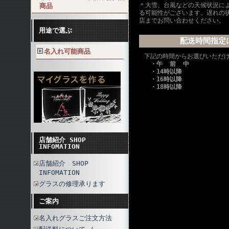
＊大雪、台風などの天候状況に
商品
る可能性がございます。遅れの
店までお問い合わせください。
用途で選ぶ
配送時間指定
名入れ可能商品
下記の時間からお選びいただ
・午 前 中
・14時以降
・16時以降
・18時以降
店舗紹介 SHOP
INFOMATION
店舗紹介 SHOP
INFOMATION
グラスの修理承ります
ご案内
名入れグラスご注文方法