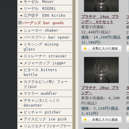
モーゼル Moser
リーデル RIEDEL
江戸切子 EDO kiriko
プラチナ 14oz ブラ
ンデ－ 6ケセット
バーグッズ bar goods
希望小売価格:
シェーカー shaker
22,440円(税込)
2
バースプーン bar spoon
価格: 14,280円(税込
価
15,708円)
1
ミキシング mixing
glass
ストレーナー strainer
メジャーカップ jigger
ビタース bitters
bottle
カクテルピン/串/ フォー
ク/pin
プラチナ 20oz ブラ
ンデ－
ー
マドラー muddler
希望小売価格: 4,290
デキャンタ/とっくり
円(税込)
decanter
価格: 3,120円(税込
価
ピッチャー pitcher
3,432円)
5
アイスピック ice pick
ソムリエナイフ/オープナー