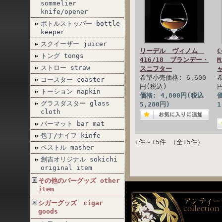
sommelier
knife/opener
ボトルストッパー bottle
keeper
スクイーザー juicer
リーデル ヴィノム
トング tongs
416/18 ブランデー・
M
ストロー straw
スニフター
希望小売価格: 6,600
コースター coaster
円(税込)
トーション napkin
価格: 4,800円(税込
価
グラスダスター glass
5,280円)
1
cloth
バーマット bar mat
包丁/ナイフ kinfe
1件～15件 （全15件）
ペストル masher
創吉オリジナル sokichi
original item
その他のバーグッズ other
item
シガーグッズ cigar
goods