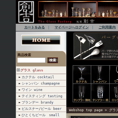
カートをみる
｜
マイページへログイン
｜
ご利用案内
商品検索
グラス glass
カクテル cocktail
シャンパン champagne
ワイン wine
テイスティング tasting
ブランデー brandy
ピルスナー/ビール beer
Webshop top page
>
グラス
ひとくちビール small