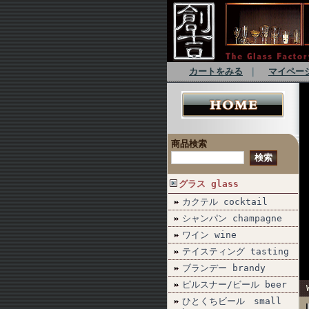
カートをみる
｜
マイペー
商品検索
グラス glass
カクテル cocktail
シャンパン champagne
ワイン wine
テイスティング tasting
ブランデー brandy
ピルスナー/ビール beer
ひとくちビール small