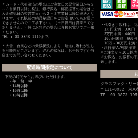
＊カード・代引決済の場合はご注文日の翌営業日から２
～３営業日以降に発送、銀行振込・郵便振替の場合はご
入金確認日の翌営業日から２～３営業日以降に発送とな
ります。それ以前の納品希望日をご指定頂いてもお届け
できませんのでご了承下さい。（土日祝日は営業日では
・代引き手数料は、商
ありません。）特にお急ぎの場合は直接お電話でご一報
1万円未満：330円
ください。
3万円未満：440円
TEL : 03-3843-1119まで。
10万円未満：660円
10万～30万円未満：
＊大雪、台風などの天候状況により、運送に遅れが生じ
・銀行振込/郵便振替
る可能性がございます。遅れの状況は、お手数ですが当
※ご注文から10日以
店までお問い合わせください。
※お振込、お振替の手
致します。
配送時間指定について
下記の時間からお選びいただけます。
・午 前 中
グラスファクトリ
・14時以降
〒111-0032 
・16時以降
TEL:03-3873-195
・18時以降