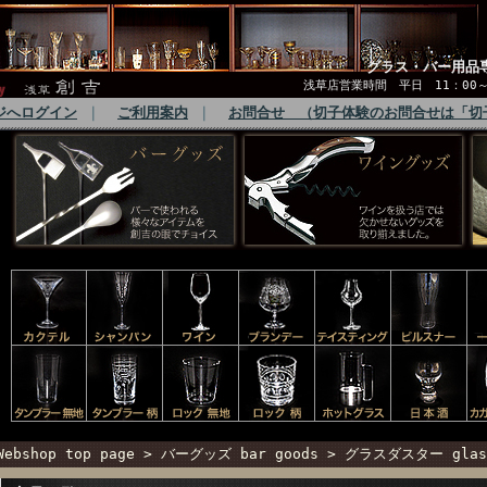
グラス・バー用品
浅草店営業時間 平日 11：00～1
ジへログイン
｜
ご利用案内
｜
お問合せ （切子体験のお問合せは「切
Webshop top page
>
バーグッズ bar goods
> グラスダスター glass