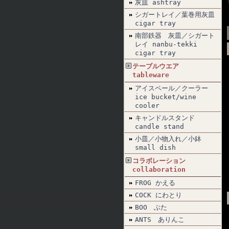
灰皿 ashtray
シガートレイ／葉巻用灰皿
cigar tray
南部鉄器 灰皿／シガート
レイ nanbu-tekki
cigar tray
テーブルウエア
tableware
アイスペール／クーラー
ice bucket/wine
cooler
キャンドルスタンド
candle stand
小皿／小物入れ／小鉢
small dish
コラボレーション
collaboration
FROG かえる
COCK にわとり
BOO ぶた
ANTS ありんこ