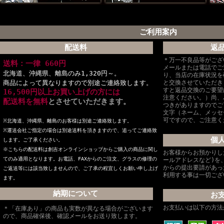
ご利用案内
配送料
返
＊万一不良品等がござ
送料：一律 660円
メールまたは電話でご
北海道、沖縄県、離島のみ1,320円～。
り、当店の在庫状況を
商品によって異なりますので別途ご連絡致します。
と交換させていただき
すと返品交換のご要望
16,500円以上お買い上げの方には
注意ください。）尚、
配送料を無料
とさせていただきます。
つきがありますのでご
文字（ネーム、メッセ
可ですので、ご注意く
※北海道、沖縄県、離島のお客様は別途ご連絡致します。
※
運送会社ご指定の場合は別途送料を頂きますので、追ってご連絡致
個
します。ご了承ください。
※こちらの配送料は創吉オンラインショップからご購入の商品に関し
お客様からお預かりし
てのみ適用となります。お電話、FAXからのご注文、グラスの修理の
ールアドレスなど)を
からの提出要請があっ
ご返送等には該当致しませんので、ご了承の程宜しくお願い申し上げ
利用する事は一切ござ
ます。
納期について
お
お支払いは以下の方法
＊「在庫あり」の商品も実数が異なる場合がございます
ので、商品確保後、確認メールをお送り致します。