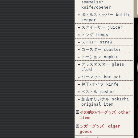
sommelier
knife/opener
ボトルストッパー bottle
keeper
スクイーザー juicer
トング tongs
ストロー straw
コースター coaster
トーション napkin
グラスダスター glass
cloth
バーマット bar mat
包丁/ナイフ kinfe
ペストル masher
創吉オリジナル sokichi
original item
その他のバーグッズ other
item
シガーグッズ cigar
goods