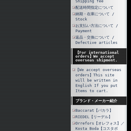
Shipping fee
配送時間指定について
納期・在庫について /
Stock
お支払い方法について /
Payment
返品・交換について /
Defective articles
【For international
orders】We accept
overseas shipment.
【We accept overseas
orders】This site
will be written in
English If you put
Items to cart.
ブランド・メーカー紹介
Baccarat【バカラ】
RIEDEL【リーデル】
Orrefors【オレフォス】／
Kosta Boda【コスタボ