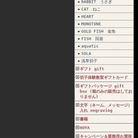
RABBIT うさぎ
CAT ねこ
HEART
MONOTONE
GOLD FISH 金魚
FISH 回遊
aquatic
SOLA
浅草切子
ギフト gift
切子体験教室ギフトカード
ギフトパッケージ gift
box (箱のみの販売はしてお
りません)
文字（ネーム、メッセージ）
入れ engraving
書籍
HOYA
キャンペーン＆業務用お買得