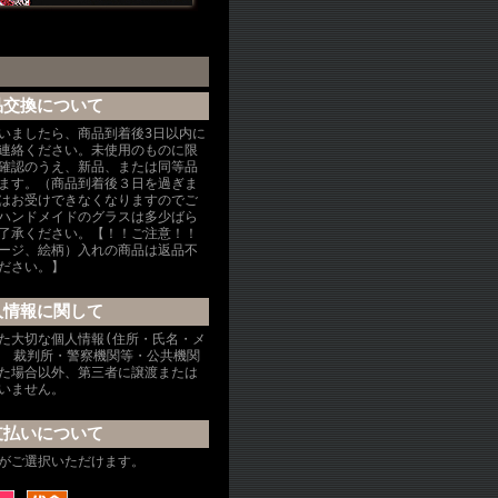
品交換について
いましたら、商品到着後3日以内に
連絡ください。未使用のものに限
確認のうえ、新品、または同等品
ます。（商品到着後３日を過ぎま
はお受けできなくなりますのでご
ハンドメイドのグラスは多少ばら
了承ください。【！！ご注意！！
ージ、絵柄）入れの商品は返品不
ださい。】
人情報に関して
た大切な個人情報(住所・氏名・メ
、 裁判所・警察機関等・公共機関
た場合以外、第三者に譲渡または
いません。
支払いについて
がご選択いただけます。