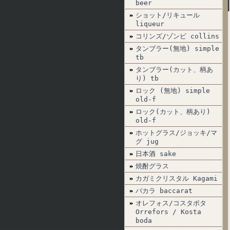
beer
ショット/リキュール
liqueur
コリンズ/ゾンビ collins
タンブラー(無地) simple
tb
タンブラー(カット、柄あ
り) tb
ロック (無地) simple
old-f
ロック(カット、柄あり)
old-f
ホットグラス/ジョッキ/マ
グ jug
日本酒 sake
焼酎グラス
カガミクリスタル Kagami
バカラ baccarat
オレフォス/コスタボタ
Orrefors / Kosta
boda