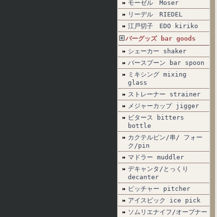
モーゼル Moser
リーデル RIEDEL
江戸切子 EDO kiriko
バーグッズ bar goods
シェーカー shaker
バースプーン bar spoon
ミキシング mixing
glass
ストレーナー strainer
メジャーカップ jigger
ビタース bitters
bottle
カクテルピン/串/ フォー
ク/pin
マドラー muddler
デキャンタ/とっくり
decanter
ピッチャー pitcher
アイスピック ice pick
ソムリエナイフ/オープナー