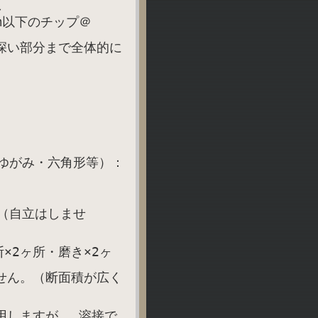
～
m以下のチップ＠
深い部分まで全体的に
ゆがみ・六角形等）：
（自立はしませ
×2ヶ所・磨き×2ヶ
せん。（断面積が広く
用しますが、 溶接で