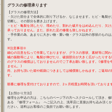
グラスの修理承ります
【グラスの修理方法】
・欠けた部分まで全体的に削り下げるか、なじませます。ヒビ・亀裂が
切断し、その部分を磨き上げます。
・ヒビ・亀裂を消したり、埋めたり、割れた破片をはめ込んだり、欠け
承っておりません。また、折れた足の修復も致しかねます。
・手作業の為、あまりに大きい物・重い物・グラス以外の形状のものは
す。
※注意事項※
細心の注意を払って作業しておりますが、グラスの形状、素材等に関わ
械の振動等により、亀裂が伸びたり、破損部分が大きく広がったりする
のグラスの補償はしておりませんのでご了承お願い致します。(修理を
ません。)
尚、お持ち頂いた箱や紙袋につきましては補償致しかねます。ご返却の
す。
順番に修理を受付けておりますので、2ヶ月程度お時間を頂いておりま
【お預かり方法】
修理をお申込の方は、こちらのページ下の方へスクロールして頂き、修
ある 『修理フォーム』 へご記入の上、浅草店に直接お持ち込み頂く
ださい。送料はお客様のご負担でお願い致します。