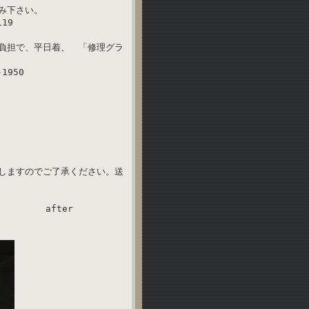
み下さい。
1119
負担で、平日着、 「修理グラ
1950
しますのでご了承ください。送
ter