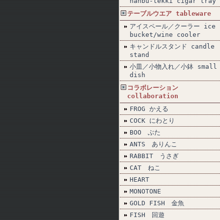
nanbu-tekki cigar tray
テーブルウエア tableware
アイスペール／クーラー ice
bucket/wine cooler
キャンドルスタンド candle
stand
小皿／小物入れ／小鉢 small
dish
コラボレーション
collaboration
FROG かえる
COCK にわとり
BOO ぶた
ANTS ありんこ
RABBIT うさぎ
CAT ねこ
HEART
MONOTONE
GOLD FISH 金魚
FISH 回遊