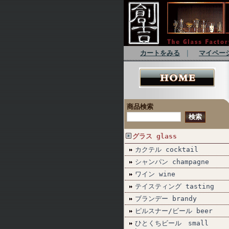
カートをみる
｜
マイペー
商品検索
グラス glass
カクテル cocktail
シャンパン champagne
ワイン wine
テイスティング tasting
ブランデー brandy
ピルスナー/ビール beer
ひとくちビール small