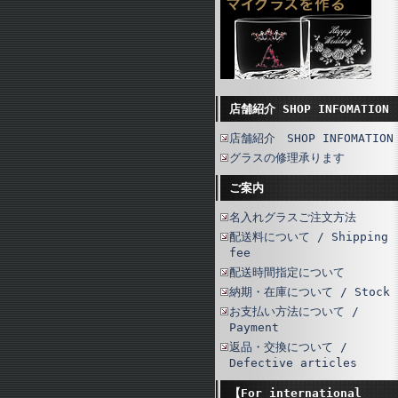
店舗紹介 SHOP INFOMATION
店舗紹介 SHOP INFOMATION
グラスの修理承ります
ご案内
名入れグラスご注文方法
配送料について / Shipping
fee
配送時間指定について
納期・在庫について / Stock
お支払い方法について /
Payment
返品・交換について /
Defective articles
【For international