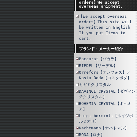
orders】We accept
overseas shipment.
【We accept overseas
orders】This site will
be written in English
If you put Items to
cart.
ブランド・メーカー紹介
Baccarat【バカラ】
RIEDEL【リーデル】
Orrefors【オレフォス】／
Kosta Boda【コスタボダ】
カガミクリスタル
DAVINCI CRYSTAL【ダヴィン
チクリスタル】
BOHEMIA CRYSTAL【ボヘミ
ア】
Luigi bormioli【ルイジボ
ルミオリ】
Nachtmann【ナハトマン】
RONA【ロナ】