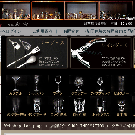
グラス・バー用品
浅草店営業時間 平日 11：00～1
ジへログイン
｜
ご利用案内
｜
お問合せ （切子体験のお問合せは「切
Webshop top page
>
店舗紹介 SHOP INFOMATION
>
グラスの修理