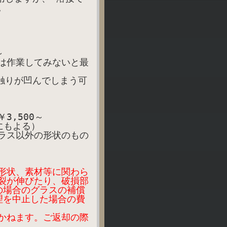
。
～
は作業してみないと最
触りが凹んでしまう可
3,500～
にもよる）
ラス以外の形状のもの
形状、素材等に関わら
裂が伸びたり、破損部
の場合のグラスの補償
理を中止した場合の費
かねます。ご返却の際