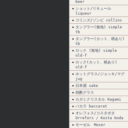
beer
ショット/リキュール
liqueur
コリンズ/ゾンビ collins
タンブラー(無地) simple
tb
タンブラー(カット、柄あり)
tb
ロック (無地) simple
old-f
ロック(カット、柄あり)
old-f
ホットグラス/ジョッキ/マグ
jug
日本酒 sake
焼酎グラス
カガミクリスタル Kagami
バカラ baccarat
オレフォス/コスタボタ
Orrefors / Kosta boda
モーゼル Moser