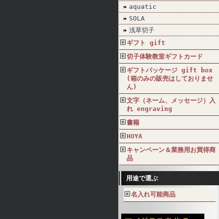
aquatic
SOLA
浅草切子
ギフト gift
切子体験教室ギフトカード
ギフトパッケージ gift box
(箱のみの販売はしておりませ
ん)
文字（ネーム、メッセージ）入
れ engraving
書籍
HOYA
キャンペーン＆業務用お買得商
品
用途で選ぶ
名入れ可能商品