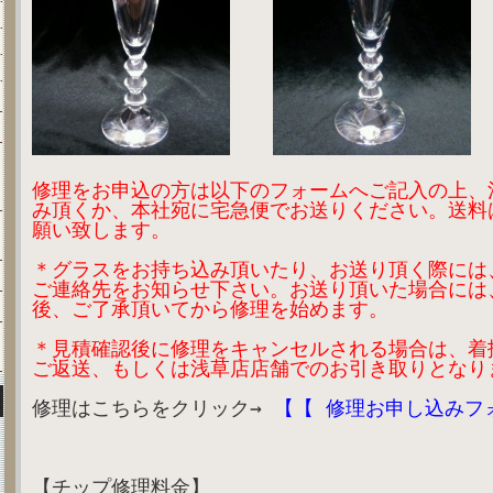
修理をお申込の方は以下のフォームへご記入の上、
み頂くか、本社宛に宅急便でお送りください。送料
願い致します。
＊グラスをお持ち込み頂いたり、お送り頂く際には
ご連絡先をお知らせ下さい。お送り頂いた場合には
後、ご了承頂いてから修理を始めます。
＊見積確認後に修理をキャンセルされる場合は、着
ご返送、もしくは浅草店店舗でのお引き取りとなり
修理はこちらをクリック→
【【 修理お申し込みフ
【チップ修理料金】