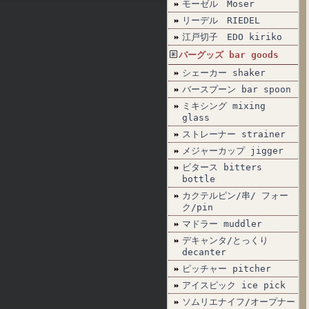
モーゼル Moser
リーデル RIEDEL
江戸切子 EDO kiriko
バーグッズ bar goods
シェーカー shaker
バースプーン bar spoon
ミキシング mixing
glass
ストレーナー strainer
メジャーカップ jigger
ビタース bitters
bottle
カクテルピン/串/ フォー
ク/pin
マドラー muddler
デキャンタ/とっくり
decanter
ピッチャー pitcher
アイスピック ice pick
ソムリエナイフ/オープナー