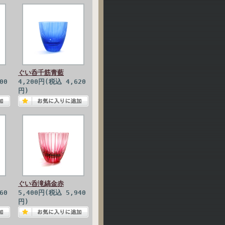
ぐい呑千筋青藍
00
4,200円(税込 4,620
円)
ぐい呑滝縞金赤
60
5,400円(税込 5,940
円)