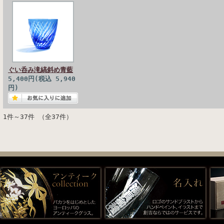
ぐい呑み滝縞斜め青藍
5,400円(税込 5,940
円)
1件～37件 （全37件）