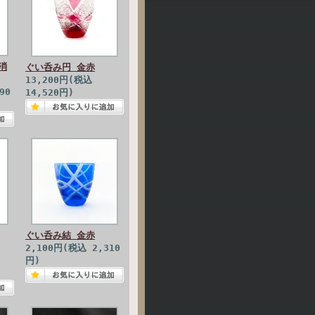
消
ぐい呑み円 金赤
13,200円(税込
90
14,520円)
ぐい呑み結 金赤
2,100円(税込 2,310
円)