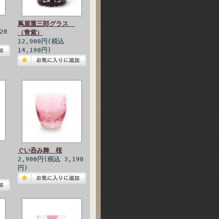
蔦屋重三郎グラス
20
（青紫）
12,900円(税込
14,190円)
ぐい呑み舞 桜
2,900円(税込 3,190
円)