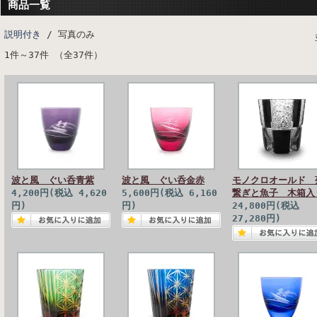
商品一覧
説明付き
/ 写真のみ
1件～37件 （全37件）
波と風 ぐい呑青紫
波と風 ぐい呑金赤
モノクロオールド 
4,200円(税込 4,620
5,600円(税込 6,160
繋ぎと魚子 木箱入
円)
円)
24,800円(税込
27,280円)