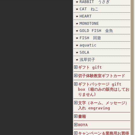
RABBIT うさぎ
CAT ねこ
HEART
MONOTONE
GOLD FISH 金魚
FISH 回遊
aquatic
SOLA
浅草切子
ギフト gift
切子体験教室ギフトカード
ギフトパッケージ gift
box (箱のみの販売はしてお
りません)
文字（ネーム、メッセージ）
入れ engraving
書籍
HOYA
キャンペーン＆業務用お買得