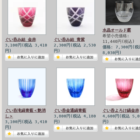
水晶オールド霰
希望小売価格:
ぐい呑み結 金赤
ぐい呑み結 青紫
11,440円(税込)
3,100円(税込 3,410
2,300円(税込 2,530
価格: 7,300円(税
円)
円)
8,030円)
ぐい呑滝縞青藍＜艶消
ぐい呑金通縞青藍
ぐい呑よろけ縞金赤
し＞
3,800円(税込 4,180
4,600円(税込 5,0
3,100円(税込 3,410
円)
円)
円)