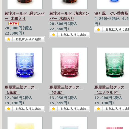
綾滝オールド 緑アンバ
綾滝オールド 瑠璃アン
波と風 ぐい呑青藍
ー 木箱入り
バー 木箱入り
4,200円(税込 4,6
20,800円(税込
円)
20,000円(税込
22,880円)
22,000円)
蔦屋重三郎グラス
蔦屋重三郎グラス
蔦屋重三郎グラス
（瑠璃）
（金赤）
（エメラルド）
12,900円(税込
13,950円(税込
12,900円(税込
14,190円)
15,345円)
14,190円)