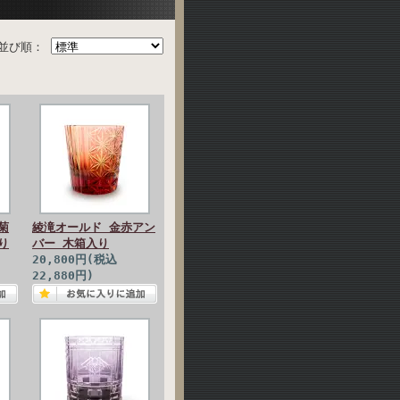
並び順：
菊
綾滝オールド 金赤アン
り
バー 木箱入り
20,800円(税込
22,880円)