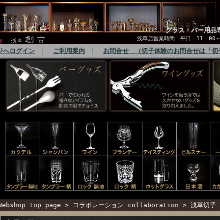
グラス・バー用品
浅草店営業時間 平日 11：00～1
ジへログイン
｜
ご利用案内
｜
お問合せ （切子体験のお問合せは「切
Webshop top page
>
コラボレーション collaboration
> 浅草切子