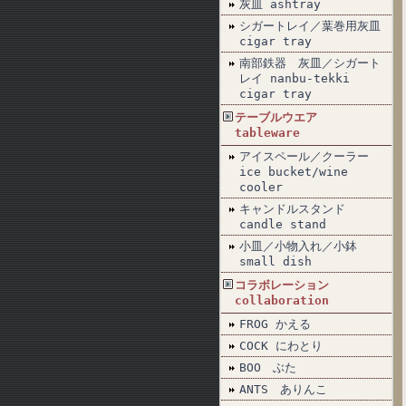
灰皿 ashtray
シガートレイ／葉巻用灰皿
cigar tray
南部鉄器 灰皿／シガート
レイ nanbu-tekki
cigar tray
テーブルウエア
tableware
アイスペール／クーラー
ice bucket/wine
cooler
キャンドルスタンド
candle stand
小皿／小物入れ／小鉢
small dish
コラボレーション
collaboration
FROG かえる
COCK にわとり
BOO ぶた
ANTS ありんこ