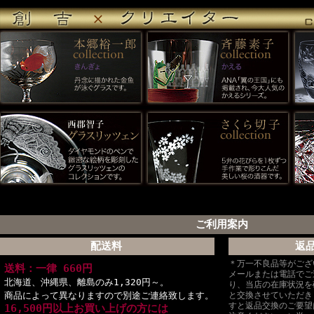
ご利用案内
配送料
返
＊万一不良品等がござ
送料：一律 660円
メールまたは電話でご
北海道、沖縄県、離島のみ1,320円～。
り、当店の在庫状況を
商品によって異なりますので別途ご連絡致します。
と交換させていただき
すと返品交換のご要望
16,500円以上お買い上げの方には