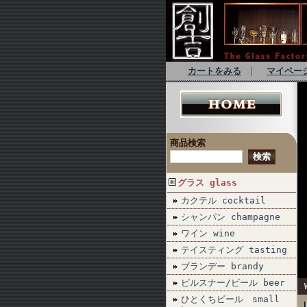
カートをみる
｜
マイペー
商品検索
グラス glass
カクテル cocktail
シャンパン champagne
ワイン wine
テイスティング tasting
ブランデー brandy
ピルスナー/ビール beer
ひとくちビール small