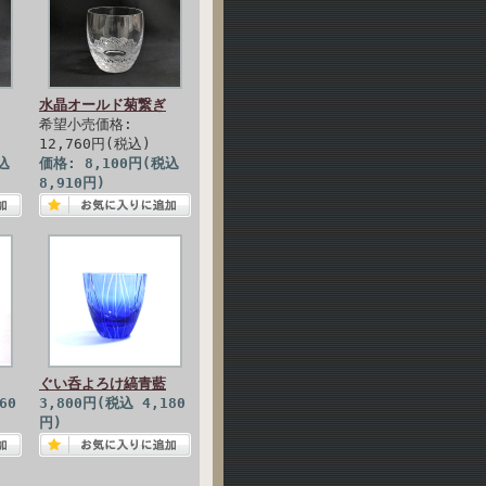
水晶オールド菊繋ぎ
希望小売価格:
12,760円(税込)
込
価格: 8,100円(税込
8,910円)
ぐい呑よろけ縞青藍
60
3,800円(税込 4,180
円)