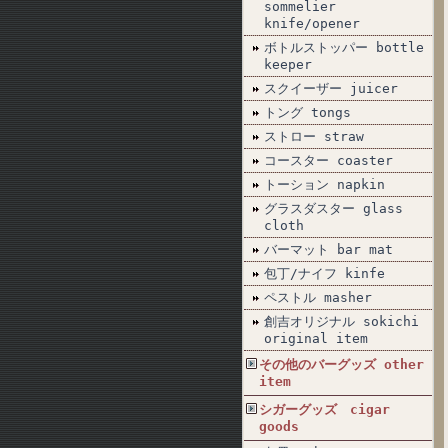
sommelier
knife/opener
ボトルストッパー bottle
keeper
スクイーザー juicer
トング tongs
ストロー straw
コースター coaster
トーション napkin
グラスダスター glass
cloth
バーマット bar mat
包丁/ナイフ kinfe
ペストル masher
創吉オリジナル sokichi
original item
その他のバーグッズ other
item
シガーグッズ cigar
goods