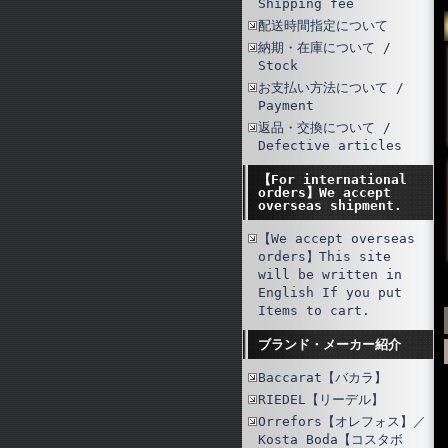
Shipping fee
配送時間指定について
納期・在庫について /
Stock
お支払い方法について /
Payment
返品・交換について /
Defective articles
【For international
orders】We accept
overseas shipment.
【We accept overseas
orders】This site
will be written in
English If you put
Items to cart.
ブランド・メーカー紹介
Baccarat【バカラ】
RIEDEL【リーデル】
Orrefors【オレフォス】／
Kosta Boda【コスタボ