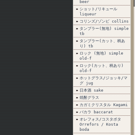
beer
ショット/リキュール
liqueur
コリンズ/ゾンビ collins
タンブラー(無地) simple
tb
タンブラー(カット、柄あ
り) tb
ロック (無地) simple
old-f
ロック(カット、柄あり)
old-f
ホットグラス/ジョッキ/マ
グ jug
日本酒 sake
焼酎グラス
カガミクリスタル Kagami
バカラ baccarat
オレフォス/コスタボタ
Orrefors / Kosta
boda