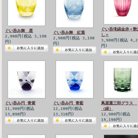
ぐい呑滝縞金赤＜艶
ぐい呑み舞 星
ぐい呑み舞 紅葉
し＞
2,900円(税込 3,190
2,900円(税込 3,190
3,900円(税込 4,2
円)
円)
円)
ぐい呑み円 青紫
ぐい呑み円 青藍
蔦屋重三郎グラス
11,900円(税込
12,100円(税込
（緑）
13,090円)
13,310円)
12,900円(税込
14,190円)