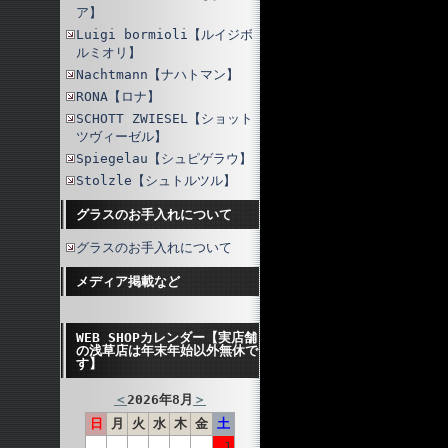
ア】
Luigi bormioli【ルイジボ
ルミオリ】
Nachtmann【ナハトマン】
RONA【ロナ】
SCHOTT ZWIESEL【ショット
ツヴィーゼル】
Spiegelau【シュピゲラウ】
Stolzle【シュトルツル】
グラスのお手入れについて
グラスのお手入れについて
メディア掲載など
WEB SHOPカレンダー【実店舗
の浅草店は年末年始以外無休で
す】
＜
2026年8月
＞
日
月
火
水
木
金
土
1