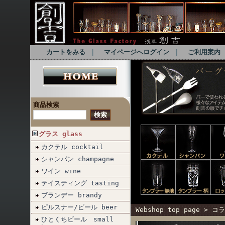
カートをみる
｜
マイページへログイン
｜
ご利用案内
商品検索
グラス glass
カクテル cocktail
シャンパン champagne
ワイン wine
テイスティング tasting
ブランデー brandy
ピルスナー/ビール beer
Webshop top page
>
コラ
ひとくちビール small