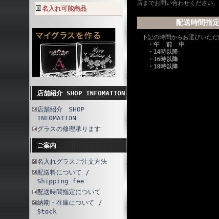
店までお問い合わせください。
名入れ可能商品
配送時間指
下記の時間からお選びいただ
・午 前 中
・14時以降
・16時以降
・18時以降
店舗紹介 SHOP INFOMATION
店舗紹介 SHOP
INFOMATION
グラスの修理承ります
ご案内
名入れグラスご注文方法
配送料について /
Shipping fee
配送時間指定について
納期・在庫について /
Stock