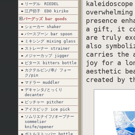
kaleidoscope
リーデル RIEDEL
overwhelming
江戸切子 EDO kiriko
バーグッズ bar goods
presence enh
シェーカー shaker
a gift, it c
バースプーン bar spoon
are truly ex
ミキシング mixing glass
also symboli
ストレーナー strainer
carries the 
メジャーカップ jigger
joy for a lo
ビタース bitters bottle
aesthetic be
カクテルピン/串/ フォー
ク/pin
created by t
マドラー muddler
デキャンタ/とっくり
decanter
ピッチャー pitcher
アイスピック ice pick
ソムリエナイフ/オープナー
sommelier
knife/opener
ボトルストッパー bottle