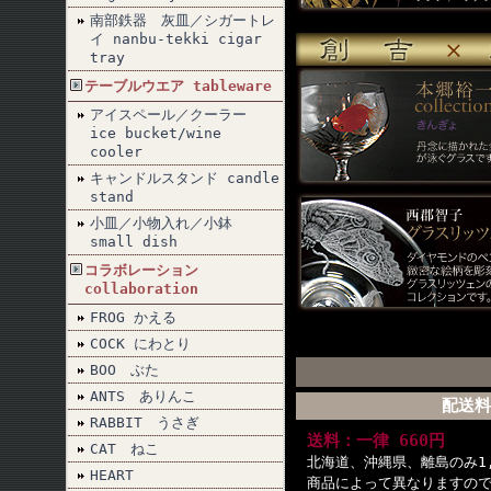
南部鉄器 灰皿／シガートレ
イ nanbu-tekki cigar
tray
テーブルウエア tableware
アイスペール／クーラー
ice bucket/wine
cooler
キャンドルスタンド candle
stand
小皿／小物入れ／小鉢
small dish
コラボレーション
collaboration
FROG かえる
COCK にわとり
BOO ぶた
ANTS ありんこ
配送料
RABBIT うさぎ
送料：一律 660円
CAT ねこ
北海道、沖縄県、離島のみ1,
HEART
商品によって異なりますの