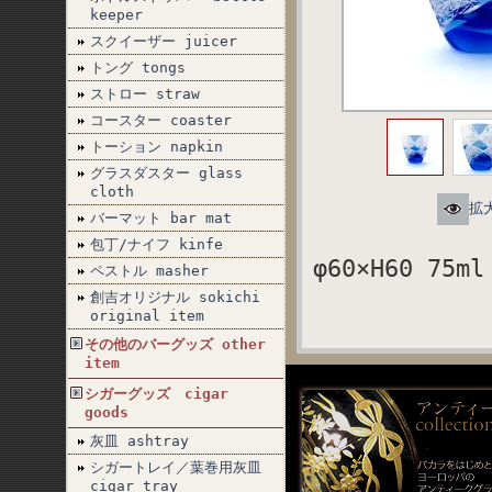
keeper
スクイーザー juicer
トング tongs
ストロー straw
コースター coaster
トーション napkin
グラスダスター glass
cloth
拡
バーマット bar mat
包丁/ナイフ kinfe
φ60×H60 75ml
ペストル masher
創吉オリジナル sokichi
original item
その他のバーグッズ other
item
シガーグッズ cigar
goods
灰皿 ashtray
シガートレイ／葉巻用灰皿
cigar tray