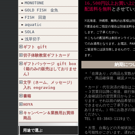
MONOTONE
16,500円以上お買い
配送料を無料
とさせてい
GOLD FISH 金魚
FISH 回遊
※北海道、沖縄県、離島のお客様は
aquatic
※
運送会社ご指定の場合は別途送料を
SOLA
します。ご了承ください。
※こちらの配送料は創吉オンライン
浅草切子
てのみ適用となります。お電話、FA
ギフト gift
ご返送等には該当致しませんので、
切子体験教室ギフトカード
ます。
ギフトパッケージ gift box
納期につ
(箱のみの販売はしておりませ
＊「在庫あり」の商品も実数が
ん)
ので、商品確保後、確認メール
文字（ネーム、メッセージ）
＊カード・代引決済の場合はご
入れ engraving
～３営業日以降に発送、銀行振
書籍
入金確認日の翌営業日から２～
ります。それ以前の納品希望日
HOYA
できませんのでご了承下さい。
ありません。）特にお急ぎの場
キャンペーン＆業務用お買得
ください。
商品
TEL : 03-3843-1119まで。
＊大雪、台風などの天候状況に
用途で選ぶ
る可能性がございます。遅れの