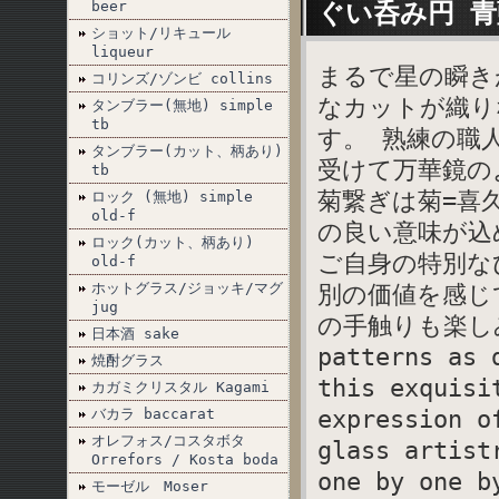
ぐい呑み円 青
beer
ショット/リキュール
liqueur
まるで星の瞬き
コリンズ/ゾンビ collins
なカットが織り
タンブラー(無地) simple
tb
す。 熟練の職
タンブラー(カット、柄あり)
受けて万華鏡の
tb
菊繋ぎは菊=喜
ロック (無地) simple
old-f
の良い意味が込
ロック(カット、柄あり)
ご自身の特別な
old-f
ホットグラス/ジョッキ/マグ
別の価値を感じ
jug
の手触りも楽し
日本酒 sake
patterns as 
焼酎グラス
this exquisi
カガミクリスタル Kagami
expression o
バカラ baccarat
オレフォス/コスタボタ
glass artist
Orrefors / Kosta boda
one by one b
モーゼル Moser