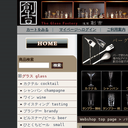
カートをみる
｜
マイページへログイン
｜
ご利用案内
商品検索
グラス glass
カクテル cocktail
シャンパン champagne
ワイン wine
テイスティング tasting
ブランデー brandy
ピルスナー/ビール beer
Webshop top page
>
バ
ひとくちビール small