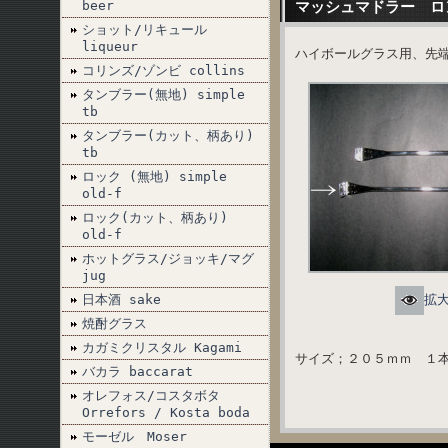
beer
マッシュマドラー ロ
ショット/リキュール
liqueur
ハイボールグラス用、先
コリンズ/ゾンビ collins
タンブラー(無地) simple
tb
タンブラー(カット、柄あり)
tb
ロック (無地) simple
old-f
ロック(カット、柄あり)
old-f
ホットグラス/ジョッキ/マグ
jug
日本酒 sake
拡
焼酎グラス
カガミクリスタル Kagami
サイズ；２０５ｍｍ １
バカラ baccarat
オレフォス/コスタボタ
Orrefors / Kosta boda
モーゼル Moser