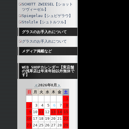
SCHOTT ZWIESEL【ショット
ツヴィーゼル】
Spiegelau【シュピゲラウ】
Stolzle【シュトルツル】
グラスのお手入れについて
グラスのお手入れについて
メディア掲載など
WEB SHOPカレンダー【実店舗
の浅草店は年末年始以外無休で
す】
＜
2026年8月
＞
日
月
火
水
木
金
土
1
2
3
4
5
6
7
8
9
10
11
12
13
14
15
16
17
18
19
20
21
22
23
24
25
26
27
28
29