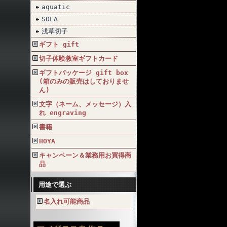
aquatic
SOLA
浅草切子
ギフト gift
切子体験教室ギフトカード
ギフトパッケージ gift box
(箱のみの販売はしておりませ
ん)
文字（ネーム、メッセージ）入
れ engraving
書籍
HOYA
キャンペーン＆業務用お買得商
品
用途で選ぶ
名入れ可能商品