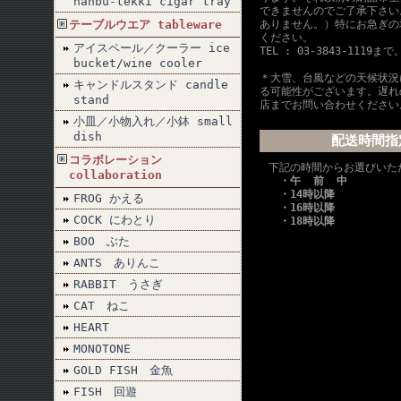
nanbu-tekki cigar tray
できませんのでご了承下さい
テーブルウエア tableware
ありません。）特にお急ぎの
ください。
アイスペール／クーラー ice
TEL : 03-3843-1119まで
bucket/wine cooler
＊大雪、台風などの天候状況
キャンドルスタンド candle
る可能性がございます。遅れ
stand
店までお問い合わせください
小皿／小物入れ／小鉢 small
dish
配送時間指
コラボレーション
下記の時間からお選びいた
collaboration
・午 前 中
・14時以降
FROG かえる
・16時以降
COCK にわとり
・18時以降
BOO ぶた
ANTS ありんこ
RABBIT うさぎ
CAT ねこ
HEART
MONOTONE
GOLD FISH 金魚
FISH 回遊