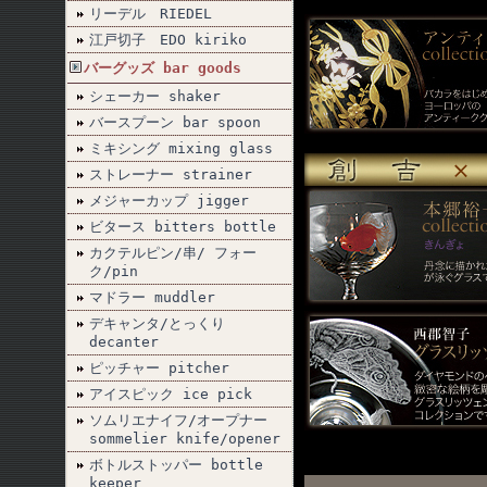
リーデル RIEDEL
江戸切子 EDO kiriko
バーグッズ bar goods
シェーカー shaker
バースプーン bar spoon
ミキシング mixing glass
ストレーナー strainer
メジャーカップ jigger
ビタース bitters bottle
カクテルピン/串/ フォー
ク/pin
マドラー muddler
デキャンタ/とっくり
decanter
ピッチャー pitcher
アイスピック ice pick
ソムリエナイフ/オープナー
sommelier knife/opener
ボトルストッパー bottle
keeper