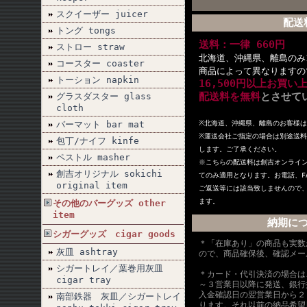
スクイーザー juicer
配送
トング tongs
送料：一律 660円
ストロー straw
北海道、沖縄県、離島のみ1
コースター coaster
商品によって異なりますの
トーション napkin
16,500円以上お買い
配送料を無料
とさせて
グラスダスター glass
cloth
バーマット bar mat
※北海道、沖縄県、離島のお客様
※
運送会社ご指定の場合は別途送料
包丁/ナイフ kinfe
します。ご了承ください。
ペストル masher
※こちらの配送料は創吉オンライ
創吉オリジナル sokichi
てのみ適用となります。お電話、F
original item
ご返送等には該当致しませんので
ます。
その他のバーグッズ other
item
納期に
シガーグッズ cigar goods
＊「在庫あり」の商品も実数
灰皿 ashtray
ので、商品確保後、確認メー
シガートレイ／葉巻用灰皿
＊カード・代引決済の場合は
cigar tray
～３営業日以降に発送、銀行
入金確認日の翌営業日から２
南部鉄器 灰皿／シガートレイ
ります。それ以前の納品希望