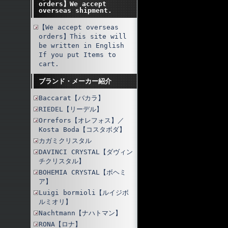
orders】We accept
overseas shipment.
【We accept overseas
orders】This site will
be written in English
If you put Items to
cart.
ブランド・メーカー紹介
Baccarat【バカラ】
RIEDEL【リーデル】
Orrefors【オレフォス】／
Kosta Boda【コスタボダ】
カガミクリスタル
DAVINCI CRYSTAL【ダヴィン
チクリスタル】
BOHEMIA CRYSTAL【ボヘミ
ア】
Luigi bormioli【ルイジボ
ルミオリ】
Nachtmann【ナハトマン】
RONA【ロナ】