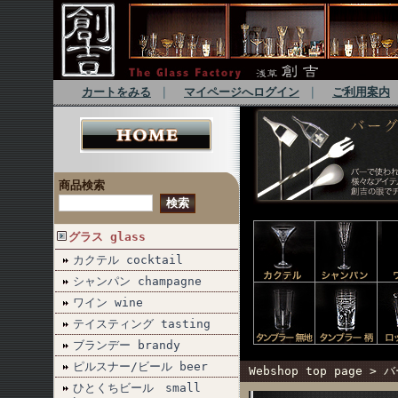
カートをみる
｜
マイページへログイン
｜
ご利用案内
商品検索
グラス glass
カクテル cocktail
シャンパン champagne
ワイン wine
テイスティング tasting
ブランデー brandy
ピルスナー/ビール beer
Webshop top page
>
バ
ひとくちビール small