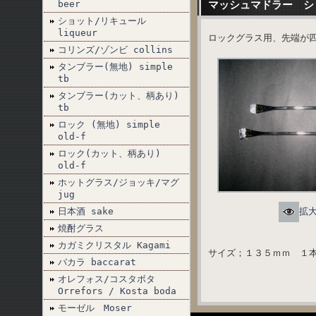
beer
マッシュマドラー シ
ショット/リキュール
liqueur
ロックグラス用、先端が
コリンズ/ゾンビ collins
タンブラー(無地) simple
tb
タンブラー(カット、柄あり)
tb
ロック (無地) simple
old-f
ロック(カット、柄あり)
old-f
ホットグラス/ジョッキ/マグ
jug
日本酒 sake
拡
焼酎グラス
カガミクリスタル Kagami
サイズ；１３５ｍｍ １
バカラ baccarat
オレフォス/コスタボタ
Orrefors / Kosta boda
モーゼル Moser