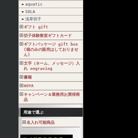
aquatic
SOLA
浅草切子
ギフト gift
切子体験教室ギフトカード
ギフトパッケージ gift box
(箱のみの販売はしておりませ
ん)
文字（ネーム、メッセージ）入
れ engraving
書籍
HOYA
キャンペーン＆業務用お買得商
品
用途で選ぶ
名入れ可能商品