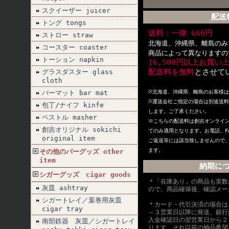
スクイーザー juicer
配送
トング tongs
送料：一律 660円
ストロー straw
北海道、沖縄県、離島のみ1
コースター coaster
商品によって異なりますの
トーション napkin
16,500円以上お買い
配送料を無料
とさせて
グラスダスター glass
cloth
バーマット bar mat
※北海道、沖縄県、離島のお客様
※
運送会社ご指定の場合は別途送料
包丁/ナイフ kinfe
します。ご了承ください。
ペストル masher
※こちらの配送料は創吉オンライ
創吉オリジナル sokichi
てのみ適用となります。お電話、F
original item
ご返送等には該当致しませんので
ます。
その他のバーグッズ other
item
納期に
シガーグッズ cigar goods
＊「在庫あり」の商品も実数
灰皿 ashtray
ので、商品確保後、確認メー
シガートレイ／葉巻用灰皿
＊カード・代引決済の場合は
cigar tray
～３営業日以降に発送、銀行
入金確認日の翌営業日から２
南部鉄器 灰皿／シガートレイ
ります。それ以前の納品希望