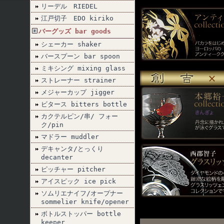
リーデル RIEDEL
江戸切子 EDO kiriko
バーグッズ bar goods
シェーカー shaker
バースプーン bar spoon
ミキシング mixing glass
ストレーナー strainer
メジャーカップ jigger
ビタース bitters bottle
カクテルピン/串/ フォー
ク/pin
マドラー muddler
デキャンタ/とっくり
decanter
ピッチャー pitcher
アイスピック ice pick
ソムリエナイフ/オープナー
sommelier knife/opener
ボトルストッパー bottle
keeper