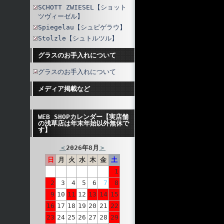
SCHOTT ZWIESEL【ショット
ツヴィーゼル】
Spiegelau【シュピゲラウ】
Stolzle【シュトルツル】
グラスのお手入れについて
グラスのお手入れについて
メディア掲載など
WEB SHOPカレンダー【実店舗
の浅草店は年末年始以外無休で
す】
＜
2026年8月
＞
日
月
火
水
木
金
土
1
2
3
4
5
6
7
8
9
10
11
12
13
14
15
16
17
18
19
20
21
22
23
24
25
26
27
28
29