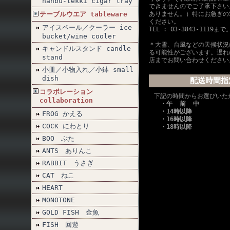
nanbu-tekki cigar tray
できませんのでご了承下さい
テーブルウエア tableware
ありません。）特にお急ぎの
ください。
アイスペール／クーラー ice
TEL : 03-3843-1119まで
bucket/wine cooler
＊大雪、台風などの天候状況
キャンドルスタンド candle
る可能性がございます。遅れ
stand
店までお問い合わせください
小皿／小物入れ／小鉢 small
dish
配送時間指
コラボレーション
下記の時間からお選びいた
collaboration
・午 前 中
・14時以降
FROG かえる
・16時以降
COCK にわとり
・18時以降
BOO ぶた
ANTS ありんこ
RABBIT うさぎ
CAT ねこ
HEART
MONOTONE
GOLD FISH 金魚
FISH 回遊