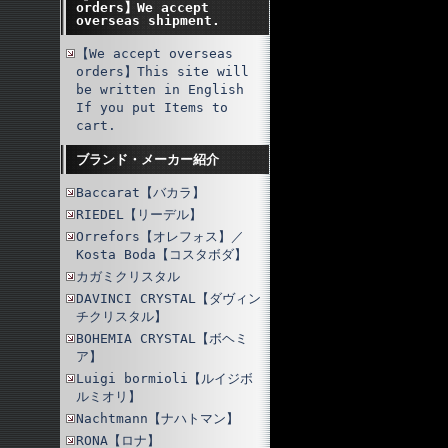
orders】We accept
overseas shipment.
【We accept overseas
orders】This site will
be written in English
If you put Items to
cart.
ブランド・メーカー紹介
Baccarat【バカラ】
RIEDEL【リーデル】
Orrefors【オレフォス】／
Kosta Boda【コスタボダ】
カガミクリスタル
DAVINCI CRYSTAL【ダヴィン
チクリスタル】
BOHEMIA CRYSTAL【ボヘミ
ア】
Luigi bormioli【ルイジボ
ルミオリ】
Nachtmann【ナハトマン】
RONA【ロナ】