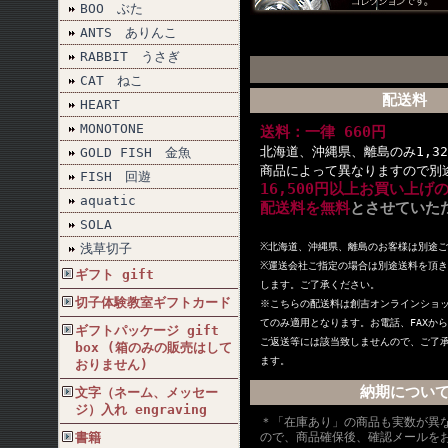
BOO ぶた
ANTS ありんこ
RABBIT うさぎ
CAT ねこ
配送料
HEART
MONOTONE
送料：一律 660円
北海道、沖縄県、離島のみ1,32
GOLD FISH 金魚
商品によって異なりますので別
FISH 回遊
16,500円以上お買い上げ
aquatic
配送料を無料
とさせていた
SOLA
浅草切子
※北海道、沖縄県、離島のお客様は別途
※
運送会社ご指定の場合は別途送料を頂き
ギフト gift
します。ご了承ください。
切子体験教室ギフトカード
※こちらの配送料は創吉オンラインショ
てのみ適用となります。お電話、FAXか
ギフトパッケージ gift
ご返送等には該当致しませんので、ご了
box (箱のみの販売はして
ます。
おりません)
納期につい
文字（ネーム、メッセー
ジ）入れ engraving
＊「在庫あり」の商品も実数が異
書籍
ので、商品確保後、確認メールを