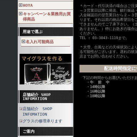
HOYA
＊カード・代引決済の場合はご注
～３営業日以降に発送、銀行振込
キャンペーン＆業務用お買
入金確認日の翌営業日から２～３
得商品
ります。それ以前の納品希望日を
できませんのでご了承下さい。（
ありません。）特にお急ぎの場合
用途で選ぶ
ください。
TEL : 03-3843-1119まで。
名入れ可能商品
＊大雪、台風などの天候状況によ
る可能性がございます。遅れの状
店までお問い合わせください。
配送時間指定に
下記の時間からお選びいただけ
・午 前 中
・14時以降
・16時以降
店舗紹介 SHOP
・18時以降
INFOMATION
店舗紹介 SHOP
INFOMATION
グラスの修理承ります
ご案内