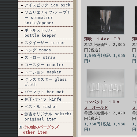
アイスピック ice pick
ソムリエナイフ/オープナ
ー sommelier
knife/opener
ボトルストッパー
bottle keeper
薄吹 １４oz ＴＢ
薄
スクイーザー juicer
希望小売価格: 2,365
希
トング tongs
円(税込)
円
1,505円(税込 1,655
1
ストロー straw
円)
円
コースター coaster
トーション napkin
グラスダスター glass
cloth
バーマット bar mat
包丁/ナイフ kinfe
コンパクト １０ｏ
コ
ペストル masher
ｚ オールド
ｚ
希望小売価格: 2,420
希
創吉オリジナル sokichi
円(税込)
円
original item
1,760円(税込 1,936
1
その他のバーグッズ
円)
円
other item