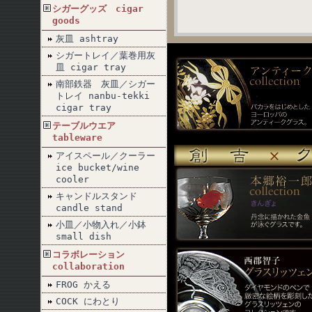
シガーグッズ cigar
goods
灰皿 ashtray
シガートレイ／葉巻用灰
皿 cigar tray
南部鉄器 灰皿／シガー
トレイ nanbu-tekki
cigar tray
テーブルウエア
tableware
アイスペール／クーラー
ice bucket/wine
cooler
キャンドルスタンド
candle stand
小皿／小物入れ／小鉢
small dish
コラボレーション
collaboration
FROG かえる
COCK にわとり