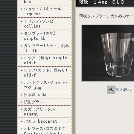
beer
薄吹 １４oz ＯＬＤ
ショット/リキュール
liqueur
薄吹タンブラー。大きめのオールド
コリンズ/ゾンビ
collins
タンブラー(無地)
simple tb
タンブラー(カット、柄あ
り) tb
ロック (無地) simple
old-f
ロック(カット、柄あり)
old-f
ホットグラス/ジョッキ/
マグ jug
拡大表示
日本酒 sake
焼酎グラス
カガミクリスタル
Kagami
バカラ baccarat
オレフォス/コスタボタ
Orrefors / Kosta