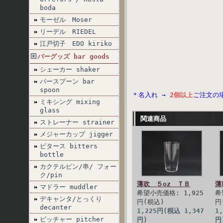
boda
モーゼル Moser
リーデル RIEDEL
江戸切子 EDO kiriko
バーグッズ bar goods
シェーカー shaker
バースプーン bar
spoon
＊名入れ →
2個以上
ご注文の
ミキシング mixing
glass
関連商品
ストレーナー strainer
メジャーカップ jigger
ビタース bitters
bottle
カクテルピン/串/ フォー
ク/pin
薄吹 ５oz ＴＢ
薄
マドラー muddler
希望小売価格: 1,925
希
デキャンタ/とっくり
円(税込)
円
decanter
1,225円(税込 1,347
1
ピッチャー pitcher
円)
円