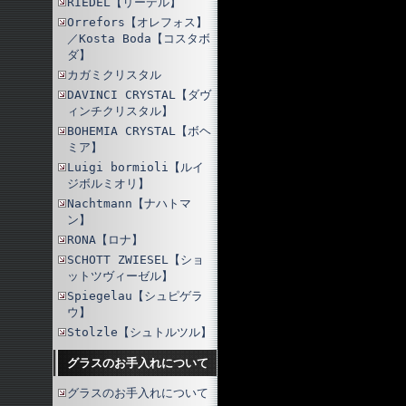
RIEDEL【リーデル】
Orrefors【オレフォス】
／Kosta Boda【コスタボ
ダ】
カガミクリスタル
DAVINCI CRYSTAL【ダヴ
ィンチクリスタル】
BOHEMIA CRYSTAL【ボヘ
ミア】
Luigi bormioli【ルイ
ジボルミオリ】
Nachtmann【ナハトマ
ン】
RONA【ロナ】
SCHOTT ZWIESEL【ショ
ットツヴィーゼル】
Spiegelau【シュピゲラ
ウ】
Stolzle【シュトルツル】
グラスのお手入れについて
グラスのお手入れについて