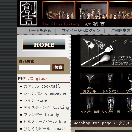
カートをみる
｜
マイページへログイン
｜
ご利用案内
商品検索
グラス glass
カクテル cocktail
シャンパン champagne
ワイン wine
テイスティング tasting
ブランデー brandy
ピルスナー/ビール beer
Webshop top page
>
グラス 
ひとくちビール small