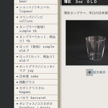
beer
薄吹 ３oz ＯＬＤ
ショット/リキュール
liqueur
薄吹タンブラー。辛口の日本酒に最適
コリンズ/ゾンビ
collins
タンブラー(無地)
simple tb
タンブラー(カット、柄あ
り) tb
ロック (無地) simple
old-f
ロック(カット、柄あり)
old-f
ホットグラス/ジョッキ/
マグ jug
拡大表示
日本酒 sake
焼酎グラス
カガミクリスタル
Kagami
バカラ baccarat
オレフォス/コスタボタ
Orrefors / Kosta