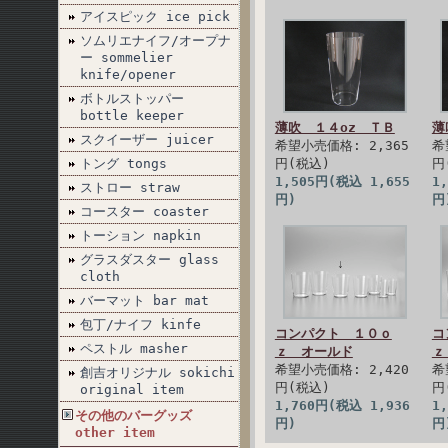
アイスピック ice pick
ソムリエナイフ/オープナ
ー sommelier
knife/opener
ボトルストッパー
bottle keeper
薄吹 １４oz ＴＢ
薄
スクイーザー juicer
希望小売価格: 2,365
希
トング tongs
円(税込)
円
1,505円(税込 1,655
1
ストロー straw
円)
円
コースター coaster
トーション napkin
グラスダスター glass
cloth
バーマット bar mat
包丁/ナイフ kinfe
コンパクト １０ｏ
コ
ペストル masher
ｚ オールド
ｚ
希望小売価格: 2,420
希
創吉オリジナル sokichi
円(税込)
円
original item
1,760円(税込 1,936
1
その他のバーグッズ
円)
円
other item