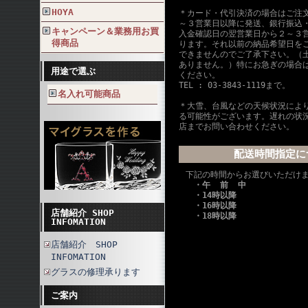
HOYA
＊カード・代引決済の場合はご注
～３営業日以降に発送、銀行振込
キャンペーン＆業務用お買
入金確認日の翌営業日から２～３
得商品
ります。それ以前の納品希望日を
できませんのでご了承下さい。（
ありません。）特にお急ぎの場合
用途で選ぶ
ください。
TEL : 03-3843-1119まで。
名入れ可能商品
＊大雪、台風などの天候状況によ
る可能性がございます。遅れの状
店までお問い合わせください。
配送時間指定に
下記の時間からお選びいただけ
・午 前 中
・14時以降
・16時以降
店舗紹介 SHOP
・18時以降
INFOMATION
店舗紹介 SHOP
INFOMATION
グラスの修理承ります
ご案内