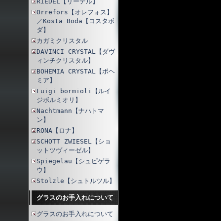
RIEDEL【リーデル】
Orrefors【オレフォス】
／Kosta Boda【コスタボ
ダ】
カガミクリスタル
DAVINCI CRYSTAL【ダヴ
ィンチクリスタル】
BOHEMIA CRYSTAL【ボヘ
ミア】
Luigi bormioli【ルイ
ジボルミオリ】
Nachtmann【ナハトマ
ン】
RONA【ロナ】
SCHOTT ZWIESEL【ショ
ットツヴィーゼル】
Spiegelau【シュピゲラ
ウ】
Stolzle【シュトルツル】
グラスのお手入れについて
グラスのお手入れについて