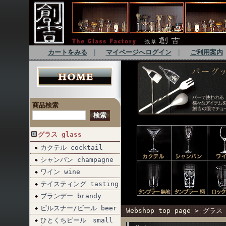
カートをみる
｜
マイページへログイン
｜
ご利用案内
商品検索
グラス glass
カクテル cocktail
シャンパン champagne
ワイン wine
テイスティング tasting
ブランデー brandy
ピルスナー/ビール beer
Webshop top page
>
グラス 
ひとくちビール small