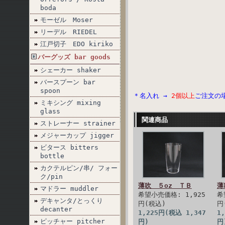
boda
モーゼル Moser
リーデル RIEDEL
江戸切子 EDO kiriko
バーグッズ bar goods
シェーカー shaker
バースプーン bar
spoon
＊名入れ →
2個以上
ご注文の
ミキシング mixing
glass
関連商品
ストレーナー strainer
メジャーカップ jigger
ビタース bitters
bottle
カクテルピン/串/ フォー
ク/pin
薄吹 ５oz ＴＢ
薄
マドラー muddler
希望小売価格: 1,925
希
デキャンタ/とっくり
円(税込)
円
decanter
1,225円(税込 1,347
1
ピッチャー pitcher
円)
円