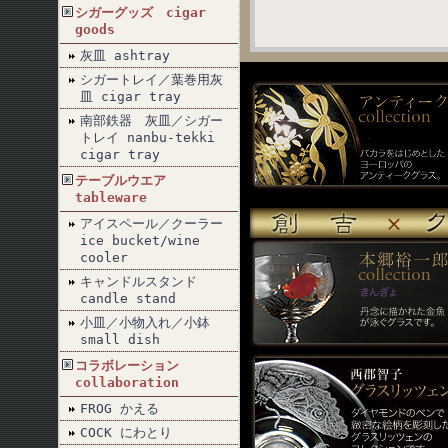
シガーグッズ cigar
goods
灰皿 ashtray
シガートレイ／葉巻用灰
皿 cigar tray
南部鉄器 灰皿／シガー
トレイ nanbu-tekki
cigar tray
テーブルウエア
tableware
アイスペール／クーラー
ice bucket/wine
cooler
キャンドルスタンド
candle stand
小皿／小物入れ／小鉢
small dish
コラボレーション
collaboration
FROG かえる
COCK にわとり