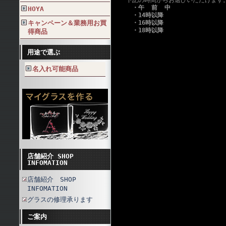
下記の時間からお選びいただけます
・午 前 中
HOYA
・14時以降
キャンペーン＆業務用お買
・16時以降
・18時以降
得商品
用途で選ぶ
名入れ可能商品
店舗紹介 SHOP
INFOMATION
店舗紹介 SHOP
INFOMATION
グラスの修理承ります
ご案内