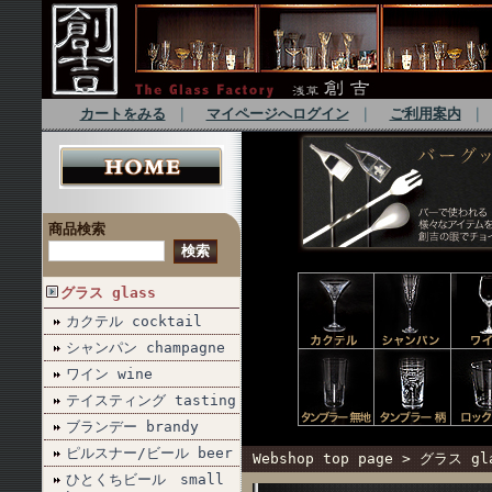
カートをみる
｜
マイページへログイン
｜
ご利用案内
商品検索
グラス glass
カクテル cocktail
シャンパン champagne
ワイン wine
テイスティング tasting
ブランデー brandy
ピルスナー/ビール beer
Webshop top page
>
グラス gl
ひとくちビール small