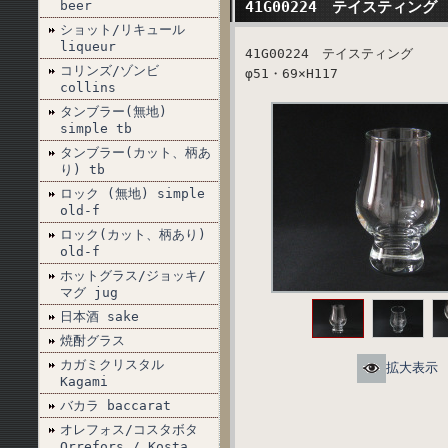
beer
41G00224 テイスティング
ショット/リキュール
liqueur
41G00224 テイスティング
コリンズ/ゾンビ
φ51・69×H117
collins
タンブラー(無地)
simple tb
タンブラー(カット、柄あ
り) tb
ロック (無地) simple
old-f
ロック(カット、柄あり)
old-f
ホットグラス/ジョッキ/
マグ jug
日本酒 sake
焼酎グラス
カガミクリスタル
拡大表示
Kagami
バカラ baccarat
オレフォス/コスタボタ
Orrefors / Kosta