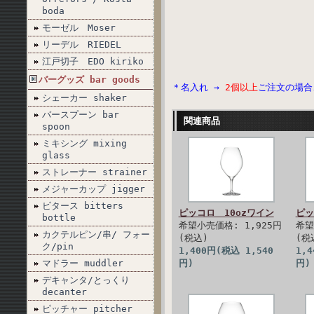
boda
モーゼル Moser
リーデル RIEDEL
江戸切子 EDO kiriko
バーグッズ bar goods
＊名入れ →
2個以上
ご注文の場合
シェーカー shaker
バースプーン bar
関連商品
spoon
ミキシング mixing
glass
ストレーナー strainer
メジャーカップ jigger
ビタース bitters
ピッコロ 10ozワイン
ピッ
bottle
希望小売価格: 1,925円
希望
カクテルピン/串/ フォー
(税込)
(税
ク/pin
1,400円(税込 1,540
1,
マドラー muddler
円)
円)
デキャンタ/とっくり
decanter
ピッチャー pitcher