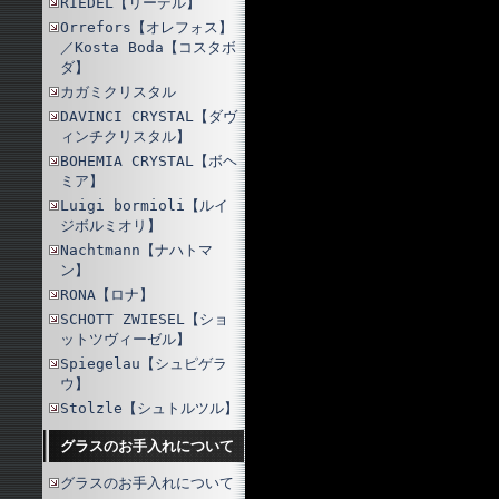
RIEDEL【リーデル】
Orrefors【オレフォス】
／Kosta Boda【コスタボ
ダ】
カガミクリスタル
DAVINCI CRYSTAL【ダヴ
ィンチクリスタル】
BOHEMIA CRYSTAL【ボヘ
ミア】
Luigi bormioli【ルイ
ジボルミオリ】
Nachtmann【ナハトマ
ン】
RONA【ロナ】
SCHOTT ZWIESEL【ショ
ットツヴィーゼル】
Spiegelau【シュピゲラ
ウ】
Stolzle【シュトルツル】
グラスのお手入れについて
グラスのお手入れについて