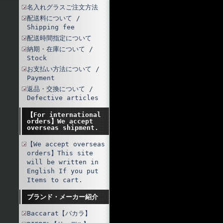
名入れグラスご注文方法
配送料について /
Shipping fee
配送時間指定について
納期・在庫について /
Stock
お支払い方法について /
Payment
返品・交換について /
Defective articles
【For international
orders】We accept
overseas shipment.
【We accept overseas
orders】This site
will be written in
English If you put
Items to cart.
ブランド・メーカー紹介
Baccarat【バカラ】