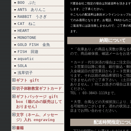
BOO ぶた
※
運送会社ご指定の場合は別途送料を頂きます
ANTS ありんこ
します。ご了承ください。
※こちらの配送料は創吉オンラインショップ
RABBIT うさぎ
てのみ適用となります。お電話、FAXからの
CAT ねこ
ご返送等には該当致しませんので、ご了承の
HEART
ます。
MONOTONE
納期について
GOLD FISH 金魚
＊「在庫あり」の商品も実数が異なる
FISH 回遊
ので、商品確保後、確認メールをお送
aquatic
＊カード・代引決済の場合はご注文日
SOLA
～３営業日以降に発送、銀行振込・郵
入金確認日の翌営業日から２～３営業
浅草切子
ります。それ以前の納品希望日をご指
できませんのでご了承下さい。（土日
ギフト gift
ありません。）特にお急ぎの場合は直
切子体験教室ギフトカード
ください。
TEL : 03-3843-1119まで。
ギフトパッケージ gift
box (箱のみの販売はして
＊大雪、台風などの天候状況により、
る可能性がございます。遅れの状況は
おりません)
店までお問い合わせください。
文字（ネーム、メッセー
ジ）入れ engraving
配送時間指定につ
書籍