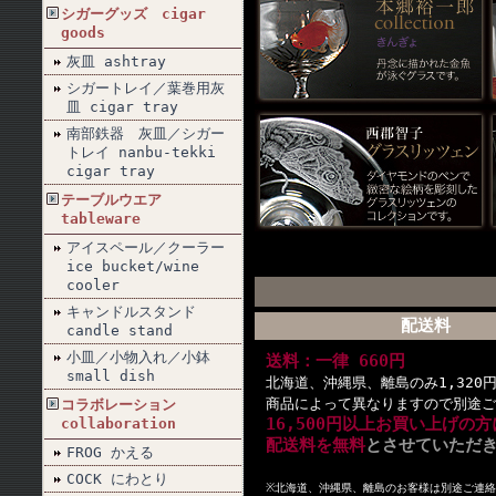
シガーグッズ cigar
goods
灰皿 ashtray
シガートレイ／葉巻用灰
皿 cigar tray
南部鉄器 灰皿／シガー
トレイ nanbu-tekki
cigar tray
テーブルウエア
tableware
アイスペール／クーラー
ice bucket/wine
cooler
キャンドルスタンド
配送料
candle stand
小皿／小物入れ／小鉢
送料：一律 660円
small dish
北海道、沖縄県、離島のみ1,320
商品によって異なりますので別途ご
コラボレーション
16,500円以上お買い上げの方
collaboration
配送料を無料
とさせていただ
FROG かえる
COCK にわとり
※北海道、沖縄県、離島のお客様は別途ご連絡