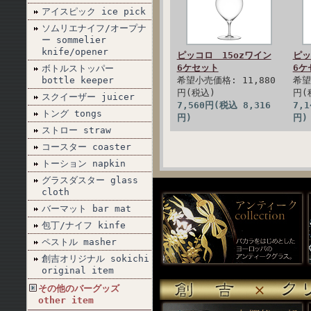
アイスピック ice pick
ソムリエナイフ/オープナ
ー sommelier
knife/opener
ピッコロ 15ozワイン
ピッ
6ケセット
6ケ
ボトルストッパー
bottle keeper
希望小売価格: 11,880
希望
円(税込)
円(
スクイーザー juicer
7,560円(税込 8,316
7,
トング tongs
円)
円)
ストロー straw
コースター coaster
トーション napkin
グラスダスター glass
cloth
バーマット bar mat
包丁/ナイフ kinfe
ペストル masher
創吉オリジナル sokichi
original item
その他のバーグッズ
other item