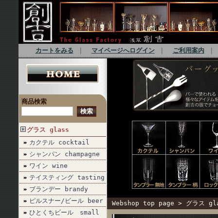
カートをみる
｜
マイページへログイン
｜
ご利用案内
商品検索
グラス glass
カクテル cocktail
シャンパン champagne
ワイン wine
テイスティング tasting
ブランデー brandy
ピルスナー/ビール beer
Webshop top page
>
グラス gl
ひとくちビール small