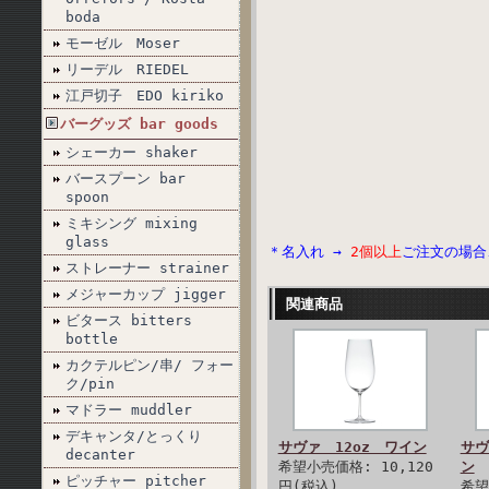
boda
モーゼル Moser
リーデル RIEDEL
江戸切子 EDO kiriko
バーグッズ bar goods
シェーカー shaker
バースプーン bar
spoon
ミキシング mixing
glass
＊名入れ →
2個以上
ご注文の場合
ストレーナー strainer
メジャーカップ jigger
関連商品
ビタース bitters
bottle
カクテルピン/串/ フォー
ク/pin
マドラー muddler
デキャンタ/とっくり
サヴァ 12oz ワイン
サヴ
decanter
希望小売価格: 10,120
ン
ピッチャー pitcher
円(税込)
希望