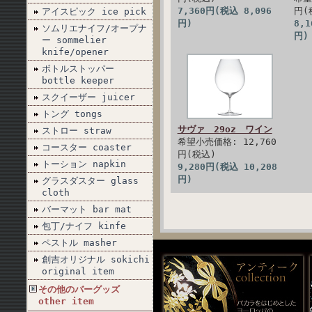
7,360円(税込 8,096
円(
アイスピック ice pick
円)
8,
ソムリエナイフ/オープナ
円)
ー sommelier
knife/opener
ボトルストッパー
bottle keeper
スクイーザー juicer
トング tongs
サヴァ 29oz ワイン
ストロー straw
希望小売価格: 12,760
コースター coaster
円(税込)
トーション napkin
9,280円(税込 10,208
円)
グラスダスター glass
cloth
バーマット bar mat
包丁/ナイフ kinfe
ペストル masher
創吉オリジナル sokichi
original item
その他のバーグッズ
other item