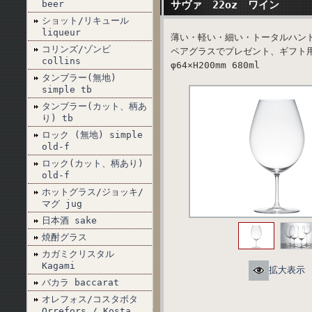
beer
サヴァ 22oz ワイン
ショット/リキュール
liqueur
薄い・軽い・細い・トータルハン
コリンズ/ゾンビ
ペアグラスでプレゼント、ギフト
collins
φ64×H200mm 680ml
タンブラー(無地)
simple tb
タンブラー(カット、柄あ
り) tb
ロック (無地) simple
old-f
ロック(カット、柄あり)
old-f
ホットグラス/ジョッキ/
マグ jug
日本酒 sake
焼酎グラス
カガミクリスタル
Kagami
拡大表示
バカラ baccarat
オレフォス/コスタボタ
Orrefors / Kosta