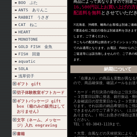
商品によって異なりますので別途ご
BOO ぶた
16,500円以上お買い上げの方
ANTS ありんこ
配送料を無料
とさせていただ
RABBIT うさぎ
CAT ねこ
※北海道、沖縄県、離島のお客様は別途ご連絡
※
運送会社ご指定の場合は別途送料を頂きます
HEART
します。ご了承ください。
MONOTONE
※こちらの配送料は創吉オンラインショップ
GOLD FISH 金魚
てのみ適用となります。お電話、FAXからの
FISH 回遊
ご返送等には該当致しませんので、ご了承の
ます。
aquatic
SOLA
納期について
浅草切子
＊「在庫あり」の商品も実数が異なる
ので、商品確保後、確認メールをお送
ギフト gift
＊カード・代引決済の場合はご注文日
切子体験教室ギフトカード
～３営業日以降に発送、銀行振込・郵
ギフトパッケージ gift
入金確認日の翌営業日から２～３営業
ります。それ以前の納品希望日をご指
box (箱のみの販売はして
できませんのでご了承下さい。（土日
おりません)
ありません。）特にお急ぎの場合は直
ください。
文字（ネーム、メッセー
TEL : 03-3843-1119まで。
ジ）入れ engraving
＊大雪、台風などの天候状況により、
書籍