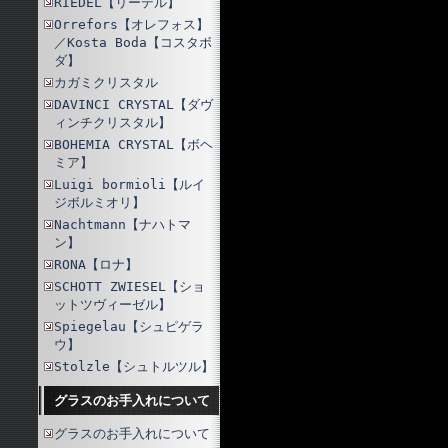
RIEDEL【リーデル】
Orrefors【オレフォス】
／Kosta Boda【コスタボ
ダ】
カガミクリスタル
DAVINCI CRYSTAL【ダヴ
ィンチクリスタル】
BOHEMIA CRYSTAL【ボヘ
ミア】
Luigi bormioli【ルイ
ジボルミオリ】
Nachtmann【ナハトマ
ン】
RONA【ロナ】
SCHOTT ZWIESEL【ショ
ットツヴィーゼル】
Spiegelau【シュピゲラ
ウ】
Stolzle【シュトルツル】
グラスのお手入れについて
グラスのお手入れについて