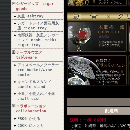
シガーグッズ cigar
goods
灰皿 ashtray
シガートレイ／葉巻用灰
皿 cigar tray
南部鉄器 灰皿／シガー
トレイ nanbu-tekki
cigar tray
テーブルウエア
tableware
アイスペール／クーラー
ice bucket/wine
cooler
キャンドルスタンド
candle stand
小皿／小物入れ／小鉢
small dish
コラボレーション
配送料
collaboration
FROG かえる
送料：一律 660円
COCK にわとり
北海道、沖縄県、離島のみ1,320