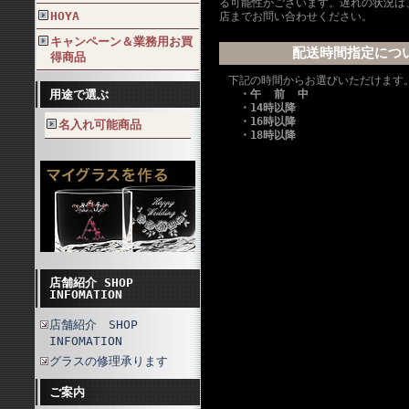
る可能性がございます。遅れの状況は
HOYA
店までお問い合わせください。
キャンペーン＆業務用お買
配送時間指定につ
得商品
下記の時間からお選びいただけます
用途で選ぶ
・午 前 中
・14時以降
・16時以降
名入れ可能商品
・18時以降
店舗紹介 SHOP
INFOMATION
店舗紹介 SHOP
INFOMATION
グラスの修理承ります
ご案内