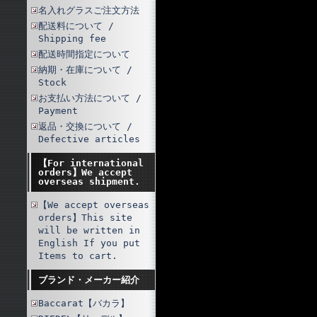
名入れグラスご注文方法
配送料について /
Shipping fee
配送時間指定について
納期・在庫について /
Stock
お支払い方法について /
Payment
返品・交換について /
Defective articles
【For international
orders】We accept
overseas shipment.
【We accept overseas
orders】This site
will be written in
English If you put
Items to cart.
ブランド・メーカー紹介
Baccarat【バカラ】