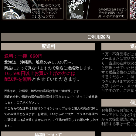
ご利用案内
配送料
返
＊万一不良品等がご
送料：一律 660円
メールまたは電話で
北海道、沖縄県、離島のみ1,320円～。
り、当店の在庫状況
商品によって異なりますので別途ご連絡致します。
と交換させていただ
すと返品交換のご要
16,500円以上お買い上げの方には
注意ください。）尚
配送料を無料
とさせていただきます。
つきがありますので
文字（ネーム、メッ
可ですので、ご注意
※北海道、沖縄県、離島のお客様は別途ご連絡致します。
※
運送会社ご指定の場合は別途送料を頂きますので、追ってご連絡致
個
します。ご了承ください。
※こちらの配送料は創吉オンラインショップからご購入の商品に関し
お客様からお預かり
てのみ適用となります。お電話、FAXからのご注文、グラスの修理の
ールアドレスなど)
からの提出要請があ
ご返送等には該当致しませんので、ご了承の程宜しくお願い申し上げ
利用する事は一切ご
ます。
納期について