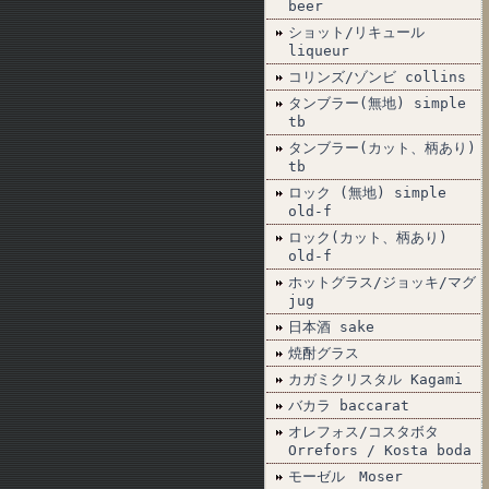
beer
ショット/リキュール
liqueur
コリンズ/ゾンビ collins
タンブラー(無地) simple
tb
タンブラー(カット、柄あり)
tb
ロック (無地) simple
old-f
ロック(カット、柄あり)
old-f
ホットグラス/ジョッキ/マグ
jug
日本酒 sake
焼酎グラス
カガミクリスタル Kagami
バカラ baccarat
オレフォス/コスタボタ
Orrefors / Kosta boda
モーゼル Moser