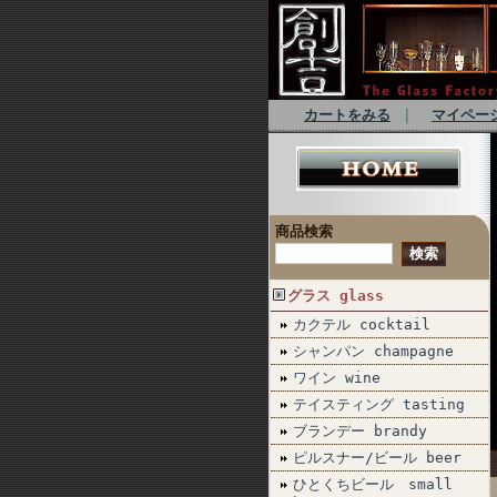
カートをみる
｜
マイペー
商品検索
グラス glass
カクテル cocktail
シャンパン champagne
ワイン wine
テイスティング tasting
ブランデー brandy
ピルスナー/ビール beer
ひとくちビール small