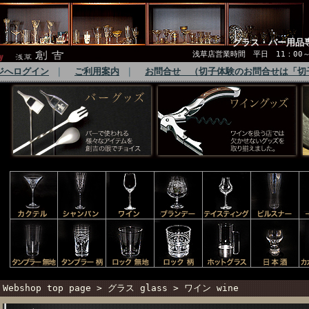
グラス・バー用品
浅草店営業時間 平日 11：00～1
ジへログイン
｜
ご利用案内
｜
お問合せ （切子体験のお問合せは「切
Webshop top page
>
グラス glass
>
ワイン wine