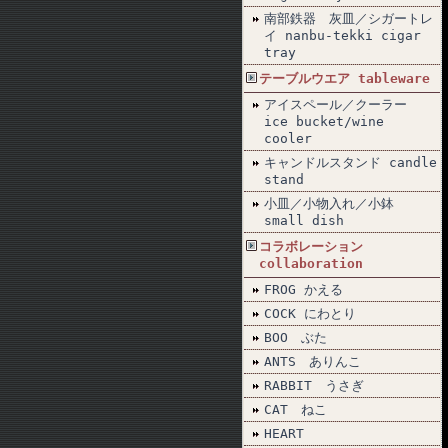
南部鉄器 灰皿／シガートレ
イ nanbu-tekki cigar
tray
テーブルウエア tableware
アイスペール／クーラー
ice bucket/wine
cooler
キャンドルスタンド candle
stand
小皿／小物入れ／小鉢
small dish
コラボレーション
collaboration
FROG かえる
COCK にわとり
BOO ぶた
ANTS ありんこ
RABBIT うさぎ
CAT ねこ
HEART