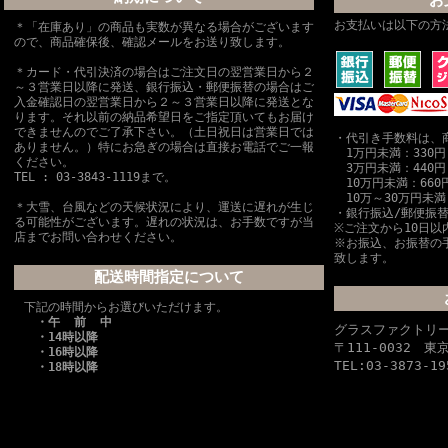
お
お支払いは以下の方
＊「在庫あり」の商品も実数が異なる場合がございます
ので、商品確保後、確認メールをお送り致します。
＊カード・代引決済の場合はご注文日の翌営業日から２
～３営業日以降に発送、銀行振込・郵便振替の場合はご
入金確認日の翌営業日から２～３営業日以降に発送とな
ります。それ以前の納品希望日をご指定頂いてもお届け
できませんのでご了承下さい。（土日祝日は営業日では
・代引き手数料は、
ありません。）特にお急ぎの場合は直接お電話でご一報
1万円未満：330円
ください。
3万円未満：440円
TEL : 03-3843-1119まで。
10万円未満：660
10万～30万円未満
＊大雪、台風などの天候状況により、運送に遅れが生じ
・銀行振込/郵便振
る可能性がございます。遅れの状況は、お手数ですが当
※ご注文から10日以
店までお問い合わせください。
※お振込、お振替の
致します。
配送時間指定について
下記の時間からお選びいただけます。
・午 前 中
グラスファクトリ
・14時以降
〒111-0032 
・16時以降
TEL:03-3873-19
・18時以降