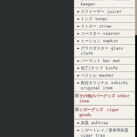
keeper
スクイーザー juicer
トング tongs
ストロー straw
コースター coaster
トーション napkin
グラスダスター glass
cloth
バーマット bar mat
包丁/ナイフ kinfe
ペストル masher
創吉オリジナル sokichi
original item
その他のバーグッズ other
item
シガーグッズ cigar
goods
灰皿 ashtray
シガートレイ／葉巻用灰皿
cigar tray