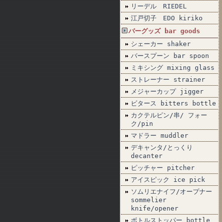
リーデル RIEDEL
江戸切子 EDO kiriko
バーグッズ bar goods
シェーカー shaker
バースプーン bar spoon
ミキシング mixing glass
ストレーナー strainer
メジャーカップ jigger
ビタース bitters bottle
カクテルピン/串/ フォー
ク/pin
マドラー muddler
デキャンタ/とっくり
decanter
ピッチャー pitcher
アイスピック ice pick
ソムリエナイフ/オープナー
sommelier
knife/opener
ボトルストッパー bottle