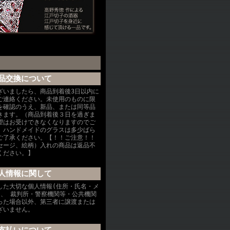
品交換について
ざいましたら、商品到着後3日以内に
ご連絡ください。未使用のものに限
を確認のうえ、新品、または同等品
きます。（商品到着後３日を過ぎま
望はお受けできなくなりますのでご
、ハンドメイドのグラスは多少ばら
ご了承ください。【！！ご注意！！
セージ、絵柄）入れの商品は返品不
ください。】
人情報に関して
した大切な個人情報(住所・氏名・メ
を、 裁判所・警察機関等・公共機関
った場合以外、第三者に譲渡または
ざいません。