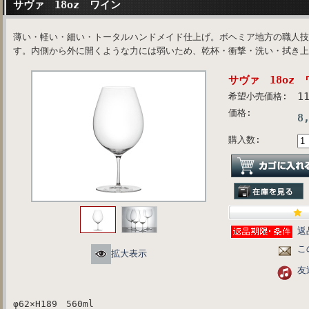
サヴァ 18oz ワイン
薄い・軽い・細い・トータルハンドメイド仕上げ。ボヘミア地方の職人技
す。内側から外に開くような力には弱いため、乾杯・衝撃・洗い・拭き上
サヴァ 18oz 
1
希望小売価格:
価格:
8
購入数:
返
こ
拡大表示
友
φ62×H189 560ml