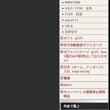
MONOTONE
GOLD FISH 金魚
FISH 回遊
aquatic
SOLA
浅草切子
ギフト gift
切子体験教室ギフトカード
ギフトパッケージ gift box
(箱のみの販売はしておりませ
ん)
文字（ネーム、メッセージ）
入れ engraving
書籍
HOYA
キャンペーン＆業務用お買得
商品
用途で選ぶ