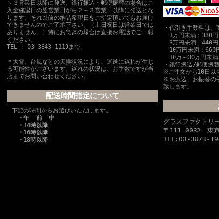
～３営業日以降に発送、銀行振込・郵便振替の場合はご
入金確認日の翌営業日から２～３営業日以降に発送とな
ります。それ以前の納品希望日をご指定頂いてもお届け
できませんのでご了承下さい。（土日祝日は営業日では
・代引き手数料は、
ありません。）特にお急ぎの場合は直接お電話でご一報
1万円未満：330円
ください。
3万円未満：440円
TEL : 03-3843-1119まで。
10万円未満：660
10万～30万円未満
＊大雪、台風などの天候状況により、運送に遅れが生じ
・銀行振込/郵便振
る可能性がございます。遅れの状況は、お手数ですが当
※ご注文から10日以
店までお問い合わせください。
※お振込、お振替の
致します。
配送時間指定について
下記の時間からお選びいただけます。
・午 前 中
グラスファクトリ
・14時以降
〒111-0032 
・16時以降
TEL:03-3873-19
・18時以降