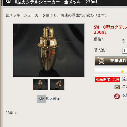
SW O型カクテルシェーカー 金メッキ 230ml
金メッキ・シェーカーを使うと、お店の雰囲気が変わります。
SW O型カク
230ml
価格:
5
購入数:
返
こ
友
拡大表示
230cc