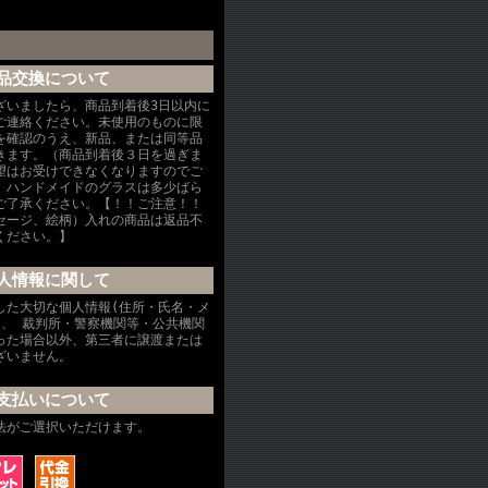
品交換について
ざいましたら、商品到着後3日以内に
ご連絡ください。未使用のものに限
を確認のうえ、新品、または同等品
きます。（商品到着後３日を過ぎま
望はお受けできなくなりますのでご
、ハンドメイドのグラスは多少ばら
ご了承ください。【！！ご注意！！
セージ、絵柄）入れの商品は返品不
ください。】
人情報に関して
した大切な個人情報(住所・氏名・メ
を、 裁判所・警察機関等・公共機関
った場合以外、第三者に譲渡または
ざいません。
支払いについて
法がご選択いただけます。