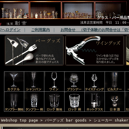
グラス・バー用品
浅草店営業時間 平日 11：00～1
ジへログイン
｜
ご利用案内
｜
お問合せ （切子体験のお問合せは「切
Webshop top page
>
バーグッズ bar goods
>
シェーカー shaker