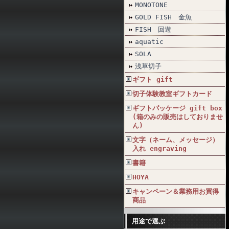
MONOTONE
GOLD FISH 金魚
FISH 回遊
aquatic
SOLA
浅草切子
ギフト gift
切子体験教室ギフトカード
ギフトパッケージ gift box
(箱のみの販売はしておりませ
ん)
文字（ネーム、メッセージ）
入れ engraving
書籍
HOYA
キャンペーン＆業務用お買得
商品
用途で選ぶ