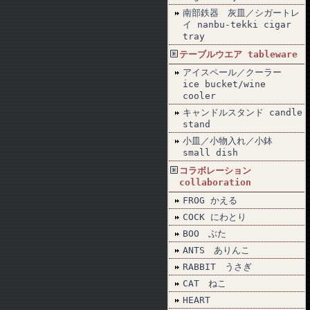
南部鉄器 灰皿／シガートレ
イ nanbu-tekki cigar
tray
テーブルウエア tableware
アイスペール／クーラー
ice bucket/wine
cooler
キャンドルスタンド candle
stand
小皿／小物入れ／小鉢
small dish
コラボレーション
collaboration
FROG かえる
COCK にわとり
BOO ぶた
ANTS ありんこ
RABBIT うさぎ
CAT ねこ
HEART