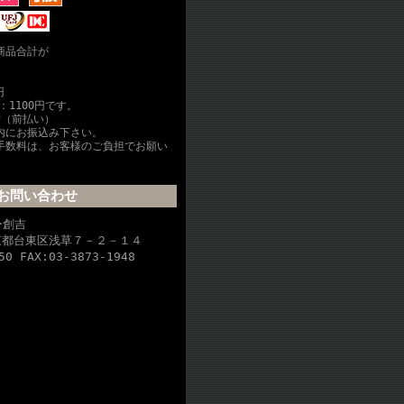
商品合計が
円
：1100円です。
替（前払い）
内にお振込み下さい。
手数料は、お客様のご負担でお願い
お問い合わせ
ー創吉
東京都台東区浅草７－２－１４
50 FAX:03-3873-1948