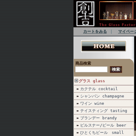
カートをみる
｜
マイペー
商品検索
グラス glass
カクテル cocktail
シャンパン champagne
ワイン wine
テイスティング tasting
ブランデー brandy
ピルスナー/ビール beer
ひとくちビール small