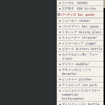
リーデル RIEDEL
江戸切子 EDO kiriko
バーグッズ bar goods
シェーカー shaker
バースプーン bar spoon
ミキシング mixing glass
ストレーナー strainer
メジャーカップ jigger
ビタース bitters bottle
カクテルピン/串/ フォー
ク/pin
マドラー muddler
デキャンタ/とっくり
decanter
ピッチャー pitcher
アイスピック ice pick
ソムリエナイフ/オープナー
sommelier
knife/opener
ボトルストッパー bottle