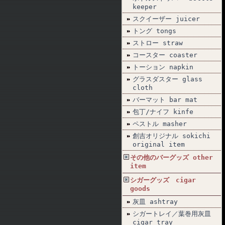
keeper
スクイーザー juicer
トング tongs
ストロー straw
コースター coaster
トーション napkin
グラスダスター glass
cloth
バーマット bar mat
包丁/ナイフ kinfe
ペストル masher
創吉オリジナル sokichi
original item
その他のバーグッズ other
item
シガーグッズ cigar
goods
灰皿 ashtray
シガートレイ／葉巻用灰皿
cigar tray