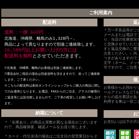
ご利用案内
配送料
返
＊万一不良品等がご
送料：一律 660円
メールまたは電話で
北海道、沖縄県、離島のみ1,320円～。
り、当店の在庫状況
商品によって異なりますので別途ご連絡致します。
と交換させていただ
すと返品交換のご要
16,500円以上お買い上げの方には
注意ください。）尚
配送料を無料
とさせていただきます。
つきがありますので
文字（ネーム、メッ
可ですので、ご注意
※北海道、沖縄県、離島のお客様は別途ご連絡致します。
※
運送会社ご指定の場合は別途送料を頂きますので、追ってご連絡致
個
します。ご了承ください。
※こちらの配送料は創吉オンラインショップからご購入の商品に関し
お客様からお預かり
てのみ適用となります。お電話、FAXからのご注文、グラスの修理の
ールアドレスなど)
からの提出要請があ
ご返送等には該当致しませんので、ご了承の程宜しくお願い申し上げ
利用する事は一切ご
ます。
納期について
お
お支払いは以下の方
＊「在庫あり」の商品も実数が異なる場合がございます
ので、商品確保後、確認メールをお送り致します。
＊カード・代引決済の場合はご注文日の翌営業日から２