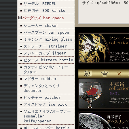
サイズ；φ84×H196mm 50
リーデル RIEDEL
江戸切子 EDO kiriko
バーグッズ bar goods
シェーカー shaker
バースプーン bar spoon
ミキシング mixing glass
ストレーナー strainer
メジャーカップ jigger
ビタース bitters bottle
カクテルピン/串/ フォー
ク/pin
マドラー muddler
デキャンタ/とっくり
decanter
ピッチャー pitcher
アイスピック ice pick
ソムリエナイフ/オープナー
sommelier
knife/opener
ボトルストッパー bottle