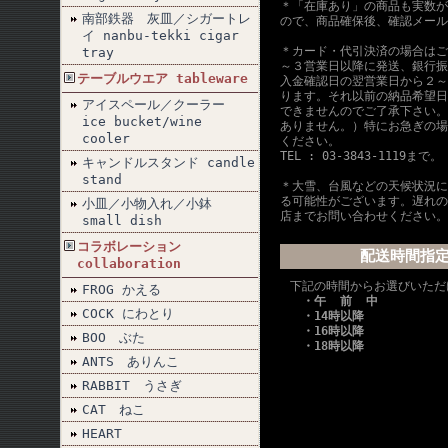
＊「在庫あり」の商品も実数が
南部鉄器 灰皿／シガートレ
ので、商品確保後、確認メール
イ nanbu-tekki cigar
＊カード・代引決済の場合はご
tray
～３営業日以降に発送、銀行振
テーブルウエア tableware
入金確認日の翌営業日から２～
ります。それ以前の納品希望日
アイスペール／クーラー
できませんのでご了承下さい。
ice bucket/wine
ありません。）特にお急ぎの場
cooler
ください。
TEL : 03-3843-1119まで。
キャンドルスタンド candle
stand
＊大雪、台風などの天候状況に
る可能性がございます。遅れの
小皿／小物入れ／小鉢
店までお問い合わせください。
small dish
コラボレーション
配送時間指
collaboration
下記の時間からお選びいただ
FROG かえる
・午 前 中
COCK にわとり
・14時以降
・16時以降
BOO ぶた
・18時以降
ANTS ありんこ
RABBIT うさぎ
CAT ねこ
HEART