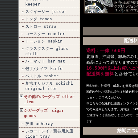
keeper
スクイーザー juicer
トング tongs
ストロー straw
コースター coaster
配送料
トーション napkin
グラスダスター glass
送料：一律 660円
cloth
北海道、沖縄県、離島のみ1,
バーマット bar mat
商品によって異なりますの
16,500円以上お買い
包丁/ナイフ kinfe
配送料を無料
とさせてい
ペストル masher
創吉オリジナル sokichi
※北海道、沖縄県、離島のお客様は
original item
※
運送会社ご指定の場合は別途送料を
その他のバーグッズ other
します。ご了承ください。
item
※こちらの配送料は創吉オンライン
てのみ適用となります。お電話、FA
シガーグッズ cigar
goods
ご返送等には該当致しませんので、
ます。
灰皿 ashtray
納期につ
シガートレイ／葉巻用灰皿
cigar tray