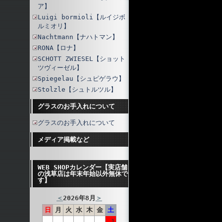
ア】
Luigi bormioli【ルイジボ
ルミオリ】
Nachtmann【ナハトマン】
RONA【ロナ】
SCHOTT ZWIESEL【ショット
ツヴィーゼル】
Spiegelau【シュピゲラウ】
Stolzle【シュトルツル】
グラスのお手入れについて
グラスのお手入れについて
メディア掲載など
WEB SHOPカレンダー【実店舗
の浅草店は年末年始以外無休で
す】
＜
2026年8月
＞
日
月
火
水
木
金
土
1