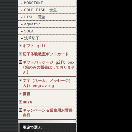
MONOTONE
GOLD FISH 金魚
FISH 回遊
aquatic
SOLA
浅草切子
ギフト gift
切子体験教室ギフトカード
ギフトパッケージ gift box
(箱のみの販売はしておりませ
ん)
文字（ネーム、メッセージ）
入れ engraving
書籍
HOYA
キャンペーン＆業務用お買得
商品
用途で選ぶ