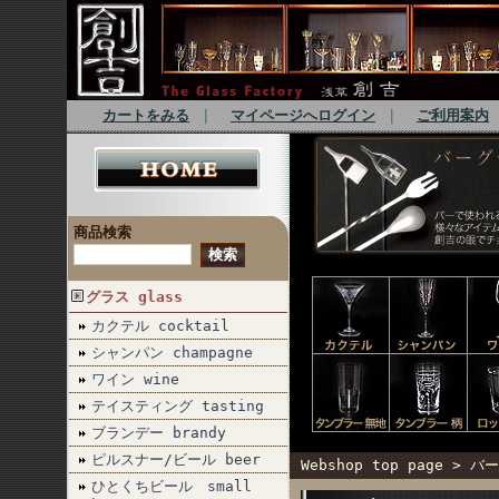
カートをみる
｜
マイページへログイン
｜
ご利用案内
商品検索
グラス glass
カクテル cocktail
シャンパン champagne
ワイン wine
テイスティング tasting
ブランデー brandy
ピルスナー/ビール beer
Webshop top page
>
バー
ひとくちビール small