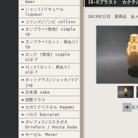
beer
18-8ブラスト カクテ
ショット/リキュール
liqueur
2013年12月 新商品 
コリンズ/ゾンビ collins
タンブラー(無地) simple
tb
タンブラー(カット、柄あり)
tb
ロック (無地) simple
old-f
ロック(カット、柄あり)
old-f
ホットグラス/ジョッキ/マグ
jug
日本酒 sake
焼酎グラス
カガミクリスタル Kagami
拡
バカラ baccarat
オレフォス/コスタボタ
Orrefors / Kosta boda
モーゼル Moser