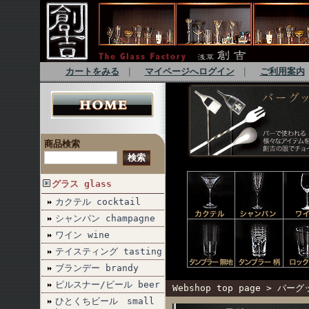
カートをみる
｜
マイページへログイン
｜
ご利用案内
商品検索
グラス glass
カクテル cocktail
シャンパン champagne
ワイン wine
テイスティング tasting
ブランデー brandy
ピルスナー/ビール beer
Webshop top page
>
バーグッ
ひとくちビール small