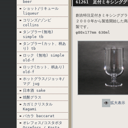
beer
61261 足付ミキシンググ
ショット/リキュール
liqueur
創吉特注足付きミキシンググラ
コリンズ/ゾンビ
２０００年から製造開始した商
collins
製です。
タンブラー(無地)
φ80x177mm 630ml
simple tb
タンブラー(カット、柄あ
り) tb
ロック (無地) simple
old-f
ロック(カット、柄あり)
old-f
ホットグラス/ジョッキ/
マグ jug
日本酒 sake
焼酎グラス
拡大表示
カガミクリスタル
Kagami
バカラ baccarat
オレフォス/コスタボタ
Orrefors / Kosta