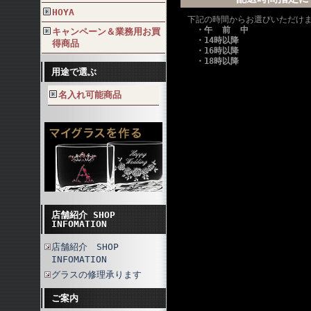
HOYA
下記の時間からお選びいただけ
・午 前 中
キャンペーン＆業務用お買
・14時以降
得商品
・16時以降
・18時以降
用途で選ぶ
名入れ可能商品
店舗紹介 SHOP
INFOMATION
店舗紹介 SHOP
INFOMATION
グラスの修理承ります
ご案内