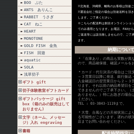
BOO ぶた
※北海道、沖縄県、離島のお客様は別途
ANTS ありんこ
※
運送会社ご指定の場合は別途送料を頂き
RABBIT うさぎ
します。ご了承ください。
※こちらの配送料は創吉オンラインショ
CAT ねこ
てのみ適用となります。お電話、FAXか
HEART
ご返送等には該当致しませんので、ご了
MONOTONE
ます。
GOLD FISH 金魚
納期につい
FISH 回遊
＊「在庫あり」の商品も実数が異
aquatic
ので、商品確保後、確認メールを
SOLA
＊カード・代引決済の場合はご注
浅草切子
～３営業日以降に発送、銀行振込
入金確認日の翌営業日から２～３
ギフト gift
ります。それ以前の納品希望日を
できませんのでご了承下さい。（
切子体験教室ギフトカード
ありません。）特にお急ぎの場合
ギフトパッケージ gift
ください。
TEL : 03-3843-1119まで。
box (箱のみの販売はして
おりません)
＊大雪、台風などの天候状況によ
る可能性がございます。遅れの状
文字（ネーム、メッセー
店までお問い合わせください。
ジ）入れ engraving
書籍
配送時間指定に