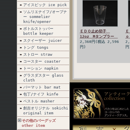
アイスピック ice pick
ソムリエナイフ/オープナ
ー sommelier
knife/opener
ボトルストッパー
ＥＤＯ止め切子
Ｅ
bottle keeper
12oz Mタンブラー
ｏ
スクイーザー juicer
2,360円(税込 2,596
2
円)
円
トング tongs
ストロー straw
コースター coaster
トーション napkin
グラスダスター glass
cloth
バーマット bar mat
包丁/ナイフ kinfe
ペストル masher
創吉オリジナル sokichi
original item
その他のバーグッズ
other item