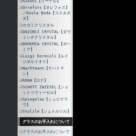
RIEDEL【リーデル】
Orrefors【オレフォス】
／Kosta Boda【コスタボ
ダ】
カガミクリスタル
DAVINCI CRYSTAL【ダヴ
ィンチクリスタル】
BOHEMIA CRYSTAL【ボヘ
ミア】
Luigi bormioli【ルイ
ジボルミオリ】
Nachtmann【ナハトマ
ン】
RONA【ロナ】
SCHOTT ZWIESEL【ショ
ットツヴィーゼル】
Spiegelau【シュピゲラ
ウ】
Stolzle【シュトルツル】
グラスのお手入れについて
グラスのお手入れについて