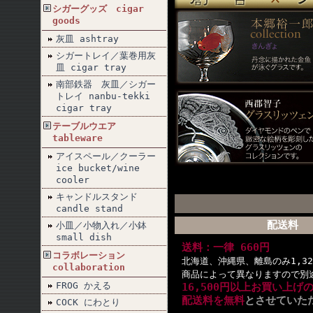
シガーグッズ cigar
goods
灰皿 ashtray
シガートレイ／葉巻用灰
皿 cigar tray
南部鉄器 灰皿／シガー
トレイ nanbu-tekki
cigar tray
テーブルウエア
tableware
アイスペール／クーラー
ice bucket/wine
cooler
キャンドルスタンド
candle stand
配送料
小皿／小物入れ／小鉢
small dish
送料：一律 660円
コラボレーション
北海道、沖縄県、離島のみ1,32
collaboration
商品によって異なりますので別
FROG かえる
16,500円以上お買い上げ
配送料を無料
とさせていた
COCK にわとり