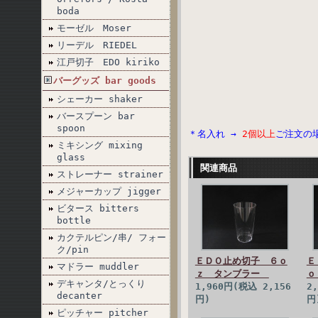
boda
モーゼル Moser
リーデル RIEDEL
江戸切子 EDO kiriko
バーグッズ bar goods
シェーカー shaker
バースプーン bar
spoon
＊名入れ →
2個以上
ご注文の
ミキシング mixing
glass
関連商品
ストレーナー strainer
メジャーカップ jigger
ビタース bitters
bottle
カクテルピン/串/ フォー
ク/pin
ＥＤＯ止め切子 ６ｏ
Ｅ
マドラー muddler
ｚ タンブラー
ｏ
デキャンタ/とっくり
1,960円(税込 2,156
2
decanter
円)
円
ピッチャー pitcher