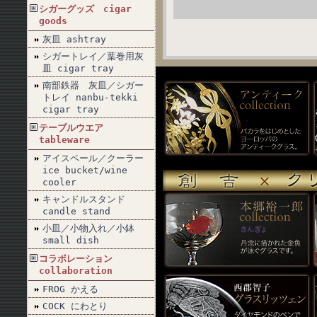
シガーグッズ cigar
goods
灰皿 ashtray
シガートレイ／葉巻用灰
皿 cigar tray
南部鉄器 灰皿／シガー
トレイ nanbu-tekki
cigar tray
テーブルウエア
tableware
アイスペール／クーラー
ice bucket/wine
cooler
キャンドルスタンド
candle stand
小皿／小物入れ／小鉢
small dish
コラボレーション
collaboration
FROG かえる
COCK にわとり