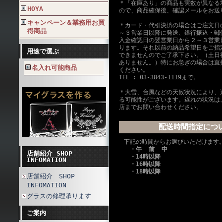
＊「在庫あり」の商品も実数が異なる
HOYA
ので、商品確保後、確認メールをお送
キャンペーン＆業務用お買
＊カード・代引決済の場合はご注文日
得商品
～３営業日以降に発送、銀行振込・郵
入金確認日の翌営業日から２～３営業
ります。それ以前の納品希望日をご指
用途で選ぶ
できませんのでご了承下さい。（土日
ありません。）特にお急ぎの場合は直
名入れ可能商品
ください。
TEL : 03-3843-1119まで。
＊大雪、台風などの天候状況により、
る可能性がございます。遅れの状況は
店までお問い合わせください。
配送時間指定につ
下記の時間からお選びいただけます
・午 前 中
店舗紹介 SHOP
・14時以降
INFOMATION
・16時以降
・18時以降
店舗紹介 SHOP
INFOMATION
グラスの修理承ります
ご案内