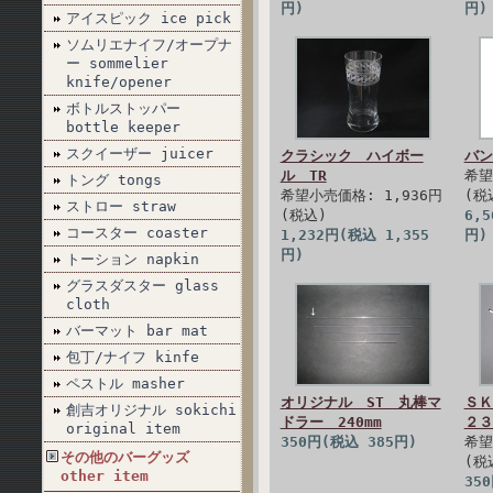
円)
円)
アイスピック ice pick
ソムリエナイフ/オープナ
ー sommelier
knife/opener
ボトルストッパー
bottle keeper
スクイーザー juicer
クラシック ハイボー
バン
ル TR
希望
トング tongs
希望小売価格: 1,936円
(税
ストロー straw
(税込)
6,
コースター coaster
1,232円(税込 1,355
円)
円)
トーション napkin
グラスダスター glass
cloth
バーマット bar mat
包丁/ナイフ kinfe
ペストル masher
オリジナル ST 丸棒マ
Ｓ
創吉オリジナル sokichi
ドラー 240mm
２３
original item
350円(税込 385円)
希望
その他のバーグッズ
(税
other item
35