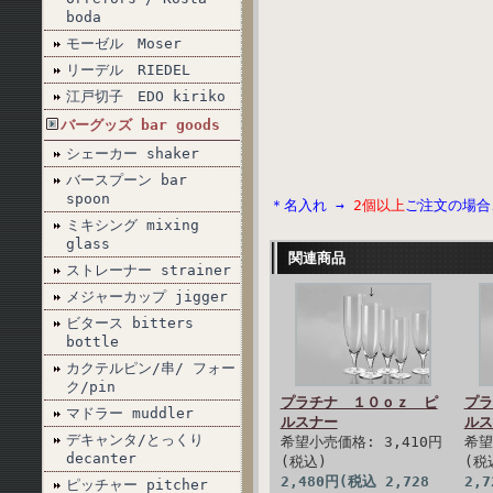
boda
モーゼル Moser
リーデル RIEDEL
江戸切子 EDO kiriko
バーグッズ bar goods
シェーカー shaker
バースプーン bar
spoon
＊名入れ →
2個以上
ご注文の場合
ミキシング mixing
glass
関連商品
ストレーナー strainer
メジャーカップ jigger
ビタース bitters
bottle
カクテルピン/串/ フォー
ク/pin
プラチナ １０ｏｚ ピ
プラ
マドラー muddler
ルスナー
ルス
デキャンタ/とっくり
希望小売価格: 3,410円
希望
decanter
(税込)
(税
2,480円(税込 2,728
2,
ピッチャー pitcher