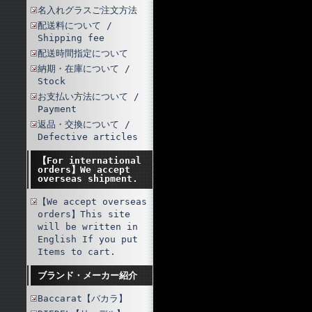
名入れグラスご注文方法
配送料について /
Shipping fee
配送時間指定について
納期・在庫について /
Stock
お支払い方法について /
Payment
返品・交換について /
Defective articles
【For international
orders】We accept
overseas shipment.
【We accept overseas
orders】This site
will be written in
English If you put
Items to cart.
ブランド・メーカー紹介
Baccarat【バカラ】