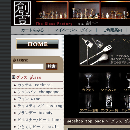
カートをみる
｜
マイページへログイン
｜
ご利用案内
商品検索
グラス glass
カクテル cocktail
シャンパン champagne
ワイン wine
テイスティング tasting
ブランデー brandy
ピルスナー/ビール beer
Webshop top page
>
グラス gl
ひとくちビール small