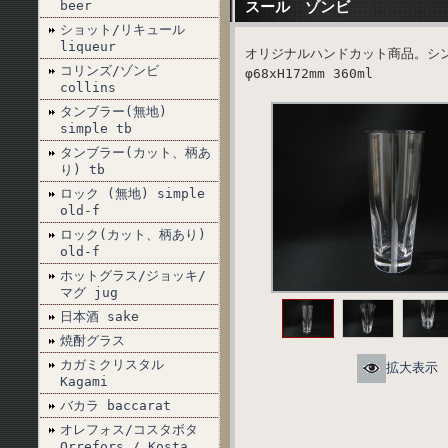
beer
スール ゾンビ
ショット/リキュール
liqueur
オリジナルハンドカット商品。シ
コリンズ/ゾンビ
φ68xH172mm 360ml
collins
タンブラー(無地)
simple tb
タンブラー(カット、柄あ
り) tb
ロック (無地) simple
old-f
ロック(カット、柄あり)
old-f
ホットグラス/ジョッキ/
マグ jug
日本酒 sake
焼酎グラス
カガミクリスタル
拡大表示
Kagami
バカラ baccarat
オレフォス/コスタボタ
Orrefors / Kosta