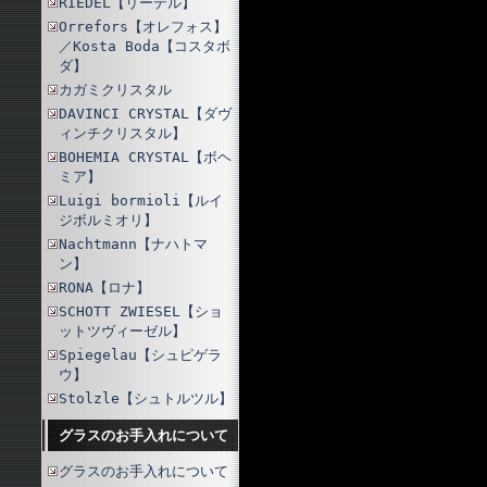
RIEDEL【リーデル】
Orrefors【オレフォス】
／Kosta Boda【コスタボ
ダ】
カガミクリスタル
DAVINCI CRYSTAL【ダヴ
ィンチクリスタル】
BOHEMIA CRYSTAL【ボヘ
ミア】
Luigi bormioli【ルイ
ジボルミオリ】
Nachtmann【ナハトマ
ン】
RONA【ロナ】
SCHOTT ZWIESEL【ショ
ットツヴィーゼル】
Spiegelau【シュピゲラ
ウ】
Stolzle【シュトルツル】
グラスのお手入れについて
グラスのお手入れについて