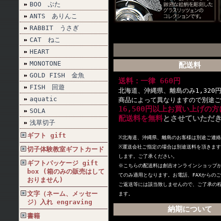
BOO ぶた
ANTS ありんこ
RABBIT うさぎ
CAT ねこ
HEART
MONOTONE
配送料
GOLD FISH 金魚
送料：一律 660円
FISH 回遊
北海道、沖縄県、離島のみ1,320
aquatic
商品によって異なりますので別途ご
16,500円以上お買い上げの方
SOLA
配送料を無料
とさせていただ
浅草切子
ギフト gift
※北海道、沖縄県、離島のお客様は別途ご連絡
※
運送会社ご指定の場合は別途送料を頂きます
切子体験教室ギフトカード
します。ご了承ください。
ギフトパッケージ gift
※こちらの配送料は創吉オンラインショップ
box (箱のみの販売はして
てのみ適用となります。お電話、FAXからの
おりません)
ご返送等には該当致しませんので、ご了承の
文字（ネーム、メッセー
ます。
ジ）入れ engraving
納期について
書籍