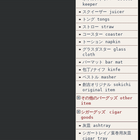
keeper
スクイーザー juicer
トング tongs
ストロー straw
コースター coaster
トーション napkin
グラスダスター glass
cloth
バーマット bar mat
包丁/ナイフ kinfe
ペストル masher
創吉オリジナル sokichi
original item
その他のバーグッズ other
item
シガーグッズ cigar
goods
灰皿 ashtray
シガートレイ／葉巻用灰皿
cigar tray