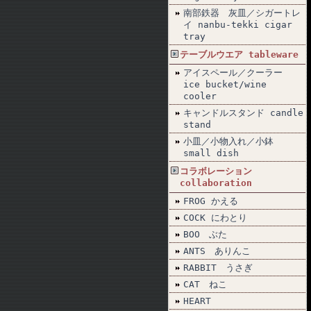
南部鉄器 灰皿／シガートレ
イ nanbu-tekki cigar
tray
テーブルウエア tableware
アイスペール／クーラー
ice bucket/wine
cooler
キャンドルスタンド candle
stand
小皿／小物入れ／小鉢
small dish
コラボレーション
collaboration
FROG かえる
COCK にわとり
BOO ぶた
ANTS ありんこ
RABBIT うさぎ
CAT ねこ
HEART