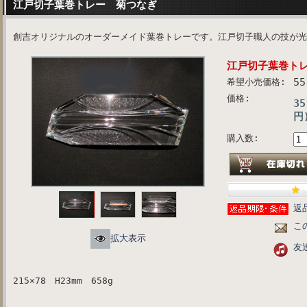
江戸切子葉巻トレー 菊つなぎ
創吉オリジナルのオーダーメイド葉巻トレーです。江戸切子職人の技が光
江戸切子葉巻ト
5
希望小売価格:
価格:
35
円
購入数:
返
こ
拡大表示
友
215×78 H23mm 658g