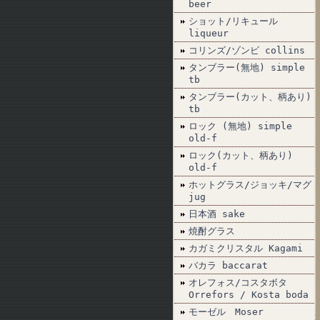
beer
ショット/リキュール
liqueur
コリンズ/ゾンビ collins
タンブラー(無地) simple
tb
タンブラー(カット、柄あり)
tb
ロック (無地) simple
old-f
ロック(カット、柄あり)
old-f
ホットグラス/ジョッキ/マグ
jug
日本酒 sake
焼酎グラス
カガミクリスタル Kagami
バカラ baccarat
オレフォス/コスタボタ
Orrefors / Kosta boda
モーゼル Moser