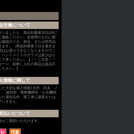
品交換について
ざいましたら、商品到着後3日以内に
ご連絡ください。未使用のものに限
を確認のうえ、新品、または同等品
きます。（商品到着後３日を過ぎま
望はお受けできなくなりますのでご
、ハンドメイドのグラスは多少ばら
ご了承ください。【！！ご注意！！
セージ、絵柄）入れの商品は返品不
ください。】
人情報に関して
した大切な個人情報(住所・氏名・メ
を、 裁判所・警察機関等・公共機関
った場合以外、第三者に譲渡または
ざいません。
支払いについて
法がご選択いただけます。