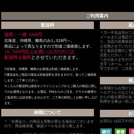
ご利用案内
配送料
返
＊万一不良品等がご
送料：一律 660円
メールまたは電話で
北海道、沖縄県、離島のみ1,320円～。
り、当店の在庫状況
商品によって異なりますので別途ご連絡致します。
と交換させていただ
すと返品交換のご要
16,500円以上お買い上げの方には
注意ください。）尚
配送料を無料
とさせていただきます。
つきがありますので
文字（ネーム、メッ
可ですので、ご注意
※北海道、沖縄県、離島のお客様は別途ご連絡致します。
※
運送会社ご指定の場合は別途送料を頂きますので、追ってご連絡致
個
します。ご了承ください。
※こちらの配送料は創吉オンラインショップからご購入の商品に関し
お客様からお預かり
てのみ適用となります。お電話、FAXからのご注文、グラスの修理の
ールアドレスなど)
からの提出要請があ
ご返送等には該当致しませんので、ご了承の程宜しくお願い申し上げ
利用する事は一切ご
ます。
納期について
お
お支払いは以下の方
＊「在庫あり」の商品も実数が異なる場合がございます
ので、商品確保後、確認メールをお送り致します。