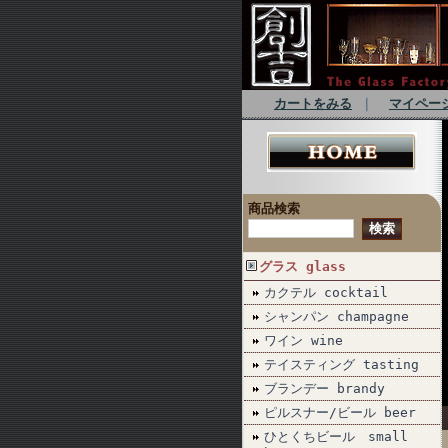
カートをみる
｜
マイペー
商品検索
グラス glass
カクテル cocktail
シャンパン champagne
ワイン wine
テイスティング tasting
ブランデー brandy
ピルスナー/ビール beer
ひとくちビール small