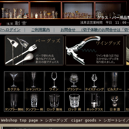
グラス・バー用品
浅草店営業時間 平日 11：00～1
ジへログイン
｜
ご利用案内
｜
お問合せ （切子体験のお問合せは「切
Webshop top page
>
シガーグッズ cigar goods
>
シガートレイ／葉