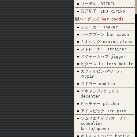
リーデル RIEDEL
江戸切子 EDO kiriko
バーグッズ bar goods
シェーカー shaker
バースプーン bar spoon
ミキシング mixing glass
ストレーナー strainer
メジャーカップ jigger
ビタース bitters bottle
カクテルピン/串/ フォー
ク/pin
マドラー muddler
デキャンタ/とっくり
decanter
ピッチャー pitcher
アイスピック ice pick
ソムリエナイフ/オープナー
sommelier
knife/opener
ボトルストッパー bottle