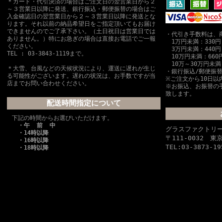
＊カード・代引決済の場合はご注文日の翌営業日から２
～３営業日以降に発送、銀行振込・郵便振替の場合はご
入金確認日の翌営業日から２～３営業日以降に発送とな
ります。それ以前の納品希望日をご指定頂いてもお届け
できませんのでご了承下さい。（土日祝日は営業日では
・代引き手数料は、
ありません。）特にお急ぎの場合は直接お電話でご一報
1万円未満：330円
ください。
3万円未満：440円
TEL : 03-3843-1119まで。
10万円未満：660
10万～30万円未満
＊大雪、台風などの天候状況により、運送に遅れが生じ
・銀行振込/郵便振
る可能性がございます。遅れの状況は、お手数ですが当
※ご注文から10日以
店までお問い合わせください。
※お振込、お振替の
致します。
配送時間指定について
下記の時間からお選びいただけます。
・午 前 中
グラスファクトリ
・14時以降
〒111-0032 
・16時以降
TEL:03-3873-19
・18時以降