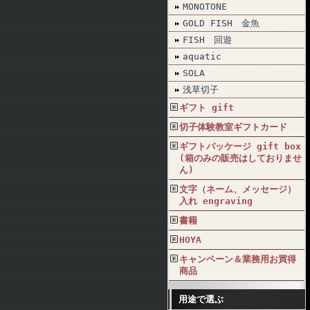
MONOTONE
GOLD FISH 金魚
FISH 回遊
aquatic
SOLA
浅草切子
ギフト gift
切子体験教室ギフトカード
ギフトパッケージ gift box
(箱のみの販売はしておりませ
ん)
文字（ネーム、メッセージ）
入れ engraving
書籍
HOYA
キャンペーン＆業務用お買得
商品
用途で選ぶ