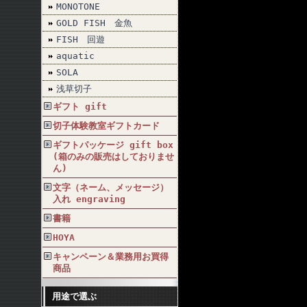
MONOTONE
GOLD FISH 金魚
FISH 回遊
aquatic
SOLA
浅草切子
ギフト gift
切子体験教室ギフトカード
ギフトパッケージ gift box
(箱のみの販売はしておりませ
ん)
文字（ネーム、メッセージ）
入れ engraving
書籍
HOYA
キャンペーン＆業務用お買得
商品
用途で選ぶ