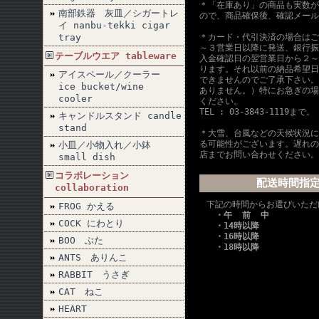
＊「在庫あり」の商品も実数が
南部鉄器 灰皿／シガートレ
ので、商品確保後、確認メール
イ nanbu-tekki cigar
tray
＊カード・代引決済の場合はご
～３営業日以降に発送、銀行振
テーブルウエア tableware
入金確認日の翌営業日から２～
ります。それ以前の納品希望日
アイスペール／クーラー
できませんのでご了承下さい。
ice bucket/wine
ありません。）特にお急ぎの場
cooler
ください。
TEL : 03-3843-1119まで。
キャンドルスタンド candle
stand
＊大雪、台風などの天候状況に
る可能性がございます。遅れの
小皿／小物入れ／小鉢
店までお問い合わせください。
small dish
コラボレーション
配送時間指
collaboration
下記の時間からお選びいただ
FROG かえる
・午 前 中
COCK にわとり
・14時以降
・16時以降
BOO ぶた
・18時以降
ANTS ありんこ
RABBIT うさぎ
CAT ねこ
HEART