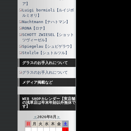
ア】
Luigi bormioli【ルイジボ
ルミオリ】
Nachtmann【ナハトマン】
RONA【ロナ】
SCHOTT ZWIESEL【ショット
ツヴィーゼル】
Spiegelau【シュピゲラウ】
Stolzle【シュトルツル】
グラスのお手入れについて
グラスのお手入れについて
メディア掲載など
WEB SHOPカレンダー【実店舗
の浅草店は年末年始以外無休で
す】
＜
2026年8月
＞
日
月
火
水
木
金
土
1