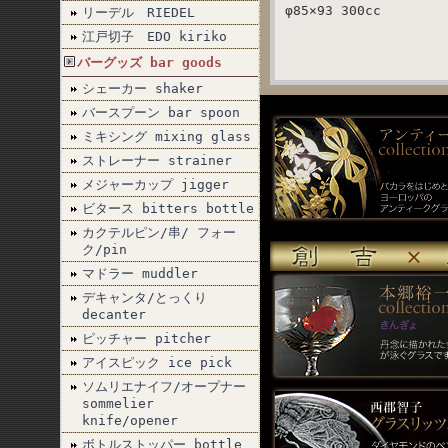
φ85×93 300cc
リーデル RIEDEL
江戸切子 EDO kiriko
バーグッズ bar goods
シェーカー shaker
バースプーン bar spoon
ミキシング mixing glass
ストレーナー strainer
メジャーカップ jigger
ビタース bitters bottle
カクテルピン/串/ フォー
ク/pin
マドラー muddler
デキャンタ/とっくり
decanter
ピッチャー pitcher
アイスピック ice pick
ソムリエナイフ/オープナー
sommelier
knife/opener
ボトルストッパー bottle