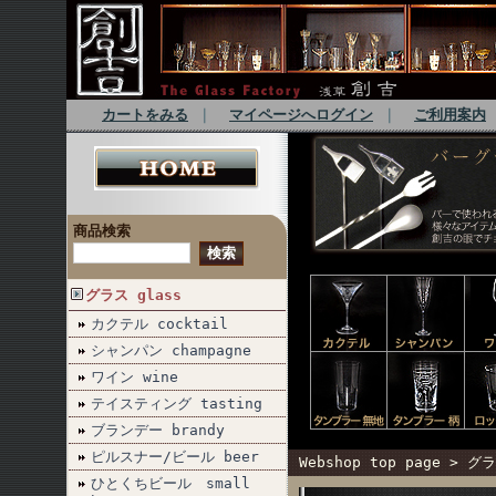
カートをみる
｜
マイページへログイン
｜
ご利用案内
商品検索
グラス glass
カクテル cocktail
シャンパン champagne
ワイン wine
テイスティング tasting
ブランデー brandy
ピルスナー/ビール beer
Webshop top page
>
グラ
ひとくちビール small