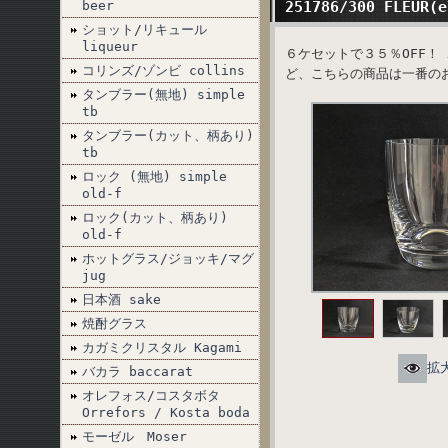
beer
251786/300 FLEUR
ショット/リキュール
liqueur
６ケセットで３５％OFF
コリンズ/ゾンビ collins
ど、こちらの商品は一番の
タンブラー(無地) simple
tb
タンブラー(カット、柄あり)
tb
ロック (無地) simple
old-f
ロック(カット、柄あり)
old-f
ホットグラス/ジョッキ/マグ
jug
日本酒 sake
焼酎グラス
カガミクリスタル Kagami
拡
バカラ baccarat
オレフォス/コスタボタ
Orrefors / Kosta boda
モーゼル Moser