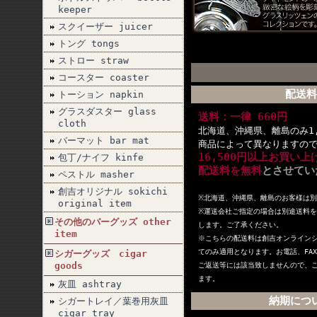
keeper
スクイーザー juicer
トング tongs
ストロー straw
コースター coaster
配送料
トーション napkin
グラスダスター glass
送料：一律 660円
cloth
北海道、沖縄県、離島のみ1,
バーマット bar mat
商品によって異なりますの
16,500円以上お買い
包丁/ナイフ kinfe
配送料を無料
とさせてい
ペストル masher
創吉オリジナル sokichi
※北海道、沖縄県、離島のお客様は
original item
※
運送会社ご指定の場合は別途送料を
その他のバーグッズ other
します。ご了承ください。
item
※こちらの配送料は創吉オンライン
てのみ適用となります。お電話、FA
シガーグッズ cigar
goods
ご返送等には該当致しませんので、
ます。
灰皿 ashtray
納期につ
シガートレイ／葉巻用灰皿
cigar tray