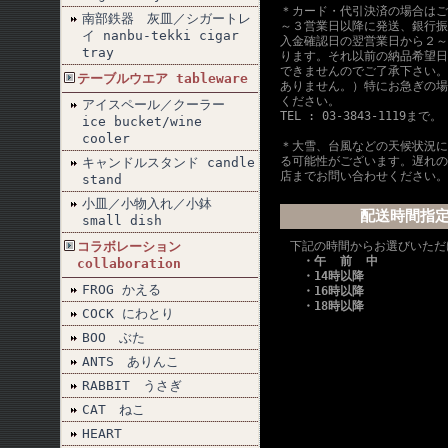
＊カード・代引決済の場合はご
南部鉄器 灰皿／シガートレ
～３営業日以降に発送、銀行振
イ nanbu-tekki cigar
入金確認日の翌営業日から２～
tray
ります。それ以前の納品希望日
できませんのでご了承下さい。
テーブルウエア tableware
ありません。）特にお急ぎの場
ください。
アイスペール／クーラー
TEL : 03-3843-1119まで。
ice bucket/wine
cooler
＊大雪、台風などの天候状況に
る可能性がございます。遅れの
キャンドルスタンド candle
店までお問い合わせください。
stand
小皿／小物入れ／小鉢
配送時間指
small dish
コラボレーション
下記の時間からお選びいただ
・午 前 中
collaboration
・14時以降
FROG かえる
・16時以降
・18時以降
COCK にわとり
BOO ぶた
ANTS ありんこ
RABBIT うさぎ
CAT ねこ
HEART