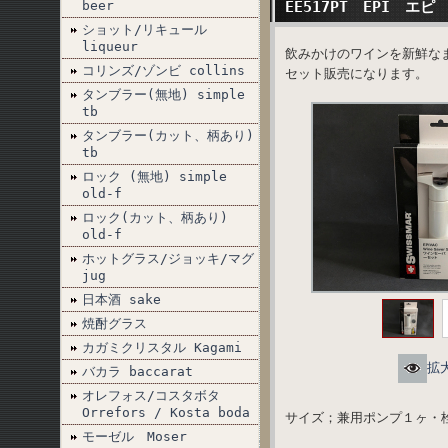
beer
EE517PT EPI 
ショット/リキュール
liqueur
飲みかけのワインを新鮮な
コリンズ/ゾンビ collins
セット販売になります。
タンブラー(無地) simple
tb
タンブラー(カット、柄あり)
tb
ロック (無地) simple
old-f
ロック(カット、柄あり)
old-f
ホットグラス/ジョッキ/マグ
jug
日本酒 sake
焼酎グラス
カガミクリスタル Kagami
拡
バカラ baccarat
オレフォス/コスタボタ
Orrefors / Kosta boda
サイズ；兼用ポンプ１ヶ
モーゼル Moser