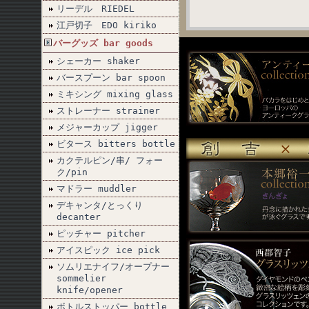
リーデル RIEDEL
江戸切子 EDO kiriko
バーグッズ bar goods
シェーカー shaker
バースプーン bar spoon
ミキシング mixing glass
ストレーナー strainer
メジャーカップ jigger
ビタース bitters bottle
カクテルピン/串/ フォー
ク/pin
マドラー muddler
デキャンタ/とっくり
decanter
ピッチャー pitcher
アイスピック ice pick
ソムリエナイフ/オープナー
sommelier
knife/opener
ボトルストッパー bottle