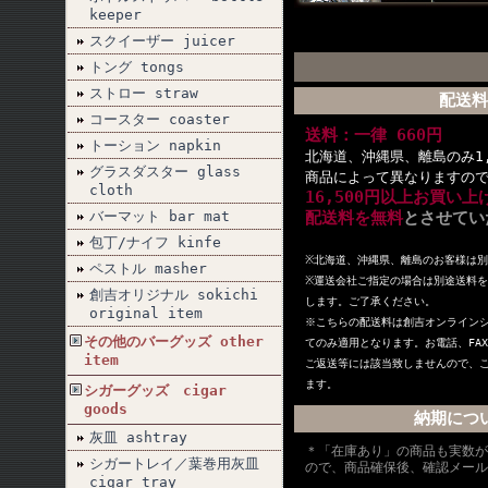
keeper
スクイーザー juicer
トング tongs
ストロー straw
配送料
コースター coaster
送料：一律 660円
トーション napkin
北海道、沖縄県、離島のみ1,
グラスダスター glass
商品によって異なりますの
cloth
16,500円以上お買い
バーマット bar mat
配送料を無料
とさせてい
包丁/ナイフ kinfe
※北海道、沖縄県、離島のお客様は
ペストル masher
※
運送会社ご指定の場合は別途送料を
創吉オリジナル sokichi
します。ご了承ください。
original item
※こちらの配送料は創吉オンライン
その他のバーグッズ other
てのみ適用となります。お電話、FA
item
ご返送等には該当致しませんので、
ます。
シガーグッズ cigar
goods
納期につ
灰皿 ashtray
＊「在庫あり」の商品も実数が
シガートレイ／葉巻用灰皿
ので、商品確保後、確認メール
cigar tray