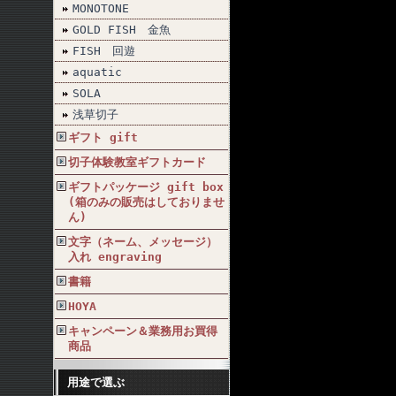
MONOTONE
GOLD FISH 金魚
FISH 回遊
aquatic
SOLA
浅草切子
ギフト gift
切子体験教室ギフトカード
ギフトパッケージ gift box
(箱のみの販売はしておりませ
ん)
文字（ネーム、メッセージ）
入れ engraving
書籍
HOYA
キャンペーン＆業務用お買得
商品
用途で選ぶ