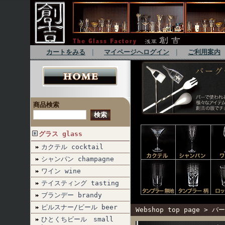
カートをみる
｜
マイページへログイン
｜
ご利用案内
商品検索
グラス glass
カクテル cocktail
シャンパン champagne
ワイン wine
テイスティング tasting
ブランデー brandy
ピルスナー/ビール beer
Webshop top page
>
バー
ひとくちビール small