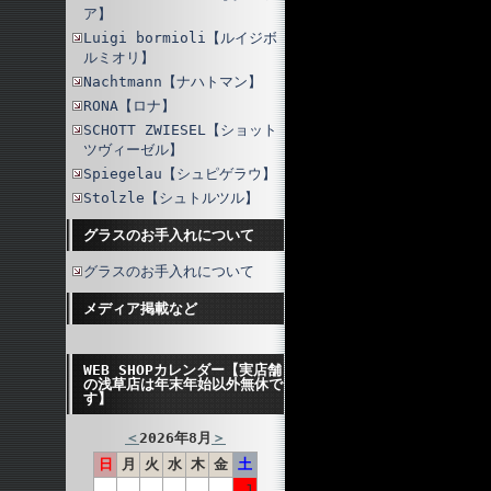
ア】
Luigi bormioli【ルイジボ
ルミオリ】
Nachtmann【ナハトマン】
RONA【ロナ】
SCHOTT ZWIESEL【ショット
ツヴィーゼル】
Spiegelau【シュピゲラウ】
Stolzle【シュトルツル】
グラスのお手入れについて
グラスのお手入れについて
メディア掲載など
WEB SHOPカレンダー【実店舗
の浅草店は年末年始以外無休で
す】
＜
2026年8月
＞
日
月
火
水
木
金
土
1