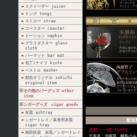
スクイーザー juicer
トング tongs
ストロー straw
コースター coaster
トーション napkin
グラスダスター glass
cloth
バーマット bar mat
包丁/ナイフ kinfe
ペストル masher
創吉オリジナル sokichi
original item
その他のバーグッズ other
item
シガーグッズ cigar goods
灰皿 ashtray
シガートレイ／葉巻用灰皿
配送
cigar tray
送料：一律 660円
南部鉄器 灰皿／シガートレイ
北海道、沖縄県、離島のみ1