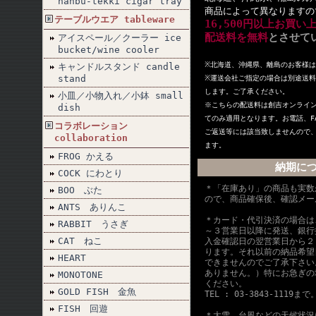
nanbu-tekki cigar tray
商品によって異なりますの
テーブルウエア tableware
16,500円以上お買い
配送料を無料
とさせて
アイスペール／クーラー ice
bucket/wine cooler
※北海道、沖縄県、離島のお客様
キャンドルスタンド candle
stand
※
運送会社ご指定の場合は別途送料
します。ご了承ください。
小皿／小物入れ／小鉢 small
※こちらの配送料は創吉オンライ
dish
てのみ適用となります。お電話、F
コラボレーション
ご返送等には該当致しませんので
collaboration
ます。
FROG かえる
納期に
COCK にわとり
＊「在庫あり」の商品も実数
BOO ぶた
ので、商品確保後、確認メー
ANTS ありんこ
＊カード・代引決済の場合は
RABBIT うさぎ
～３営業日以降に発送、銀行
CAT ねこ
入金確認日の翌営業日から２
ります。それ以前の納品希望
HEART
できませんのでご了承下さい
ありません。）特にお急ぎの
MONOTONE
ください。
GOLD FISH 金魚
TEL : 03-3843-1119まで
FISH 回遊
＊大雪、台風などの天候状況