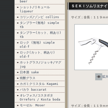
beer
ＳＥＫＩソムリエナイ
ショット/リキュール
liqueur
コリンズ/ゾンビ collins
サイズ；全長：１１９ｍ
タンブラー(無地) simple
tb
タンブラー(カット、柄あり)
tb
ロック (無地) simple
old-f
ロック(カット、柄あり)
old-f
ホットグラス/ジョッキ/マグ
jug
日本酒 sake
拡
焼酎グラス
カガミクリスタル Kagami
バカラ baccarat
オレフォス/コスタボタ
Orrefors / Kosta boda
モーゼル Moser
サイズ；全長：１１９ｍ