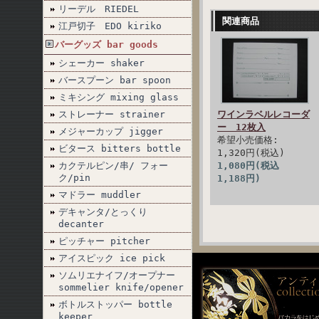
リーデル RIEDEL
関連商品
江戸切子 EDO kiriko
バーグッズ bar goods
シェーカー shaker
バースプーン bar spoon
ミキシング mixing glass
ストレーナー strainer
ワインラベルレコーダ
ー 12枚入
メジャーカップ jigger
希望小売価格:
ビタース bitters bottle
1,320円(税込)
カクテルピン/串/ フォー
1,080円(税込
ク/pin
1,188円)
マドラー muddler
デキャンタ/とっくり
decanter
ピッチャー pitcher
アイスピック ice pick
ソムリエナイフ/オープナー
sommelier knife/opener
ボトルストッパー bottle
keeper