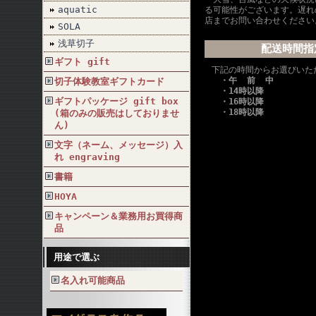
aquatic
る可能性がございます。遅れ
店までお問い合わせください
SOLA
浅草切子
配送時間指
ギフト gift
下記の時間からお選びいた
・午 前 中
切子体験教室ギフトカード
・14時以降
ギフトパッケージ gift box
・16時以降
・18時以降
(箱のみの販売はしておりませ
ん)
文字（ネーム、メッセージ）入
れ engraving
書籍
HOYA
キャンペーン＆業務用お買得商
品
用途で選ぶ
名入れ可能商品