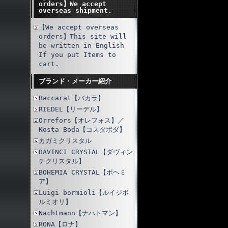
orders】We accept
overseas shipment.
【We accept overseas
orders】This site will
be written in English
If you put Items to
cart.
ブランド・メーカー紹介
Baccarat【バカラ】
RIEDEL【リーデル】
Orrefors【オレフォス】／
Kosta Boda【コスタボダ】
カガミクリスタル
DAVINCI CRYSTAL【ダヴィン
チクリスタル】
BOHEMIA CRYSTAL【ボヘミ
ア】
Luigi bormioli【ルイジボ
ルミオリ】
Nachtmann【ナハトマン】
RONA【ロナ】