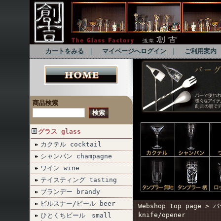
カートをみる
｜
マイページへログイン
｜
ご利用案内
商品検索
グラス glass
カクテル cocktail
シャンパン champagne
ワイン wine
テイスティング tasting
ブランデー brandy
ピルスナー/ビール beer
Webshop top page
>
バ
knife/opener
ひとくちビール small