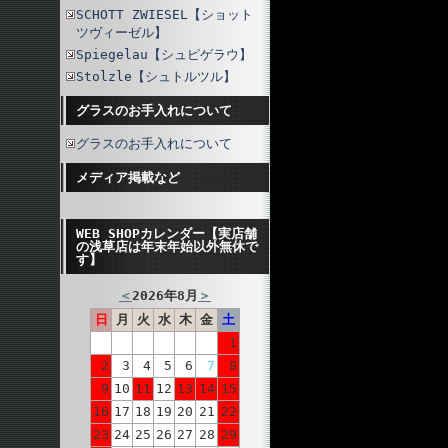
SCHOTT ZWIESEL【ショット
ツヴィーゼル】
Spiegelau【シュピゲラウ】
Stolzle【シュトルツル】
グラスのお手入れについて
グラスのお手入れについて
メディア掲載など
WEB SHOPカレンダー【実店舗
の浅草店は年末年始以外無休で
す】
＜
2026年8月
＞
日
月
火
水
木
金
土
1
2
3
4
5
6
7
8
9
10
11
12
13
14
15
16
17
18
19
20
21
22
23
24
25
26
27
28
29