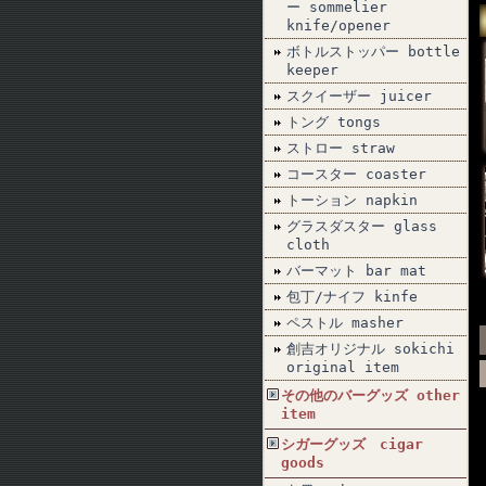
ー sommelier
knife/opener
ボトルストッパー bottle
keeper
スクイーザー juicer
トング tongs
ストロー straw
コースター coaster
トーション napkin
グラスダスター glass
cloth
バーマット bar mat
包丁/ナイフ kinfe
ペストル masher
創吉オリジナル sokichi
original item
その他のバーグッズ other
item
シガーグッズ cigar
goods