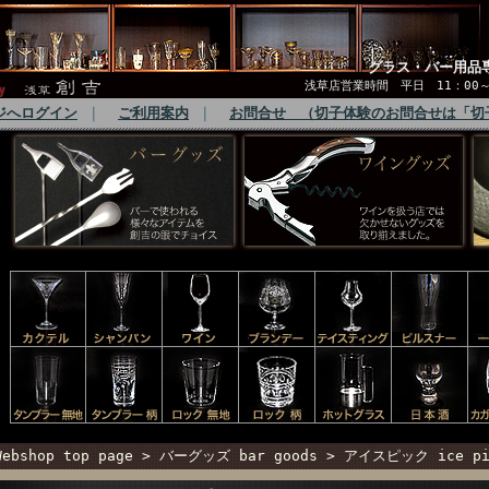
グラス・バー用品
浅草店営業時間 平日 11：00～1
ジへログイン
｜
ご利用案内
｜
お問合せ （切子体験のお問合せは「切
Webshop top page
>
バーグッズ bar goods
>
アイスピック ice pi