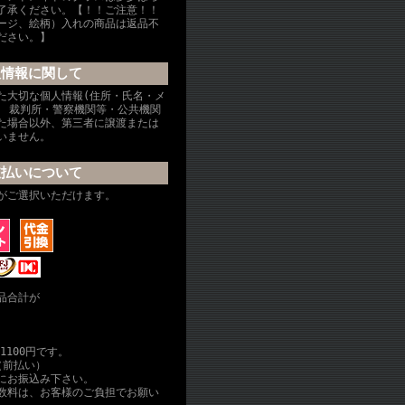
了承ください。【！！ご注意！！
ージ、絵柄）入れの商品は返品不
ださい。】
人情報に関して
た大切な個人情報(住所・氏名・メ
、 裁判所・警察機関等・公共機関
た場合以外、第三者に譲渡または
いません。
支払いについて
がご選択いただけます。
品合計が
1100円です。
（前払い）
内にお振込み下さい。
数料は、お客様のご負担でお願い