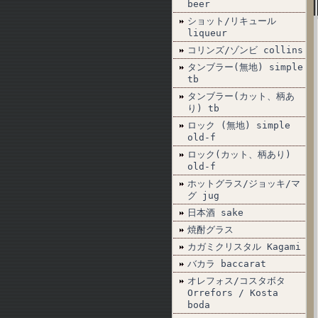
beer
ショット/リキュール
liqueur
コリンズ/ゾンビ collins
タンブラー(無地) simple
tb
タンブラー(カット、柄あ
り) tb
ロック (無地) simple
old-f
ロック(カット、柄あり)
old-f
ホットグラス/ジョッキ/マ
グ jug
日本酒 sake
焼酎グラス
カガミクリスタル Kagami
バカラ baccarat
オレフォス/コスタボタ
Orrefors / Kosta
boda