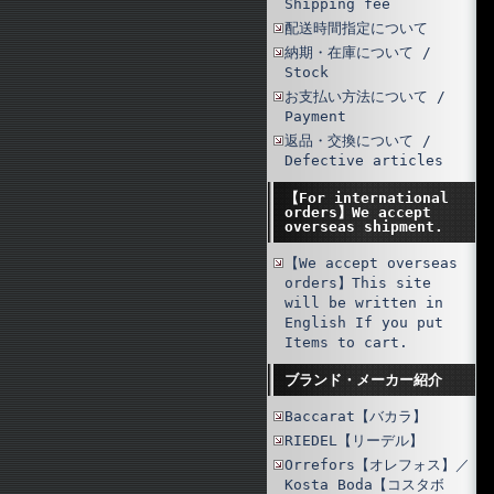
Shipping fee
配送時間指定について
納期・在庫について /
Stock
お支払い方法について /
Payment
返品・交換について /
Defective articles
【For international
orders】We accept
overseas shipment.
【We accept overseas
orders】This site
will be written in
English If you put
Items to cart.
ブランド・メーカー紹介
Baccarat【バカラ】
RIEDEL【リーデル】
Orrefors【オレフォス】／
Kosta Boda【コスタボ