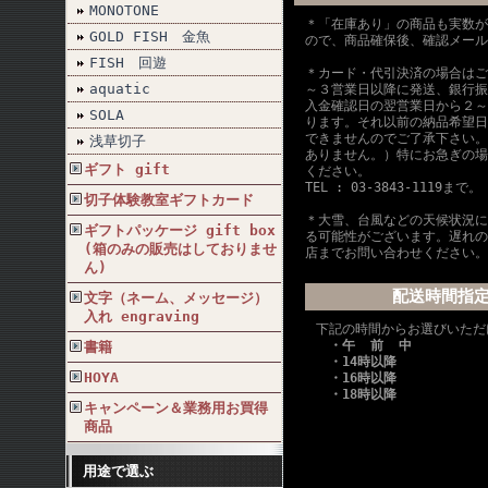
MONOTONE
＊「在庫あり」の商品も実数が
GOLD FISH 金魚
ので、商品確保後、確認メール
FISH 回遊
＊カード・代引決済の場合はご
aquatic
～３営業日以降に発送、銀行振
入金確認日の翌営業日から２～
SOLA
ります。それ以前の納品希望日
できませんのでご了承下さい。
浅草切子
ありません。）特にお急ぎの場
ギフト gift
ください。
TEL : 03-3843-1119まで。
切子体験教室ギフトカード
＊大雪、台風などの天候状況に
ギフトパッケージ gift box
る可能性がございます。遅れの
(箱のみの販売はしておりませ
店までお問い合わせください。
ん)
配送時間指
文字（ネーム、メッセージ）
入れ engraving
下記の時間からお選びいただ
・午 前 中
書籍
・14時以降
HOYA
・16時以降
・18時以降
キャンペーン＆業務用お買得
商品
用途で選ぶ