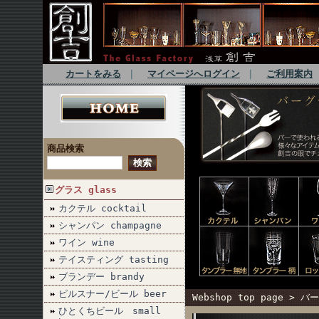
カートをみる
｜
マイページへログイン
｜
ご利用案内
商品検索
グラス glass
カクテル cocktail
シャンパン champagne
ワイン wine
テイスティング tasting
ブランデー brandy
ピルスナー/ビール beer
Webshop top page
>
バー
ひとくちビール small