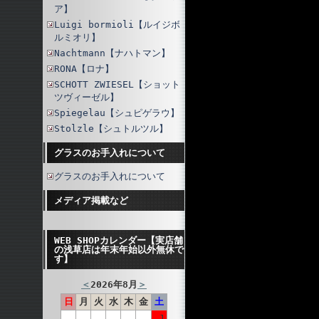
ア】
Luigi bormioli【ルイジボ
ルミオリ】
Nachtmann【ナハトマン】
RONA【ロナ】
SCHOTT ZWIESEL【ショット
ツヴィーゼル】
Spiegelau【シュピゲラウ】
Stolzle【シュトルツル】
グラスのお手入れについて
グラスのお手入れについて
メディア掲載など
WEB SHOPカレンダー【実店舗
の浅草店は年末年始以外無休で
す】
＜
2026年8月
＞
日
月
火
水
木
金
土
1