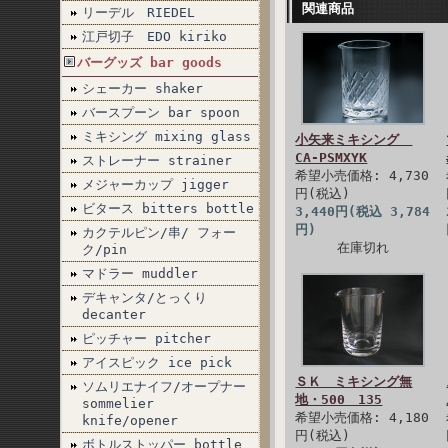
関連商品
リーデル RIEDEL
江戸切子 EDO kiriko
バーグッズ bar goods
シェーカー shaker
バースプーン bar spoon
ミキシング mixing glass
小矢来ミキシング
CA-PSMXYK
ストレーナー strainer
希望小売価格: 4,730
メジャーカップ jigger
円(税込)
ビタース bitters bottle
3,440円(税込 3,784
円)
カクテルピン/串/ フォー
在庫切れ
ク/pin
マドラー muddler
デキャンタ/とっくり
decanter
ピッチャー pitcher
アイスピック ice pick
ＳＫ ミキシング無
ソムリエナイフ/オープナー
地・500 135
sommelier
希望小売価格: 4,180
knife/opener
円(税込)
ボトルストッパー bottle