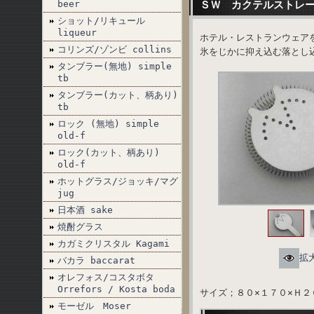
beer
ＳＷ カクテルストレ
ショット/リキュール
liqueur
ホテル・レストランウェア
コリンズ/ゾンビ collins
氷をじかに抑え込む落とし
タンブラー(無地) simple
tb
タンブラー(カット、柄あり)
tb
ロック (無地) simple
old-f
ロック(カット、柄あり)
old-f
ホットグラス/ジョッキ/マグ
jug
日本酒 sake
焼酎グラス
カガミクリスタル Kagami
拡
バカラ baccarat
オレフォス/コスタボタ
Orrefors / Kosta boda
サイズ；８０×１７０×Ｈ２
モーゼル Moser