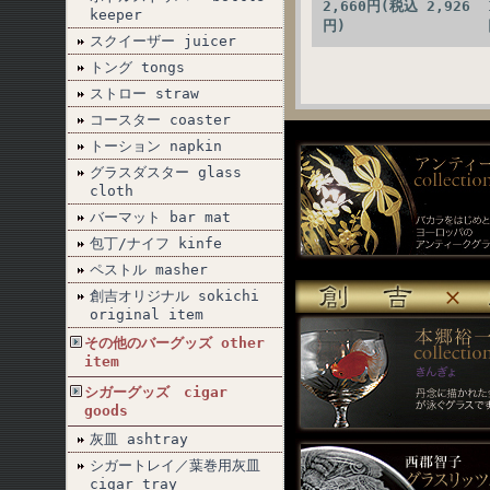
2,660円(税込 2,926
keeper
円)
スクイーザー juicer
トング tongs
ストロー straw
コースター coaster
トーション napkin
グラスダスター glass
cloth
バーマット bar mat
包丁/ナイフ kinfe
ペストル masher
創吉オリジナル sokichi
original item
その他のバーグッズ other
item
シガーグッズ cigar
goods
灰皿 ashtray
シガートレイ／葉巻用灰皿
cigar tray