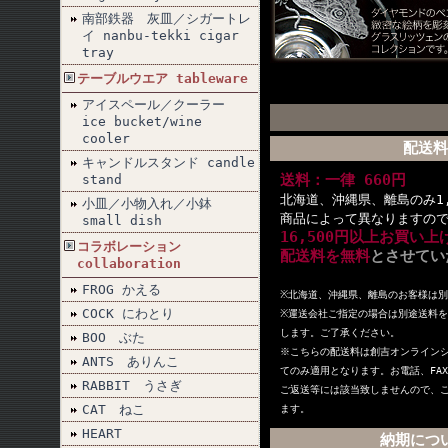
南部鉄器 灰皿／シガートレ
イ nanbu-tekki cigar
tray
テーブルウエア tableware
アイスペール／クーラー
ice bucket/wine
cooler
配送料
キャンドルスタンド candle
送料：一律 660円
stand
北海道、沖縄県、離島のみ1,
小皿／小物入れ／小鉢
商品によって異なりますの
small dish
16,500円以上お買い
コラボレーション
配送料を無料
とさせてい
collaboration
FROG かえる
※北海道、沖縄県、離島のお客様は
COCK にわとり
※
運送会社ご指定の場合は別途送料を
します。ご了承ください。
BOO ぶた
※こちらの配送料は創吉オンライン
ANTS ありんこ
てのみ適用となります。お電話、FA
RABBIT うさぎ
ご返送等には該当致しませんので、
CAT ねこ
ます。
HEART
納期につ