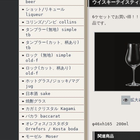
beer
ウイスキーテイスティ
ショット/リキュール
liqueur
6ケセットでお買い得！
コリンズ/ゾンビ collins
品です。
タンブラー(無地) simple
tb
タンブラー(カット、柄あり)
tb
ロック (無地) simple
old-f
ロック(カット、柄あり)
old-f
ホットグラス/ジョッキ/マグ
jug
日本酒 sake
拡大
焼酎グラス
カガミクリスタル Kagami
バカラ baccarat
オレフォス/コスタボタ
φ46xh165 200ml
Orrefors / Kosta boda
関連商品
モーゼル Moser