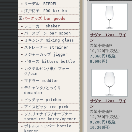
リーデル RIEDEL
江戸切子 EDO kiriko
バーグッズ bar goods
シェーカー shaker
バースプーン bar spoon
サヴァ 12oz ワイ
ミキシング mixing glass
ン
希望小売価格:
ストレーナー strainer
10,120円(税込)
メジャーカップ jigger
7,360円(税込
ビタース bitters bottle
8,096円)
カクテルピン/串/ フォー
ク/pin
マドラー muddler
デキャンタ/とっくり
decanter
ピッチャー pitcher
サヴァ 22oz ワイ
ン
アイスピック ice pick
希望小売価格:
ソムリエナイフ/オープナー
12,760円(税込)
sommelier knife/opener
9,280円(税込
ボトルストッパー bottle
10,208円)
keeper