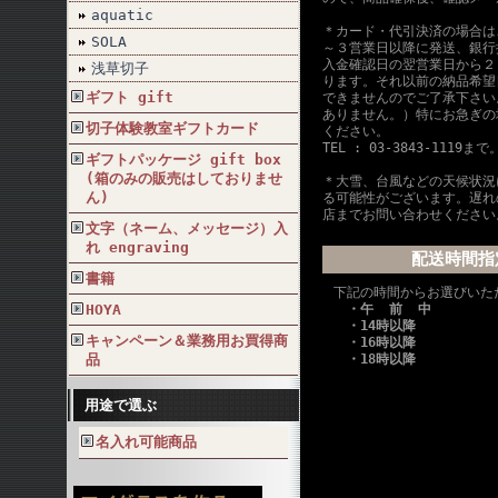
aquatic
＊カード・代引決済の場合は
SOLA
～３営業日以降に発送、銀行
入金確認日の翌営業日から２
浅草切子
ります。それ以前の納品希望
ギフト gift
できませんのでご了承下さい
ありません。）特にお急ぎの
切子体験教室ギフトカード
ください。
TEL : 03-3843-1119まで
ギフトパッケージ gift box
(箱のみの販売はしておりませ
＊大雪、台風などの天候状況
ん)
る可能性がございます。遅れ
店までお問い合わせください
文字（ネーム、メッセージ）入
れ engraving
配送時間指
書籍
下記の時間からお選びいた
HOYA
・午 前 中
・14時以降
キャンペーン＆業務用お買得商
・16時以降
品
・18時以降
用途で選ぶ
名入れ可能商品