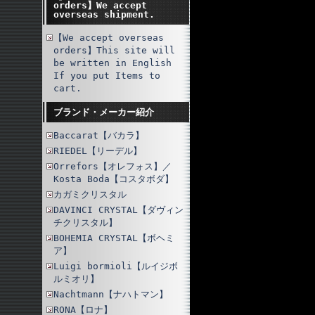
orders】We accept
overseas shipment.
【We accept overseas
orders】This site will
be written in English
If you put Items to
cart.
ブランド・メーカー紹介
Baccarat【バカラ】
RIEDEL【リーデル】
Orrefors【オレフォス】／
Kosta Boda【コスタボダ】
カガミクリスタル
DAVINCI CRYSTAL【ダヴィン
チクリスタル】
BOHEMIA CRYSTAL【ボヘミ
ア】
Luigi bormioli【ルイジボ
ルミオリ】
Nachtmann【ナハトマン】
RONA【ロナ】