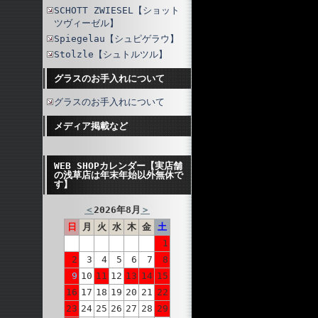
SCHOTT ZWIESEL【ショット
ツヴィーゼル】
Spiegelau【シュピゲラウ】
Stolzle【シュトルツル】
グラスのお手入れについて
グラスのお手入れについて
メディア掲載など
WEB SHOPカレンダー【実店舗
の浅草店は年末年始以外無休で
す】
＜
2026年8月
＞
日
月
火
水
木
金
土
1
2
3
4
5
6
7
8
9
10
11
12
13
14
15
16
17
18
19
20
21
22
23
24
25
26
27
28
29