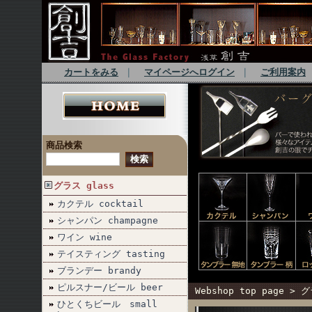
カートをみる
｜
マイページへログイン
｜
ご利用案内
商品検索
グラス glass
カクテル cocktail
シャンパン champagne
ワイン wine
テイスティング tasting
ブランデー brandy
ピルスナー/ビール beer
Webshop top page
>
グ
ひとくちビール small