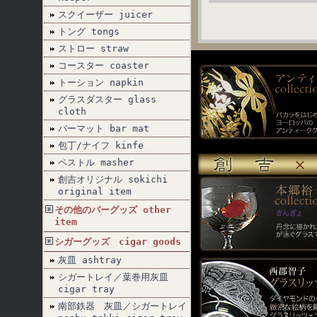
スクイーザー juicer
トング tongs
ストロー straw
コースター coaster
トーション napkin
グラスダスター glass
cloth
バーマット bar mat
包丁/ナイフ kinfe
ペストル masher
創吉オリジナル sokichi
original item
その他のバーグッズ other
item
シガーグッズ cigar goods
灰皿 ashtray
シガートレイ／葉巻用灰皿
cigar tray
南部鉄器 灰皿／シガートレイ