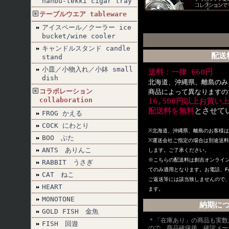
nanbu-tekki cigar tray
テーブルウエア tableware
アイスペール／クーラー ice
bucket/wine cooler
キャンドルスタンド candle
配送
stand
小皿／小物入れ／小鉢 small
送料：一律 660円
dish
北海道、沖縄県、離島のみ1
コラボレーション
商品によって異なりますの
collaboration
16,500円以上お買い
配送料を無料
とさせて
FROG かえる
COCK にわとり
※北海道、沖縄県、離島のお客様
BOO ぶた
※
運送会社ご指定の場合は別途送料
ANTS ありんこ
します。ご了承ください。
※こちらの配送料は創吉オンライ
RABBIT うさぎ
てのみ適用となります。お電話、F
CAT ねこ
ご返送等には該当致しませんので
HEART
ます。
MONOTONE
納期に
GOLD FISH 金魚
＊「在庫あり」の商品も実数
FISH 回遊
ので、商品確保後、確認メー