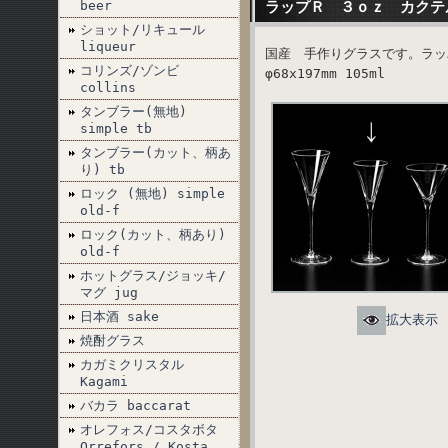
beer
ラップＲ ３ｏｚ カクテ
ショット/リキュール
liqueur
国産 手作りグラスです。ラッ
コリンズ/ゾンビ
φ68x197mm 105ml
collins
タンブラー(無地)
simple tb
タンブラー(カット、柄あ
り) tb
ロック (無地) simple
old-f
ロック(カット、柄あり)
old-f
ホットグラス/ジョッキ/
マグ jug
日本酒 sake
拡大表示
焼酎グラス
カガミクリスタル
Kagami
バカラ baccarat
オレフォス/コスタボタ
Orrefors / Kosta