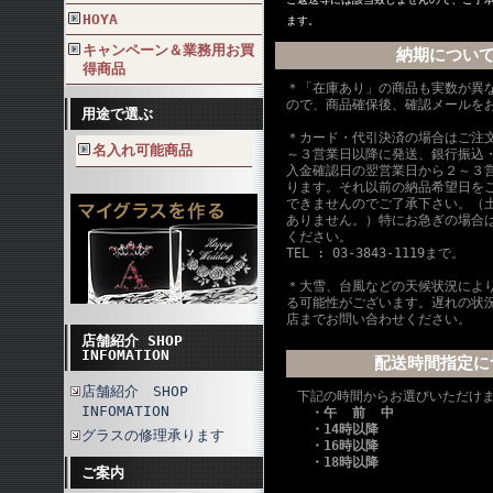
HOYA
ます。
キャンペーン＆業務用お買
納期につい
得商品
＊「在庫あり」の商品も実数が異
ので、商品確保後、確認メールを
用途で選ぶ
＊カード・代引決済の場合はご注
名入れ可能商品
～３営業日以降に発送、銀行振込
入金確認日の翌営業日から２～３
ります。それ以前の納品希望日を
できませんのでご了承下さい。（
ありません。）特にお急ぎの場合
ください。
TEL : 03-3843-1119まで。
＊大雪、台風などの天候状況によ
る可能性がございます。遅れの状
店までお問い合わせください。
店舗紹介 SHOP
INFOMATION
配送時間指定に
店舗紹介 SHOP
下記の時間からお選びいただけ
INFOMATION
・午 前 中
・14時以降
グラスの修理承ります
・16時以降
・18時以降
ご案内