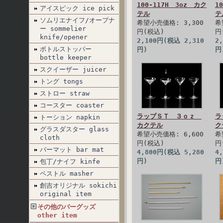
100-117H 3oz カク
1
アイスピック ice pick
テル
テ
ソムリエナイフ/オープナ
希望小売価格: 3,300
希
ー sommelier
円(税込)
円
knife/opener
2,100円(税込 2,310
2
ボトルストッパー
円)
円
bottle keeper
スクイーザー juicer
トング tongs
ストロー straw
コースター coaster
ラップＳＴ ３ｏｚ
ラ
トーション napkin
カクテル
ク
グラスダスター glass
希望小売価格: 6,600
希
cloth
円(税込)
円
バーマット bar mat
4,800円(税込 5,280
4
円)
円
包丁/ナイフ kinfe
ペストル masher
創吉オリジナル sokichi
original item
その他のバーグッズ
other item