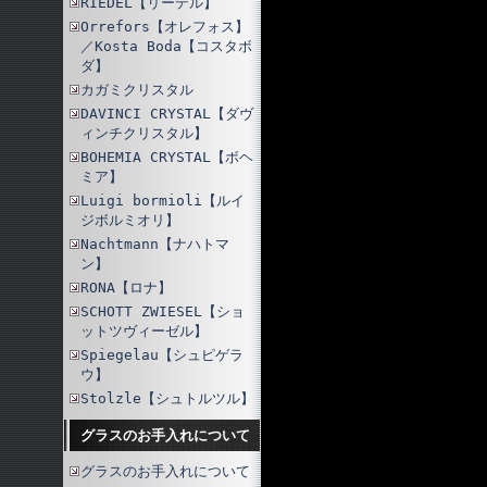
RIEDEL【リーデル】
Orrefors【オレフォス】
／Kosta Boda【コスタボ
ダ】
カガミクリスタル
DAVINCI CRYSTAL【ダヴ
ィンチクリスタル】
BOHEMIA CRYSTAL【ボヘ
ミア】
Luigi bormioli【ルイ
ジボルミオリ】
Nachtmann【ナハトマ
ン】
RONA【ロナ】
SCHOTT ZWIESEL【ショ
ットツヴィーゼル】
Spiegelau【シュピゲラ
ウ】
Stolzle【シュトルツル】
グラスのお手入れについて
グラスのお手入れについて