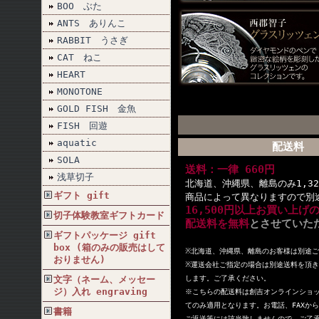
BOO ぶた
ANTS ありんこ
RABBIT うさぎ
CAT ねこ
HEART
MONOTONE
GOLD FISH 金魚
FISH 回遊
aquatic
配送料
SOLA
送料：一律 660円
浅草切子
北海道、沖縄県、離島のみ1,32
ギフト gift
商品によって異なりますので別
16,500円以上お買い上げ
切子体験教室ギフトカード
配送料を無料
とさせていた
ギフトパッケージ gift
box (箱のみの販売はして
※北海道、沖縄県、離島のお客様は別途
おりません)
※
運送会社ご指定の場合は別途送料を頂き
文字（ネーム、メッセー
します。ご了承ください。
ジ）入れ engraving
※こちらの配送料は創吉オンラインショ
てのみ適用となります。お電話、FAXか
書籍
ご返送等には該当致しませんので、ご了