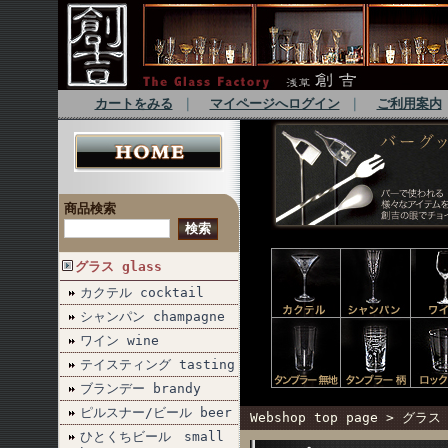
カートをみる
｜
マイページへログイン
｜
ご利用案内
商品検索
グラス glass
カクテル cocktail
シャンパン champagne
ワイン wine
テイスティング tasting
ブランデー brandy
ピルスナー/ビール beer
Webshop top page
>
グラス 
ひとくちビール small