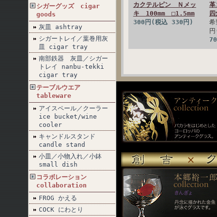
カクテルピン Ｎメッ
革
シガーグッズ cigar
キ 100mm □1.5mm
四
goods
300円(税込 330円)
希
灰皿 ashtray
円
シガートレイ／葉巻用灰
7
皿 cigar tray
南部鉄器 灰皿／シガー
トレイ nanbu-tekki
cigar tray
テーブルウエア
tableware
アイスペール／クーラー
ice bucket/wine
cooler
キャンドルスタンド
candle stand
小皿／小物入れ／小鉢
small dish
コラボレーション
collaboration
FROG かえる
COCK にわとり