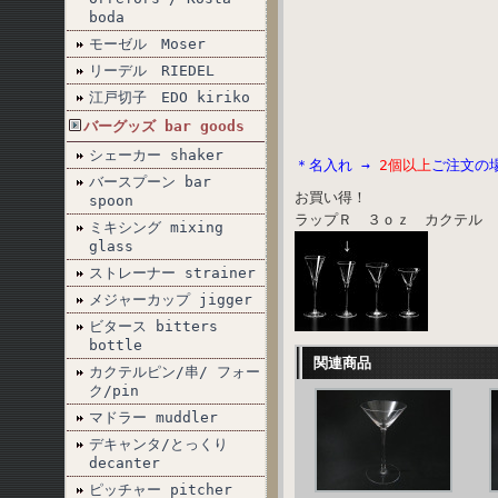
boda
モーゼル Moser
リーデル RIEDEL
江戸切子 EDO kiriko
バーグッズ bar goods
シェーカー shaker
＊名入れ →
2個以上
ご注文の
バースプーン bar
お買い得！
spoon
ラップＲ ３ｏｚ カクテル 
ミキシング mixing
glass
ストレーナー strainer
メジャーカップ jigger
ビタース bitters
bottle
関連商品
カクテルピン/串/ フォー
ク/pin
マドラー muddler
デキャンタ/とっくり
decanter
ピッチャー pitcher