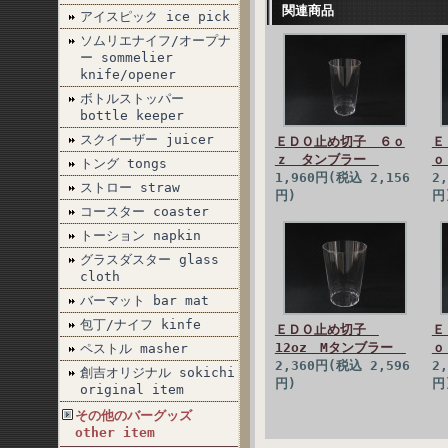
関連商品
アイスピック ice pick
ソムリエナイフ/オープナ
ー sommelier
knife/opener
ボトルストッパー
bottle keeper
スクイーザー juicer
ＥＤＯ止め切子 ６ｏ
Ｅ
ｚ タンブラー
ｏ
トング tongs
1,960円(税込 2,156
2
ストロー straw
円)
円
コースター coaster
トーション napkin
グラスダスター glass
cloth
バーマット bar mat
包丁/ナイフ kinfe
ＥＤＯ止め切子
Ｅ
12oz Mタンブラー
ｏ
ペストル masher
2,360円(税込 2,596
2
創吉オリジナル sokichi
円)
円
original item
その他のバーグッズ
other item