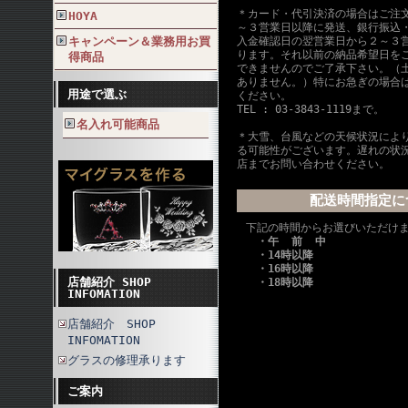
＊カード・代引決済の場合はご注
HOYA
～３営業日以降に発送、銀行振込
キャンペーン＆業務用お買
入金確認日の翌営業日から２～３
ります。それ以前の納品希望日を
得商品
できませんのでご了承下さい。（
ありません。）特にお急ぎの場合
用途で選ぶ
ください。
TEL : 03-3843-1119まで。
名入れ可能商品
＊大雪、台風などの天候状況によ
る可能性がございます。遅れの状
店までお問い合わせください。
配送時間指定に
下記の時間からお選びいただけ
・午 前 中
・14時以降
・16時以降
店舗紹介 SHOP
・18時以降
INFOMATION
店舗紹介 SHOP
INFOMATION
グラスの修理承ります
ご案内