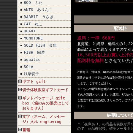
BOO ぶた
ANTS ありんこ
RABBIT うさぎ
CAT ねこ
配送料
HEART
送料：一律 660円
MONOTONE
北海道、沖縄県、離島のみ1,32
GOLD FISH 金魚
商品によって異なりますので別
FISH 回遊
16,500円以上お買い上げ
aquatic
配送料を無料
とさせていた
SOLA
※北海道、沖縄県、離島のお客様は別途
浅草切子
※
運送会社ご指定の場合は別途送料を頂き
ギフト gift
します。ご了承ください。
※こちらの配送料は創吉オンラインショ
切子体験教室ギフトカード
てのみ適用となります。お電話、FAXか
ギフトパッケージ gift
ご返送等には該当致しませんので、ご了
box (箱のみの販売はして
ます。
おりません)
納期につい
文字（ネーム、メッセー
ジ）入れ engraving
＊「在庫あり」の商品も実数が異
ので、商品確保後、確認メールを
書籍