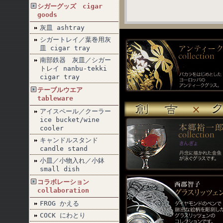
シガーグッズ cigar
goods
灰皿 ashtray
シガートレイ／葉巻用灰
皿 cigar tray
南部鉄器 灰皿／シガー
トレイ nanbu-tekki
cigar tray
テーブルウエア
tableware
アイスペール／クーラー
ice bucket/wine
cooler
キャンドルスタンド
candle stand
小皿／小物入れ／小鉢
small dish
コラボレーション
collaboration
FROG かえる
COCK にわとり