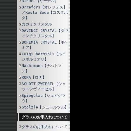
RIEDEL【リーデル】
Orrefors【オレフォス】
／Kosta Boda【コスタボ
ダ】
カガミクリスタル
DAVINCI CRYSTAL【ダヴ
ィンチクリスタル】
BOHEMIA CRYSTAL【ボヘ
ミア】
Luigi bormioli【ルイ
ジボルミオリ】
Nachtmann【ナハトマ
ン】
RONA【ロナ】
SCHOTT ZWIESEL【ショ
ットツヴィーゼル】
Spiegelau【シュピゲラ
ウ】
Stolzle【シュトルツル】
グラスのお手入れについて
グラスのお手入れについて