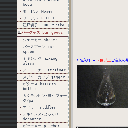
boda
モーゼル Moser
リーデル RIEDEL
江戸切子 EDO kiriko
バーグッズ bar goods
シェーカー shaker
バースプーン bar
spoon
ミキシング mixing
＊名入れ →
2個以上
ご注文の
glass
ストレーナー strainer
メジャーカップ jigger
ビタース bitters
bottle
カクテルピン/串/ フォー
ク/pin
マドラー muddler
デキャンタ/とっくり
decanter
ピッチャー pitcher