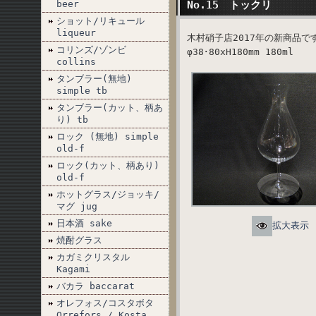
beer
No.15 トックリ
ショット/リキュール
liqueur
木村硝子店2017年の新商品
コリンズ/ゾンビ
φ38･80xH180mm 180ml
collins
タンブラー(無地)
simple tb
タンブラー(カット、柄あ
り) tb
ロック (無地) simple
old-f
ロック(カット、柄あり)
old-f
ホットグラス/ジョッキ/
マグ jug
日本酒 sake
拡大表示
焼酎グラス
カガミクリスタル
Kagami
バカラ baccarat
オレフォス/コスタボタ
Orrefors / Kosta