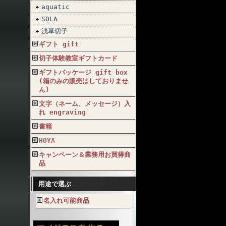
aquatic
SOLA
浅草切子
ギフト gift
切子体験教室ギフトカード
ギフトパッケージ gift box
(箱のみの販売はしておりませ
ん)
文字（ネーム、メッセージ）入
れ engraving
書籍
HOYA
キャンペーン＆業務用お買得商
品
用途で選ぶ
名入れ可能商品