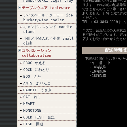
nanbu-tekki cigar tray
入金確認日の翌営業日から２
ります。それ以前の納品希望
テーブルウエア tableware
できませんのでご了承下さい
ありません。）特にお急ぎの
アイスペール／クーラー ice
ください。
bucket/wine cooler
TEL : 03-3843-1119まで
キャンドルスタンド candle
＊大雪、台風などの天候状況
stand
る可能性がございます。遅れ
小皿／小物入れ／小鉢 small
店までお問い合わせください
dish
配送時間指
コラボレーション
collaboration
下記の時間からお選びいた
FROG かえる
・午 前 中
・14時以降
COCK にわとり
・16時以降
・18時以降
BOO ぶた
ANTS ありんこ
RABBIT うさぎ
CAT ねこ
HEART
MONOTONE
GOLD FISH 金魚
FISH 回遊