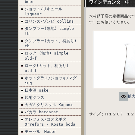
beer
ワインデカンタ 中
ショット/リキュール
liqueur
木村硝子店の定番商品です
コリンズ/ゾンビ collins
す）にお使いください。
タンブラー(無地) simple
tb
タンブラー(カット、柄あり)
tb
ロック (無地) simple
old-f
ロック(カット、柄あり)
old-f
ホットグラス/ジョッキ/マグ
jug
日本酒 sake
拡
焼酎グラス
カガミクリスタル Kagami
バカラ baccarat
サイズ；Ｈ１２０? １２
オレフォス/コスタボタ
Orrefors / Kosta boda
モーゼル Moser