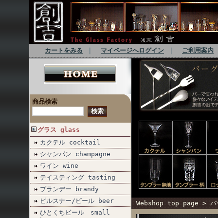
カートをみる
｜
マイページへログイン
｜
ご利用案内
商品検索
グラス glass
カクテル cocktail
シャンパン champagne
ワイン wine
テイスティング tasting
ブランデー brandy
ピルスナー/ビール beer
Webshop top page
>
バ
ひとくちビール small