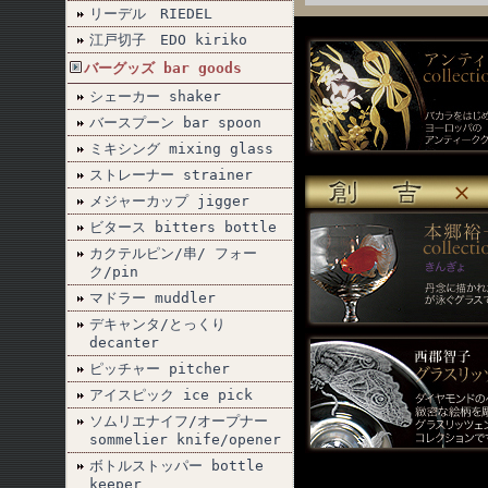
リーデル RIEDEL
江戸切子 EDO kiriko
バーグッズ bar goods
シェーカー shaker
バースプーン bar spoon
ミキシング mixing glass
ストレーナー strainer
メジャーカップ jigger
ビタース bitters bottle
カクテルピン/串/ フォー
ク/pin
マドラー muddler
デキャンタ/とっくり
decanter
ピッチャー pitcher
アイスピック ice pick
ソムリエナイフ/オープナー
sommelier knife/opener
ボトルストッパー bottle
keeper