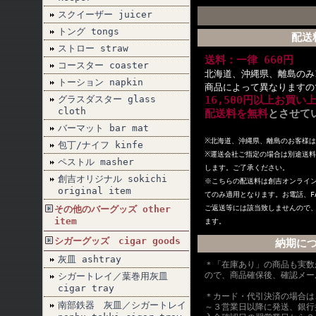
スクイーザー juicer
トング tongs
配送
ストロー straw
送料：一律 660円
コースター coaster
北海道、沖縄県、離島のみ1
トーション napkin
商品によって異なりますの
グラスダスター glass
16,500円以上お買い
cloth
配送料を無料
とさせて
バーマット bar mat
※北海道、沖縄県、離島のお客様
包丁/ナイフ kinfe
※
運送会社ご指定の場合は別途送料
ペストル masher
します。ご了承ください。
創吉オリジナル sokichi
※こちらの配送料は創吉オンライ
original item
てのみ適用となります。お電話、F
その他のバーグッズ other
ご返送等には該当致しませんので
item
ます。
シガーグッズ cigar goods
納期に
灰皿 ashtray
＊「在庫あり」の商品も実数
ので、商品確保後、確認メー
シガートレイ／葉巻用灰皿
cigar tray
＊カード・代引決済の場合は
南部鉄器 灰皿／シガートレイ
～３営業日以降に発送、銀行