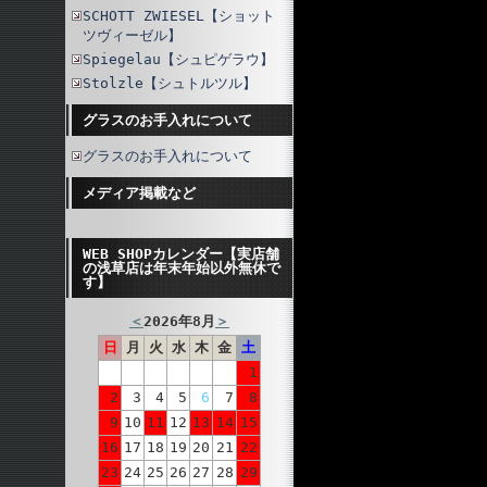
SCHOTT ZWIESEL【ショット
ツヴィーゼル】
Spiegelau【シュピゲラウ】
Stolzle【シュトルツル】
グラスのお手入れについて
グラスのお手入れについて
メディア掲載など
WEB SHOPカレンダー【実店舗
の浅草店は年末年始以外無休で
す】
＜
2026年8月
＞
日
月
火
水
木
金
土
1
2
3
4
5
6
7
8
9
10
11
12
13
14
15
16
17
18
19
20
21
22
23
24
25
26
27
28
29