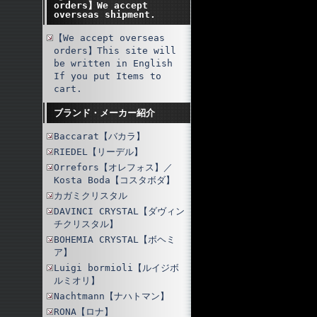
orders】We accept
overseas shipment.
【We accept overseas
orders】This site will
be written in English
If you put Items to
cart.
ブランド・メーカー紹介
Baccarat【バカラ】
RIEDEL【リーデル】
Orrefors【オレフォス】／
Kosta Boda【コスタボダ】
カガミクリスタル
DAVINCI CRYSTAL【ダヴィン
チクリスタル】
BOHEMIA CRYSTAL【ボヘミ
ア】
Luigi bormioli【ルイジボ
ルミオリ】
Nachtmann【ナハトマン】
RONA【ロナ】