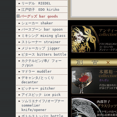
リーデル RIEDEL
江戸切子 EDO kiriko
バーグッズ bar goods
シェーカー shaker
バースプーン bar spoon
ミキシング mixing glass
ストレーナー strainer
メジャーカップ jigger
ビタース bitters bottle
カクテルピン/串/ フォー
ク/pin
マドラー muddler
デキャンタ/とっくり
decanter
ピッチャー pitcher
アイスピック ice pick
ソムリエナイフ/オープナー
sommelier
knife/opener
ボトルストッパー bottle