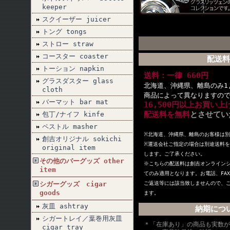
keeper
スクイーザー juicer
トング tongs
ストロー straw
コースター coaster
配送料
トーション napkin
送料：一律 660円
グラスダスター glass
北海道、沖縄県、離島のみ1,
cloth
商品によって異なりますの
バーマット bar mat
16,500円以上お買い
配送料を無料
とさせてい
包丁/ナイフ kinfe
ペストル masher
※北海道、沖縄県、離島のお客様は
創吉オリジナル sokichi
※
運送会社ご指定の場合は別途送料を
original item
します。ご了承ください。
その他のバーグッズ other
※こちらの配送料は創吉オンライン
item
てのみ適用となります。お電話、FA
シガーグッズ cigar
ご返送等には該当致しませんので、
goods
ます。
灰皿 ashtray
納期につ
シガートレイ／葉巻用灰皿
＊「在庫あり」の商品も実数が
cigar tray