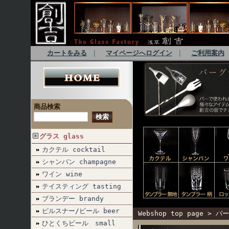
カートをみる
｜
マイページへログイン
｜
ご利用案内
商品検索
グラス glass
カクテル cocktail
シャンパン champagne
ワイン wine
テイスティング tasting
ブランデー brandy
ピルスナー/ビール beer
Webshop top page
>
バー
ひとくちビール small