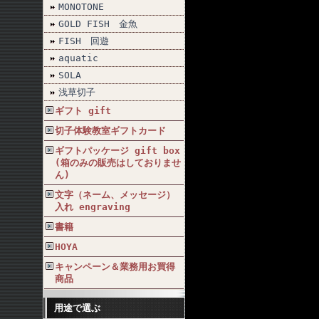
MONOTONE
GOLD FISH 金魚
FISH 回遊
aquatic
SOLA
浅草切子
ギフト gift
切子体験教室ギフトカード
ギフトパッケージ gift box
(箱のみの販売はしておりませ
ん)
文字（ネーム、メッセージ）
入れ engraving
書籍
HOYA
キャンペーン＆業務用お買得
商品
用途で選ぶ