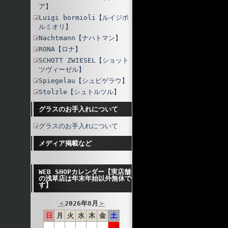
ア】
Luigi bormioli【ルイジボ
ルミオリ】
Nachtmann【ナハトマン】
RONA【ロナ】
SCHOTT ZWIESEL【ショット
ツヴィーゼル】
Spiegelau【シュピゲラウ】
Stolzle【シュトルツル】
グラスのお手入れについて
グラスのお手入れについて
メディア掲載など
WEB SHOPカレンダー【実店舗
の浅草店は年末年始以外無休で
す】
＜
2026年8月
＞
日
月
火
水
木
金
土
1