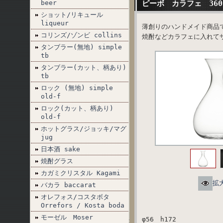
beer
ピーボ カラフェ 360
ショット/リキュール
liqueur
薄創りのハンドメイド商品
コリンズ/ゾンビ collins
焼酎などカラフェに入れて
タンブラー(無地) simple
tb
タンブラー(カット、柄あり)
tb
ロック (無地) simple
old-f
ロック(カット、柄あり)
old-f
ホットグラス/ジョッキ/マグ
jug
日本酒 sake
焼酎グラス
カガミクリスタル Kagami
拡
バカラ baccarat
オレフォス/コスタボタ
Orrefors / Kosta boda
モーゼル Moser
φ56 h172