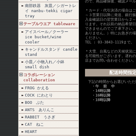
ので、商品確保後、確認メール
南部鉄器 灰皿／シガートレ
＊カード・代引決済の場合はご
イ nanbu-tekki cigar
～３営業日以降に発送、銀行振
tray
入金確認日の翌営業日から２～
テーブルウエア tableware
ります。それ以前の納品希望日
できませんのでご了承下さい。
アイスペール／クーラー
ありません。）特にお急ぎの場
ice bucket/wine
ください。
cooler
TEL : 03-3843-1119まで。
キャンドルスタンド candle
＊大雪、台風などの天候状況に
stand
る可能性がございます。遅れの
店までお問い合わせください。
小皿／小物入れ／小鉢
small dish
配送時間指
コラボレーション
collaboration
下記の時間からお選びいただ
・午 前 中
FROG かえる
・14時以降
COCK にわとり
・16時以降
・18時以降
BOO ぶた
ANTS ありんこ
RABBIT うさぎ
CAT ねこ
HEART