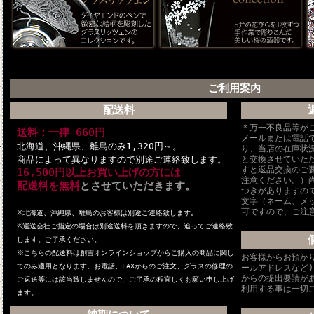
ご利用案内
配送料
＊万一不良品等が
送料：一律 660円
メールまたは電話
北海道、沖縄県、離島のみ1,320円～。
り、当店の在庫状
商品によって異なりますので別途ご連絡致します。
と交換させていた
すと返品交換のご
16,500円以上お買い上げの方には
注意ください。）
配送料を無料
とさせていただきます。
つきがありますの
文字（ネーム、メ
可ですので、ご注
※北海道、沖縄県、離島のお客様は別途ご連絡致します。
※
運送会社ご指定の場合は別途送料を頂きますので、追ってご連絡致
します。ご了承ください。
※こちらの配送料は創吉オンラインショップからご購入の商品に関し
お客様からお預か
てのみ適用となります。お電話、FAXからのご注文、グラスの修理の
ールアドレスなど
からの提出要請が
ご返送等には該当致しませんので、ご了承の程宜しくお願い申し上げ
利用する事は一切
ます。