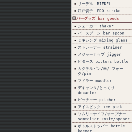
リーデル RIEDEL
江戸切子 EDO kiriko
バーグッズ bar goods
シェーカー shaker
バースプーン bar spoon
ミキシング mixing glass
ストレーナー strainer
メジャーカップ jigger
ビタース bitters bottle
カクテルピン/串/ フォー
ク/pin
マドラー muddler
デキャンタ/とっくり
decanter
ピッチャー pitcher
アイスピック ice pick
ソムリエナイフ/オープナー
sommelier knife/opener
ボトルストッパー bottle
keeper