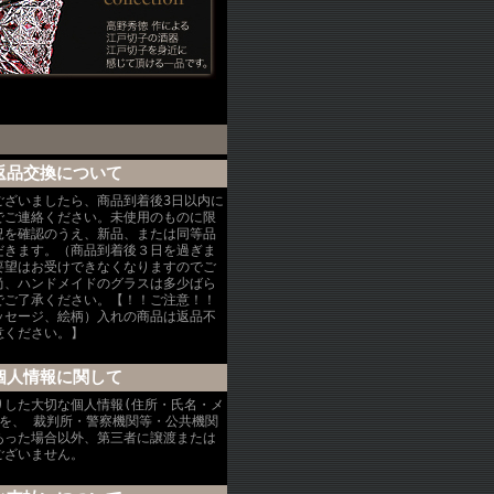
返品交換について
ございましたら、商品到着後3日以内に
でご連絡ください。未使用のものに限
況を確認のうえ、新品、または同等品
だきます。（商品到着後３日を過ぎま
要望はお受けできなくなりますのでご
尚、ハンドメイドのグラスは多少ばら
でご了承ください。【！！ご注意！！
ッセージ、絵柄）入れの商品は返品不
意ください。】
個人情報に関して
りした大切な個人情報(住所・氏名・メ
)を、 裁判所・警察機関等・公共機関
あった場合以外、第三者に譲渡または
ございません。