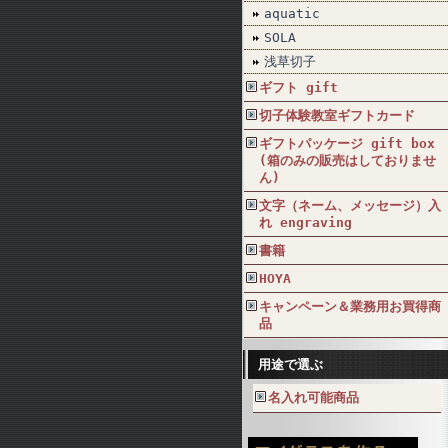
aquatic
SOLA
浅草切子
ギフト gift
切子体験教室ギフトカード
ギフトパッケージ gift box
(箱のみの販売はしておりませ
ん)
文字（ネーム、メッセージ）入
れ engraving
書籍
HOYA
キャンペーン＆業務用お買得商
品
用途で選ぶ
名入れ可能商品