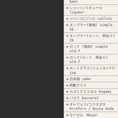
beer
ショット/リキュール
liqueur
コリンズ/ゾンビ collins
タンブラー(無地) simple
tb
タンブラー(カット、柄あり)
tb
ロック (無地) simple
old-f
ロック(カット、柄あり)
old-f
ホットグラス/ジョッキ/マグ
jug
日本酒 sake
焼酎グラス
カガミクリスタル Kagami
バカラ baccarat
オレフォス/コスタボタ
Orrefors / Kosta boda
モーゼル Moser