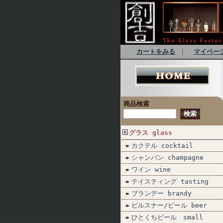
カートをみる
｜
マイペー
商品検索
グラス glass
カクテル cocktail
シャンパン champagne
ワイン wine
テイスティング tasting
ブランデー brandy
ピルスナー/ビール beer
ひとくちビール small