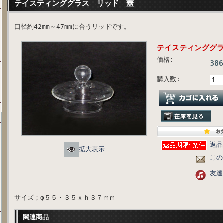
テイスティンググラス リッド 蓋
口径約42mm～47mmに合うリッドです。
テイスティンググ
価格:
38
購入数:
返品
拡大表示
この
友達
サイズ；φ５５・３５ｘｈ３７ｍｍ
関連商品