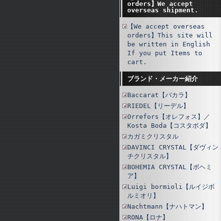
orders】We accept
overseas shipment.
【We accept overseas
orders】This site will
be written in English
If you put Items to
cart.
ブランド・メーカー紹介
Baccarat【バカラ】
RIEDEL【リーデル】
Orrefors【オレフォス】／
Kosta Boda【コスタボダ】
カガミクリスタル
DAVINCI CRYSTAL【ダヴィン
チクリスタル】
BOHEMIA CRYSTAL【ボヘミ
ア】
Luigi bormioli【ルイジボ
ルミオリ】
Nachtmann【ナハトマン】
RONA【ロナ】