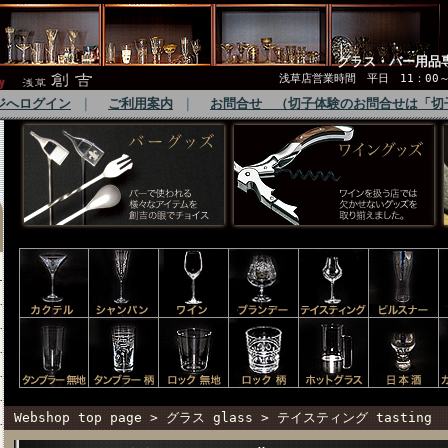
グラス・バー用品
浅草店営業時間 平日 11：00～1
ジへログイン
｜
ご利用案内
｜
お問合せ （切子体験のお問合せは「切
Webshop top page
>
グラス glass
>
テイスティング tasting