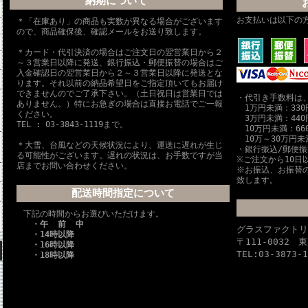
納期について
お支払いは以下の
＊「在庫あり」の商品も実数が異なる場合がございます
ので、商品確保後、確認メールをお送り致します。
＊カード・代引決済の場合はご注文日の翌営業日から２
～３営業日以降に発送、銀行振込・郵便振替の場合はご
入金確認日の翌営業日から２～３営業日以降に発送とな
ります。それ以前の納品希望日をご指定頂いてもお届け
できませんのでご了承下さい。（土日祝日は営業日では
・代引き手数料は
ありません。）特にお急ぎの場合は直接お電話でご一報
1万円未満：330
ください。
3万円未満：440
TEL : 03-3843-1119まで。
10万円未満：66
10万～30万円未
＊大雪、台風などの天候状況により、運送に遅れが生じ
・銀行振込/郵便
る可能性がございます。遅れの状況は、お手数ですが当
※ご注文から10日
店までお問い合わせください。
※お振込、お振替
致します。
配送時間指定について
下記の時間からお選びいただけます。
・午 前 中
グラスファクト
・14時以降
〒111-0032
・16時以降
TEL:03-3873-1
・18時以降