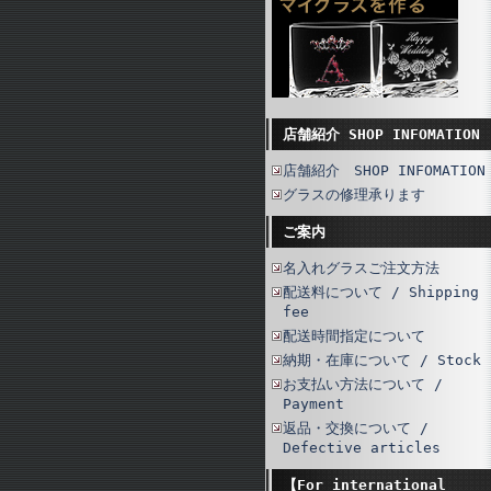
店舗紹介 SHOP INFOMATION
店舗紹介 SHOP INFOMATION
グラスの修理承ります
ご案内
名入れグラスご注文方法
配送料について / Shipping
fee
配送時間指定について
納期・在庫について / Stock
お支払い方法について /
Payment
返品・交換について /
Defective articles
【For international