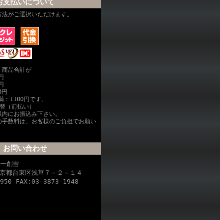
お支払いについて
方法がご選択いただけます。
、商品合計が
円
円
0円
満：1100円です。
振替（前払い）
以内にお振込み下さい。
の手数料は、お客様のご負担でお願い
お問い合わせ
リー創吉
 東京都台東区浅草７－２－１４
950 FAX:03-3873-1948