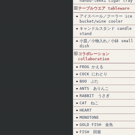
nanbu-tekki cigar tray
テーブルウエア tableware
アイスペール／クーラー ice
bucket/wine cooler
キャンドルスタンド candle
stand
小皿／小物入れ／小鉢 small
dish
コラボレーション
collaboration
FROG かえる
COCK にわとり
BOO ぶた
ANTS ありんこ
RABBIT うさぎ
CAT ねこ
HEART
MONOTONE
GOLD FISH 金魚
FISH 回遊