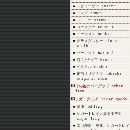
スクイーザー juicer
トング tongs
ストロー straw
コースター coaster
トーション napkin
グラスダスター glass
cloth
バーマット bar mat
包丁/ナイフ kinfe
ペストル masher
創吉オリジナル sokichi
original item
その他のバーグッズ other
item
シガーグッズ cigar goods
灰皿 ashtray
シガートレイ／葉巻用灰皿
cigar tray
南部鉄器 灰皿／シガートレイ