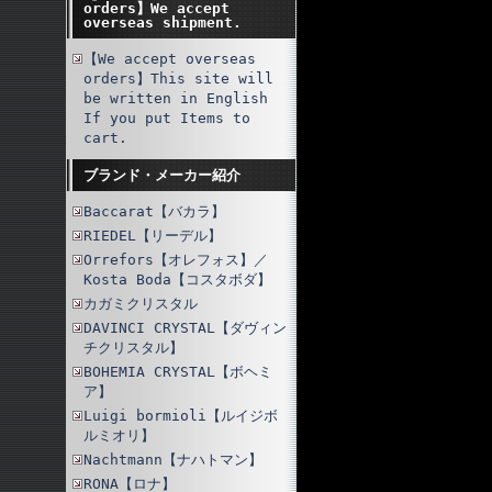
orders】We accept
overseas shipment.
【We accept overseas
orders】This site will
be written in English
If you put Items to
cart.
ブランド・メーカー紹介
Baccarat【バカラ】
RIEDEL【リーデル】
Orrefors【オレフォス】／
Kosta Boda【コスタボダ】
カガミクリスタル
DAVINCI CRYSTAL【ダヴィン
チクリスタル】
BOHEMIA CRYSTAL【ボヘミ
ア】
Luigi bormioli【ルイジボ
ルミオリ】
Nachtmann【ナハトマン】
RONA【ロナ】