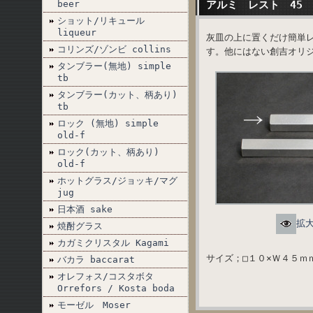
beer
アルミ レスト 45
ショット/リキュール
liqueur
灰皿の上に置くだけ簡単
コリンズ/ゾンビ collins
す。他にはない創吉オリ
タンブラー(無地) simple
tb
タンブラー(カット、柄あり)
tb
ロック (無地) simple
old-f
ロック(カット、柄あり)
old-f
ホットグラス/ジョッキ/マグ
jug
日本酒 sake
拡
焼酎グラス
カガミクリスタル Kagami
サイズ；□１０×Ｗ４５ｍ
バカラ baccarat
オレフォス/コスタボタ
Orrefors / Kosta boda
モーゼル Moser