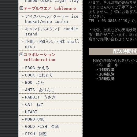
nanbu-tekki cigar tray
ります。それ以前の納品希望
できませんのでご了承下さい
テーブルウエア tableware
ありません。）特にお急ぎの
アイスペール／クーラー ice
ください。
TEL : 03-3843-1119まで
bucket/wine cooler
キャンドルスタンド candle
＊大雪、台風などの天候状況
stand
る可能性がございます。遅れ
店までお問い合わせください
小皿／小物入れ／小鉢 small
dish
配送時間指
コラボレーション
collaboration
下記の時間からお選びいた
・午 前 中
FROG かえる
・14時以降
・16時以降
COCK にわとり
・18時以降
BOO ぶた
ANTS ありんこ
RABBIT うさぎ
CAT ねこ
HEART
MONOTONE
GOLD FISH 金魚
FISH 回遊