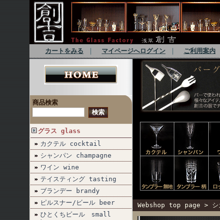
カートをみる
｜
マイページへログイン
｜
ご利用案内
商品検索
グラス glass
カクテル cocktail
シャンパン champagne
ワイン wine
テイスティング tasting
ブランデー brandy
ピルスナー/ビール beer
Webshop top page
>
シ
ひとくちビール small