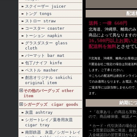
スクイーザー juicer
配送
トング tongs
ストロー straw
送料：一律 660円
コースター coaster
北海道、沖縄県、離島のみ1
商品によって異なりますの
トーション napkin
16,500円以上お買い
グラスダスター glass
配送料を無料
とさせて
cloth
バーマット bar mat
※北海道、沖縄県、離島のお客様
包丁/ナイフ kinfe
※
運送会社ご指定の場合は別途送料
ペストル masher
します。ご了承ください。
※こちらの配送料は創吉オンライ
創吉オリジナル sokichi
てのみ適用となります。お電話、F
original item
ご返送等には該当致しませんので
その他のバーグッズ other
ます。
item
納期に
シガーグッズ cigar goods
＊「在庫あり」の商品も実数
灰皿 ashtray
ので、商品確保後、確認メー
シガートレイ／葉巻用灰皿
cigar tray
＊カード・代引決済の場合は
～３営業日以降に発送、銀行
南部鉄器 灰皿／シガートレイ
入金確認日の翌営業日から２