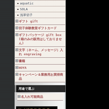
aquatic
SOLA
浅草切子
ギフト gift
切子体験教室ギフトカード
ギフトパッケージ gift box
(箱のみの販売はしておりませ
ん)
文字（ネーム、メッセージ）入
れ engraving
書籍
HOYA
キャンペーン＆業務用お買得商
品
用途で選ぶ
名入れ可能商品