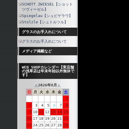
SCHOTT ZWIESEL【ショット
ツヴィーゼル】
Spiegelau【シュピゲラウ】
Stolzle【シュトルツル】
グラスのお手入れについて
グラスのお手入れについて
メディア掲載など
WEB SHOPカレンダー【実店舗
の浅草店は年末年始以外無休で
す】
＜
2026年8月
＞
日
月
火
水
木
金
土
1
2
3
4
5
6
7
8
9
10
11
12
13
14
15
16
17
18
19
20
21
22
23
24
25
26
27
28
29