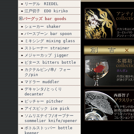
リーデル RIEDEL
江戸切子 EDO kiriko
バーグッズ bar goods
シェーカー shaker
バースプーン bar spoon
ミキシング mixing glass
ストレーナー strainer
メジャーカップ jigger
ビタース bitters bottle
カクテルピン/串/ フォー
ク/pin
マドラー muddler
デキャンタ/とっくり
decanter
ピッチャー pitcher
アイスピック ice pick
ソムリエナイフ/オープナー
sommelier knife/opener
ボトルストッパー bottle
keeper