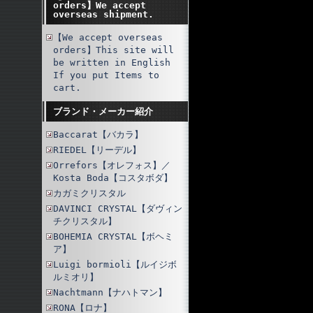
orders】We accept
overseas shipment.
【We accept overseas
orders】This site will
be written in English
If you put Items to
cart.
ブランド・メーカー紹介
Baccarat【バカラ】
RIEDEL【リーデル】
Orrefors【オレフォス】／
Kosta Boda【コスタボダ】
カガミクリスタル
DAVINCI CRYSTAL【ダヴィン
チクリスタル】
BOHEMIA CRYSTAL【ボヘミ
ア】
Luigi bormioli【ルイジボ
ルミオリ】
Nachtmann【ナハトマン】
RONA【ロナ】