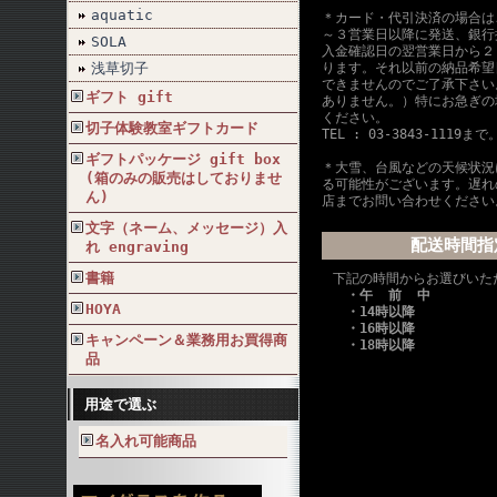
aquatic
＊カード・代引決済の場合は
～３営業日以降に発送、銀行
SOLA
入金確認日の翌営業日から２
浅草切子
ります。それ以前の納品希望
できませんのでご了承下さい
ギフト gift
ありません。）特にお急ぎの
ください。
切子体験教室ギフトカード
TEL : 03-3843-1119まで
ギフトパッケージ gift box
＊大雪、台風などの天候状況
(箱のみの販売はしておりませ
る可能性がございます。遅れ
ん)
店までお問い合わせください
文字（ネーム、メッセージ）入
配送時間指
れ engraving
書籍
下記の時間からお選びいた
・午 前 中
HOYA
・14時以降
・16時以降
キャンペーン＆業務用お買得商
・18時以降
品
用途で選ぶ
名入れ可能商品