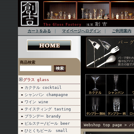
カートをみる
｜
マイページへログイン
｜
ご利用案内
商品検索
グラス glass
カクテル cocktail
シャンパン champagne
ワイン wine
テイスティング tasting
ブランデー brandy
ピルスナー/ビール beer
Webshop top page
>
バ
ひとくちビール small