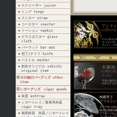
スクイーザー juicer
トング tongs
ストロー straw
コースター coaster
トーション napkin
グラスダスター glass
cloth
バーマット bar mat
包丁/ナイフ kinfe
ペストル masher
創吉オリジナル sokichi
original item
その他のバーグッズ other
item
シガーグッズ cigar goods
灰皿 ashtray
シガートレイ／葉巻用灰皿
cigar tray
南部鉄器 灰皿／シガートレイ