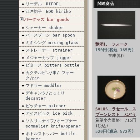
関連商品
リーデル RIEDEL
江戸切子 EDO kiriko
バーグッズ bar goods
シェーカー shaker
バースプーン bar spoon
ミキシング mixing glass
艶消し フォーク
150円(税込 165円)
ストレーナー strainer
在庫切れ
メジャーカップ jigger
ビタース bitters bottle
カクテルピン/串/ フォー
ク/pin
マドラー muddler
デキャンタ/とっくり
decanter
ピッチャー pitcher
SALUS ラセール ス
アイスピック ice pick
プーンレスト ぶどう
希望小売価格: 715円
ソムリエナイフ/オープナー
(税込)
sommelier knife/opener
520円(税込 572円)
ボトルストッパー bottle
keeper