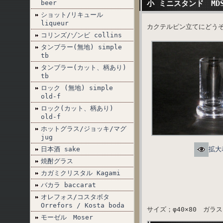
beer
小 ミニスタンド MD
ショット/リキュール
liqueur
カクテルピン立てにどう
コリンズ/ゾンビ collins
タンブラー(無地) simple
tb
タンブラー(カット、柄あり)
tb
ロック (無地) simple
old-f
ロック(カット、柄あり)
old-f
ホットグラス/ジョッキ/マグ
jug
日本酒 sake
拡大
焼酎グラス
カガミクリスタル Kagami
バカラ baccarat
オレフォス/コスタボタ
Orrefors / Kosta boda
サイズ；φ40×80 ガラス
モーゼル Moser