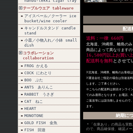
nanbu-tekki cigar tray
テーブルウエア tableware
アイスペール／クーラー ice
bucket/wine cooler
キャンドルスタンド candle
配送
stand
送料：一律 660円
小皿／小物入れ／小鉢 small
北海道、沖縄県、離島のみ1
dish
商品によって異なりますの
コラボレーション
16,500円以上お買い
collaboration
配送料を無料
とさせて
FROG かえる
COCK にわとり
※北海道、沖縄県、離島のお客様
※
運送会社ご指定の場合は別途送料
BOO ぶた
します。ご了承ください。
ANTS ありんこ
※こちらの配送料は創吉オンライ
RABBIT うさぎ
てのみ適用となります。お電話、F
ご返送等には該当致しませんので
CAT ねこ
ます。
HEART
納期に
MONOTONE
GOLD FISH 金魚
＊「在庫あり」の商品も実数
ので、商品確保後、確認メー
FISH 回遊