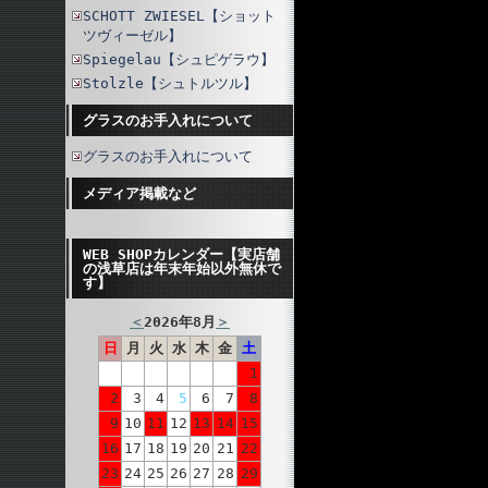
SCHOTT ZWIESEL【ショット
ツヴィーゼル】
Spiegelau【シュピゲラウ】
Stolzle【シュトルツル】
グラスのお手入れについて
グラスのお手入れについて
メディア掲載など
WEB SHOPカレンダー【実店舗
の浅草店は年末年始以外無休で
す】
＜
2026年8月
＞
日
月
火
水
木
金
土
1
2
3
4
5
6
7
8
9
10
11
12
13
14
15
16
17
18
19
20
21
22
23
24
25
26
27
28
29