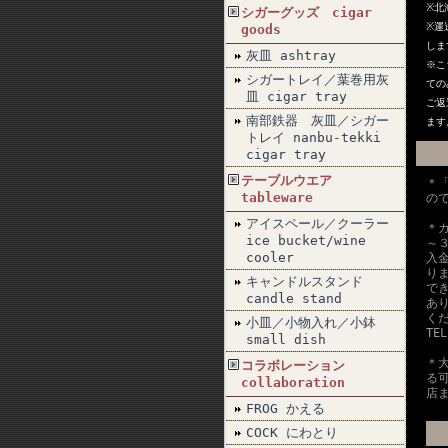
※北
シガーグッズ cigar
※
運
goods
しま
灰皿 ashtray
※こ
シガートレイ／葉巻用灰
ての
皿 cigar tray
ご返
南部鉄器 灰皿／シガー
ます
トレイ nanbu-tekki
cigar tray
テーブルウエア
＊
tableware
の
アイスペール／クーラー
＊
ice bucket/wine
～
cooler
入
り
キャンドルスタンド
で
candle stand
あ
く
小皿／小物入れ／小鉢
TE
small dish
＊
コラボレーション
る
collaboration
店
FROG かえる
COCK にわとり