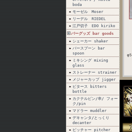
boda
モーゼル Moser
リーデル RIEDEL
江戸切子 EDO kiriko
バーグッズ bar goods
シェーカー shaker
バースプーン bar
spoon
φ5
ミキシング mixing
glass
ストレーナー strainer
メジャーカップ jigger
ビタース bitters
bottle
カクテルピン/串/ フォー
ク/pin
マドラー muddler
デキャンタ/とっくり
decanter
ピッチャー pitcher