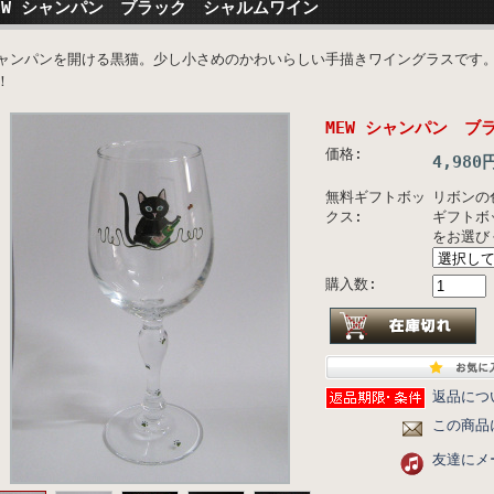
EW シャンパン ブラック シャルムワイン
ャンパンを開ける黒猫。少し小さめのかわいらしい手描きワイングラスです
！
MEW シャンパン ブ
価格:
4,980
無料ギフトボッ
リボンの
クス:
ギフトボ
をお選び
購入数:
返品につ
この商品
友達にメ