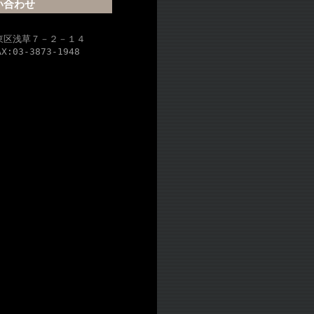
い合わせ
吉
台東区浅草７－２－１４
AX:03-3873-1948