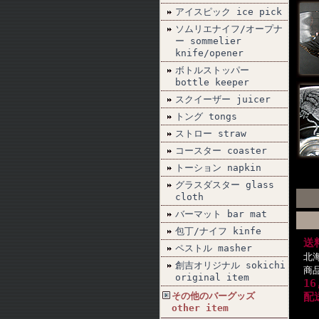
アイスピック ice pick
ソムリエナイフ/オープナ
ー sommelier
knife/opener
ボトルストッパー
bottle keeper
スクイーザー juicer
トング tongs
ストロー straw
コースター coaster
トーション napkin
グラスダスター glass
cloth
バーマット bar mat
包丁/ナイフ kinfe
送
ペストル masher
北
創吉オリジナル sokichi
商
original item
1
その他のバーグッズ
配
other item