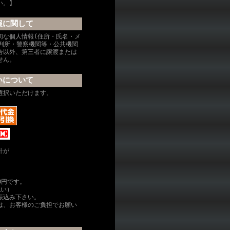
い。】
報に関して
切な個人情報(住所・氏名・メ
裁判所・警察機関等・公共機関
合以外、第三者に譲渡または
せん。
いについて
選択いただけます。
計が
0円です。
払い）
振込み下さい。
は、お客様のご負担でお願い