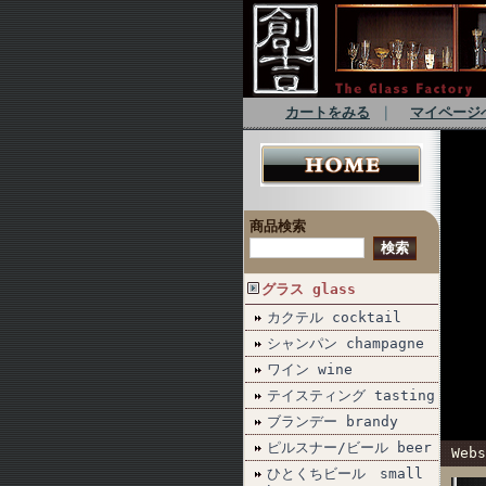
カートをみる
｜
マイページ
商品検索
グラス glass
カクテル cocktail
シャンパン champagne
ワイン wine
テイスティング tasting
ブランデー brandy
ピルスナー/ビール beer
Webs
ひとくちビール small