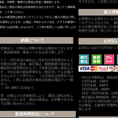
可ですので、ご注意くださ
海道、沖縄県、離島のお客様は別途ご連絡致します。
送会社ご指定の場合は別途送料を頂きますので、追ってご連絡致
個人情
す。ご了承ください。
ちらの配送料は創吉オンラインショップからご購入の商品に関し
お客様からお預かりした大
み適用となります。お電話、FAXからのご注文、グラスの修理の
ールアドレスなど)を、 
からの提出要請があった場
送等には該当致しませんので、ご了承の程宜しくお願い申し上げ
利用する事は一切ございま
。
納期について
お支払
お支払いは以下の方法がご
「在庫あり」の商品も実数が異なる場合がございます
で、商品確保後、確認メールをお送り致します。
カード・代引決済の場合はご注文日の翌営業日から２
３営業日以降に発送、銀行振込・郵便振替の場合はご
金確認日の翌営業日から２～３営業日以降に発送とな
ます。それ以前の納品希望日をご指定頂いてもお届け
きませんのでご了承下さい。（土日祝日は営業日では
・代引き手数料は、商品合
りません。）特にお急ぎの場合は直接お電話でご一報
1万円未満：330円
ださい。
3万円未満：440円
L : 03-3843-1119まで。
10万円未満：660円
10万～30万円未満：110
大雪、台風などの天候状況により、運送に遅れが生じ
・銀行振込/郵便振替（前
可能性がございます。遅れの状況は、お手数ですが当
※ご注文から10日以内にお
までお問い合わせください。
※お振込、お振替の手数料
致します。
配送時間指定について