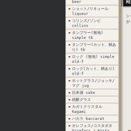
beer
M
ショット/リキュール
liqueur
シ
コリンズ/ゾンビ
が
collins
タンブラー(無地)
simple tb
タンブラー(カット、柄あ
り) tb
ロック (無地) simple
old-f
ロック(カット、柄あり)
old-f
ホットグラス/ジョッキ/
マグ jug
日本酒 sake
焼酎グラス
カガミクリスタル
Kagami
バカラ baccarat
オレフォス/コスタボタ
Orrefors / Kosta