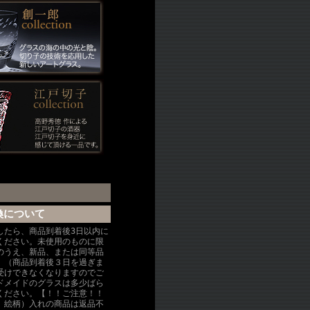
換について
したら、商品到着後3日以内に
ください。未使用のものに限
のうえ、新品、または同等品
。（商品到着後３日を過ぎま
受けできなくなりますのでご
ドメイドのグラスは多少ばら
ください。【！！ご注意！！
、絵柄）入れの商品は返品不