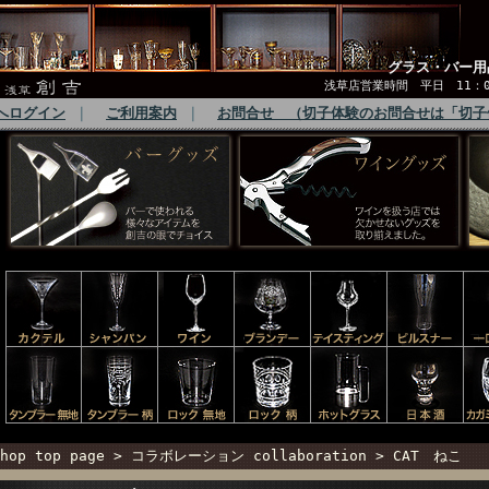
グラス・バー用
浅草店営業時間 平日 11：00
へログイン
｜
ご利用案内
｜
お問合せ （切子体験のお問合せは「切子
hop top page
>
コラボレーション collaboration
>
CAT ねこ