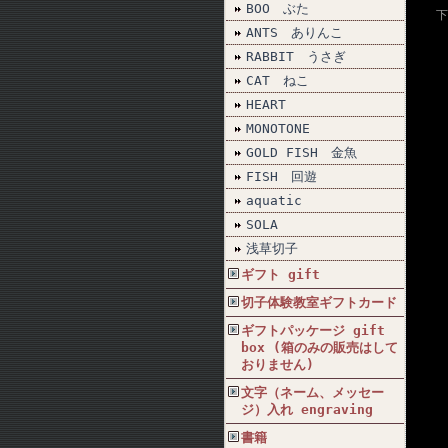
BOO ぶた
下
ANTS ありんこ
RABBIT うさぎ
CAT ねこ
HEART
MONOTONE
GOLD FISH 金魚
FISH 回遊
aquatic
SOLA
浅草切子
ギフト gift
切子体験教室ギフトカード
ギフトパッケージ gift
box (箱のみの販売はして
おりません)
文字（ネーム、メッセー
ジ）入れ engraving
書籍