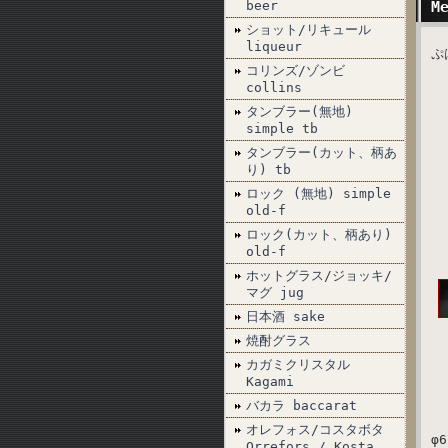
beer
M
ショット/リキュール
liqueur
ぷ
コリンズ/ゾンビ
collins
タンブラー(無地)
simple tb
タンブラー(カット、柄あ
り) tb
ロック (無地) simple
old-f
ロック(カット、柄あり)
old-f
ホットグラス/ジョッキ/
マグ jug
日本酒 sake
焼酎グラス
カガミクリスタル
Kagami
バカラ baccarat
オレフォス/コスタボタ
φ6
Orrefors / Kosta