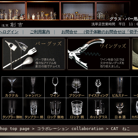
グラス・バー用
浅草店営業時間 平日 11：00
へログイン
｜
ご利用案内
｜
お問合せ （切子体験のお問合せは「切子
hop top page
>
コラボレーション collaboration
>
CAT ねこ