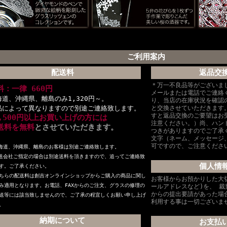
ご利用案内
配送料
返品交
＊万一不良品等がございま
料：一律 660円
メールまたは電話でご連絡
海道、沖縄県、離島のみ1,320円～。
り、当店の在庫状況を確認
品によって異なりますので別途ご連絡致します。
と交換させていただきます
すと返品交換のご要望はお
6,500円以上お買い上げの方には
注意ください。）尚、ハン
送料を無料
とさせていただきます。
つきがありますのでご了承
文字（ネーム、メッセージ
可ですので、ご注意くださ
海道、沖縄県、離島のお客様は別途ご連絡致します。
送会社ご指定の場合は別途送料を頂きますので、追ってご連絡致
個人情
す。ご了承ください。
ちらの配送料は創吉オンラインショップからご購入の商品に関し
お客様からお預かりした大
み適用となります。お電話、FAXからのご注文、グラスの修理の
ールアドレスなど)を、 
からの提出要請があった場
送等には該当致しませんので、ご了承の程宜しくお願い申し上げ
利用する事は一切ございま
。
納期について
お支払