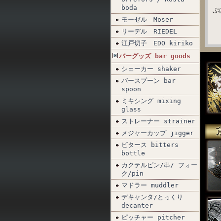
boda
ぷ
モーゼル Moser
リーデル RIEDEL
江戸切子 EDO kiriko
バーグッズ bar goods
シェーカー shaker
バースプーン bar
spoon
ミキシング mixing
glass
ストレーナー strainer
メジャーカップ jigger
ビタース bitters
bottle
カクテルピン/串/ フォー
ク/pin
マドラー muddler
デキャンタ/とっくり
decanter
ピッチャー pitcher