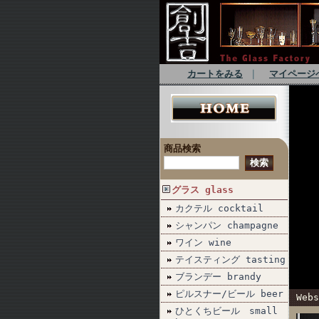
カートをみる
｜
マイページ
商品検索
グラス glass
カクテル cocktail
シャンパン champagne
ワイン wine
テイスティング tasting
ブランデー brandy
ピルスナー/ビール beer
Webs
ひとくちビール small