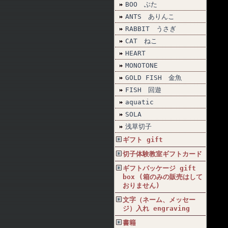
BOO ぶた
ANTS ありんこ
RABBIT うさぎ
CAT ねこ
HEART
MONOTONE
GOLD FISH 金魚
FISH 回遊
aquatic
SOLA
浅草切子
ギフト gift
切子体験教室ギフトカード
ギフトパッケージ gift
box (箱のみの販売はして
おりません)
文字（ネーム、メッセー
ジ）入れ engraving
書籍