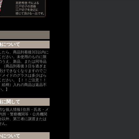
換について
したら、商品到着後3日以内に
ください。未使用のものに限
のうえ、新品、または同等品
。（商品到着後３日を過ぎま
受けできなくなりますのでご
ドメイドのグラスは多少ばら
ください。【！！ご注意！！
、絵柄）入れの商品は返品不
い。】
報に関して
切な個人情報(住所・氏名・メ
裁判所・警察機関等・公共機関
合以外、第三者に譲渡または
せん。
いについて