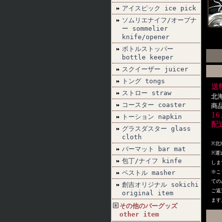
アイスピック ice pick
ソムリエナイフ/オープナ
ー sommelier
knife/opener
ボトルストッパー
bottle keeper
スクイーザー juicer
トング tongs
送
ストロー straw
北
コースター coaster
商
1
トーション napkin
配
グラスダスター glass
cloth
※北
バーマット bar mat
※
運
包丁/ナイフ kinfe
しま
ペストル masher
※こ
ての
創吉オリジナル sokichi
ご返
original item
ます
その他のバーグッズ
other item