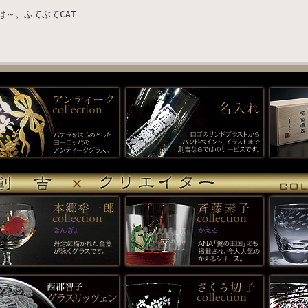
は～。ふてぶてCAT