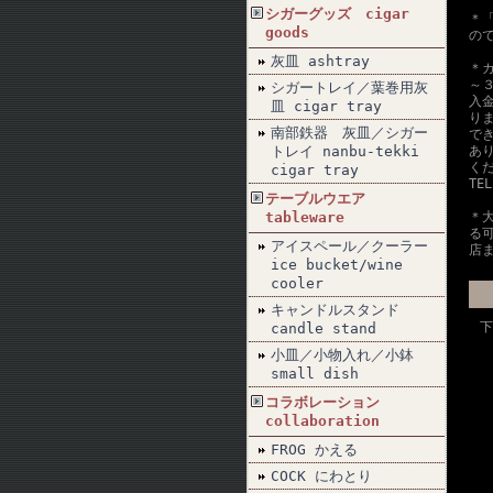
シガーグッズ cigar
＊
goods
の
灰皿 ashtray
＊
～
シガートレイ／葉巻用灰
入
皿 cigar tray
り
南部鉄器 灰皿／シガー
で
トレイ nanbu-tekki
あ
く
cigar tray
TE
テーブルウエア
tableware
＊
る
アイスペール／クーラー
店
ice bucket/wine
cooler
キャンドルスタンド
下
candle stand
小皿／小物入れ／小鉢
small dish
コラボレーション
collaboration
FROG かえる
COCK にわとり