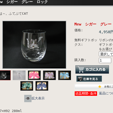
ew シガー グレー ロック
は～。ふてぶてCAT
Mew シガー グレー
価格:
4,950
無料ギフトボッ
リボンの
クス:
ギフトボ
をお選び
購入数:
返品につ
拡大表示
7×H92 280ml