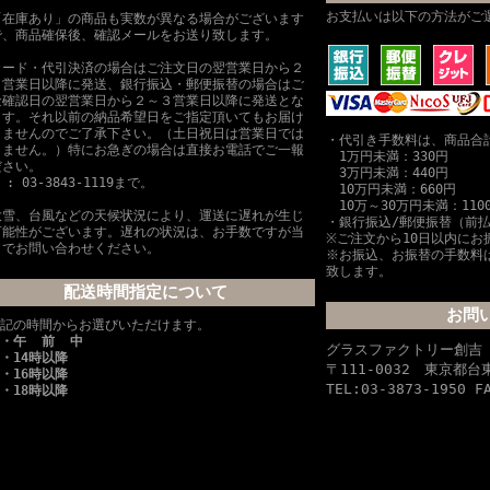
お支払いは以下の方法がご
「在庫あり」の商品も実数が異なる場合がございます
で、商品確保後、確認メールをお送り致します。
カード・代引決済の場合はご注文日の翌営業日から２
３営業日以降に発送、銀行振込・郵便振替の場合はご
金確認日の翌営業日から２～３営業日以降に発送とな
ます。それ以前の納品希望日をご指定頂いてもお届け
きませんのでご了承下さい。（土日祝日は営業日では
・代引き手数料は、商品合
りません。）特にお急ぎの場合は直接お電話でご一報
1万円未満：330円
ださい。
3万円未満：440円
L : 03-3843-1119まで。
10万円未満：660円
10万～30万円未満：110
大雪、台風などの天候状況により、運送に遅れが生じ
・銀行振込/郵便振替（前
可能性がございます。遅れの状況は、お手数ですが当
※ご注文から10日以内にお
までお問い合わせください。
※お振込、お振替の手数料
致します。
配送時間指定について
お問
記の時間からお選びいただけます。
・午 前 中
グラスファクトリー創
・14時以降
〒111-0032 東京都
・16時以降
TEL:03-3873-1950 F
・18時以降