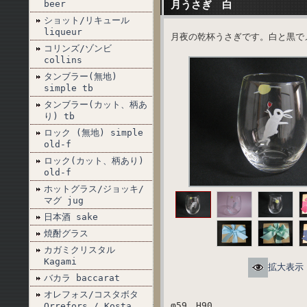
beer
月うさぎ 白
ショット/リキュール
liqueur
月夜の乾杯うさぎです。白と黒で
コリンズ/ゾンビ
collins
タンブラー(無地)
simple tb
タンブラー(カット、柄あ
り) tb
ロック (無地) simple
old-f
ロック(カット、柄あり)
old-f
ホットグラス/ジョッキ/
マグ jug
日本酒 sake
焼酎グラス
カガミクリスタル
Kagami
拡大表示
バカラ baccarat
オレフォス/コスタボタ
φ59 H90
Orrefors / Kosta