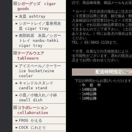
ので、商品確保後、確認メールをお送
シガーグッズ cigar
goods
＊カード・代引決済の場合はご注文日
～３営業日以降に発送、銀行振込・郵
灰皿 ashtray
入金確認日の翌営業日から２～３営業
シガートレイ／葉巻用灰
ります。それ以前の納品希望日をご指
皿 cigar tray
できませんのでご了承下さい。（土日
ありません。）特にお急ぎの場合は直
南部鉄器 灰皿／シガー
ください。
トレイ nanbu-tekki
TEL : 03-3843-1119まで。
cigar tray
＊大雪、台風などの天候状況により、
テーブルウエア
る可能性がございます。遅れの状況は
tableware
店までお問い合わせください。
アイスペール／クーラー
ice bucket/wine
配送時間指定につ
cooler
下記の時間からお選びいただけます
キャンドルスタンド
・午 前 中
candle stand
・14時以降
・16時以降
小皿／小物入れ／小鉢
・18時以降
small dish
コラボレーション
collaboration
FROG かえる
COCK にわとり