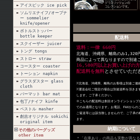
アイスピック ice pick
ソムリエナイフ/オープナ
ー sommelier
knife/opener
ボトルストッパー
bottle keeper
配送料
スクイーザー juicer
送料：一律 660円
トング tongs
北海道、沖縄県、離島のみ1,320
ストロー straw
商品によって異なりますので別途
16,500円以上お買い上げの
コースター coaster
配送料を無料
とさせていただ
トーション napkin
グラスダスター glass
※北海道、沖縄県、離島のお客様は別途ご連
cloth
※
運送会社ご指定の場合は別途送料を頂きま
バーマット bar mat
します。ご了承ください。
包丁/ナイフ kinfe
※こちらの配送料は創吉オンラインショップ
てのみ適用となります。お電話、FAXからの
ペストル masher
ご返送等には該当致しませんので、ご了承の
創吉オリジナル sokichi
ます。
original item
納期について
その他のバーグッズ
other item
＊「在庫あり」の商品も実数が異なる