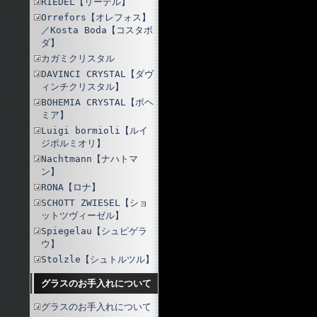
RIEDEL【リーデル】
Orrefors【オレフォス】
／Kosta Boda【コスタボ
ダ】
カガミクリスタル
DAVINCI CRYSTAL【ダヴ
ィンチクリスタル】
BOHEMIA CRYSTAL【ボヘ
ミア】
Luigi bormioli【ルイ
ジボルミオリ】
Nachtmann【ナハトマ
ン】
RONA【ロナ】
SCHOTT ZWIESEL【ショ
ットツヴィーゼル】
Spiegelau【シュピゲラ
ウ】
Stolzle【シュトルツル】
グラスのお手入れについて
グラスのお手入れについて