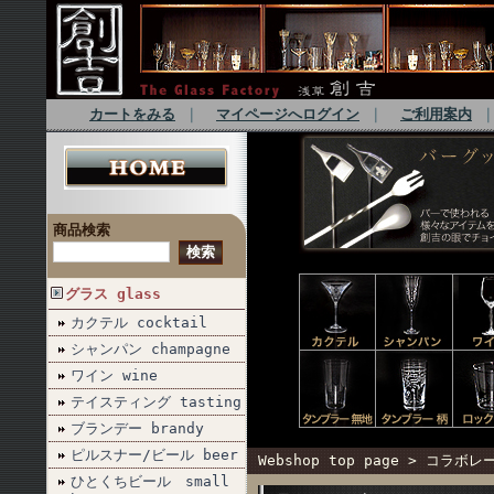
カートをみる
｜
マイページへログイン
｜
ご利用案内
商品検索
グラス glass
カクテル cocktail
シャンパン champagne
ワイン wine
テイスティング tasting
ブランデー brandy
ピルスナー/ビール beer
Webshop top page
>
コラボレーシ
ひとくちビール small