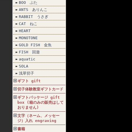
BOO ぶた
ANTS ありんこ
RABBIT うさぎ
CAT ねこ
HEART
MONOTONE
GOLD FISH 金魚
FISH 回遊
aquatic
SOLA
浅草切子
ギフト gift
切子体験教室ギフトカード
ギフトパッケージ gift
box (箱のみの販売はして
おりません)
文字（ネーム、メッセー
ジ）入れ engraving
書籍