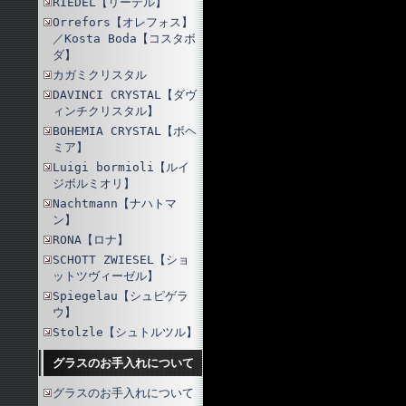
RIEDEL【リーデル】
Orrefors【オレフォス】
／Kosta Boda【コスタボ
ダ】
カガミクリスタル
DAVINCI CRYSTAL【ダヴ
ィンチクリスタル】
BOHEMIA CRYSTAL【ボヘ
ミア】
Luigi bormioli【ルイ
ジボルミオリ】
Nachtmann【ナハトマ
ン】
RONA【ロナ】
SCHOTT ZWIESEL【ショ
ットツヴィーゼル】
Spiegelau【シュピゲラ
ウ】
Stolzle【シュトルツル】
グラスのお手入れについて
グラスのお手入れについて