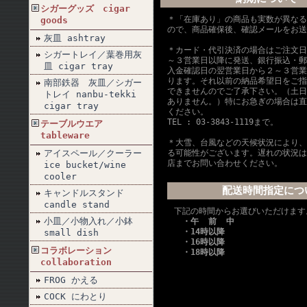
シガーグッズ cigar
＊「在庫あり」の商品も実数が異なる
goods
ので、商品確保後、確認メールをお送
灰皿 ashtray
＊カード・代引決済の場合はご注文日
シガートレイ／葉巻用灰
～３営業日以降に発送、銀行振込・郵
皿 cigar tray
入金確認日の翌営業日から２～３営業
ります。それ以前の納品希望日をご指
南部鉄器 灰皿／シガー
できませんのでご了承下さい。（土日
トレイ nanbu-tekki
ありません。）特にお急ぎの場合は直
cigar tray
ください。
TEL : 03-3843-1119まで。
テーブルウエア
tableware
＊大雪、台風などの天候状況により、
アイスペール／クーラー
る可能性がございます。遅れの状況は
店までお問い合わせください。
ice bucket/wine
cooler
配送時間指定につ
キャンドルスタンド
candle stand
下記の時間からお選びいただけます
小皿／小物入れ／小鉢
・午 前 中
・14時以降
small dish
・16時以降
コラボレーション
・18時以降
collaboration
FROG かえる
COCK にわとり