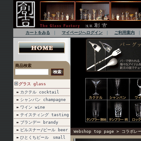
カートをみる
｜
マイページへログイン
｜
ご利用案内
商品検索
グラス glass
カクテル cocktail
シャンパン champagne
ワイン wine
テイスティング tasting
ブランデー brandy
ピルスナー/ビール beer
Webshop top page
>
コラボレーシ
ひとくちビール small