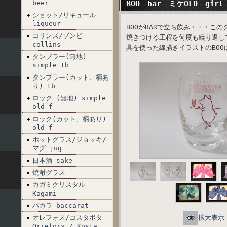
beer
BOO bar ミケOLD gir
ショット/リキュール
liqueur
BOOがBARで立ち飲み・・・こ
コリンズ/ゾンビ
焼きつける工程を何度も繰り返し
collins
具を使った線描きイラストのBO
タンブラー(無地)
simple tb
タンブラー(カット、柄あ
り) tb
ロック (無地) simple
old-f
ロック(カット、柄あり)
old-f
ホットグラス/ジョッキ/
マグ jug
日本酒 sake
焼酎グラス
カガミクリスタル
Kagami
バカラ baccarat
オレフォス/コスタボタ
拡大表示
Orrefors / Kosta