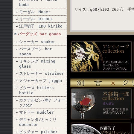
boda
サイズ：φ68×h102 265m
モーゼル Moser
リーデル RIEDEL
江戸切子 EDO kiriko
バーグッズ bar goods
シェーカー shaker
バースプーン bar
spoon
ミキシング mixing
glass
ストレーナー strainer
メジャーカップ jigger
ビタース bitters
bottle
カクテルピン/串/ フォー
ク/pin
マドラー muddler
デキャンタ/とっくり
decanter
ピッチャー pitcher