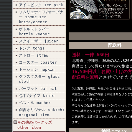
アイスピック ice pick
ソムリエナイフ/オープナ
ー sommelier
knife/opener
ボトルストッパー
bottle keeper
スクイーザー juicer
配送料
トング tongs
送料：一律 660円
ストロー straw
北海道、沖縄県、離島のみ1,320
コースター coaster
商品によって異なりますので別途
トーション napkin
16,500円以上お買い上げの
グラスダスター glass
配送料を無料
とさせていただ
cloth
バーマット bar mat
※北海道、沖縄県、離島のお客様は別途ご連
※
運送会社ご指定の場合は別途送料を頂きま
包丁/ナイフ kinfe
します。ご了承ください。
ペストル masher
※こちらの配送料は創吉オンラインショップ
創吉オリジナル sokichi
てのみ適用となります。お電話、FAXからの
original item
ご返送等には該当致しませんので、ご了承の
その他のバーグッズ
ます。
other item
納期について