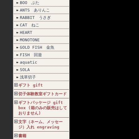
BOO ぶた
ANTS ありんこ
RABBIT うさぎ
CAT ねこ
HEART
MONOTONE
GOLD FISH 金魚
FISH 回遊
aquatic
SOLA
浅草切子
ギフト gift
切子体験教室ギフトカード
ギフトパッケージ gift
box (箱のみの販売はして
おりません)
文字（ネーム、メッセー
ジ）入れ engraving
書籍