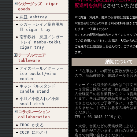
シガーグッズ cigar
配送料を無料
とさせていただ
goods
灰皿 ashtray
※北海道、沖縄県、離島のお客様は別途ご連
※
運送会社ご指定の場合は別途送料を頂きま
シガートレイ／葉巻用灰
皿 cigar tray
します。ご了承ください。
※こちらの配送料は創吉オンラインショップ
南部鉄器 灰皿／シガー
てのみ適用となります。お電話、FAXからの
トレイ nanbu-tekki
ご返送等には該当致しませんので、ご了承の
cigar tray
ます。
テーブルウエア
tableware
納期について
アイスペール／クーラー
＊「在庫あり」の商品も実数が異なる
ice bucket/wine
ので、商品確保後、確認メールをお送
cooler
＊カード・代引決済の場合はご注文日
キャンドルスタンド
～３営業日以降に発送、銀行振込・郵
candle stand
入金確認日の翌営業日から２～３営業
小皿／小物入れ／小鉢
ります。それ以前の納品希望日をご指
できませんのでご了承下さい。（土日
small dish
ありません。）特にお急ぎの場合は直
コラボレーション
ください。
collaboration
TEL : 03-3843-1119まで。
FROG かえる
＊大雪、台風などの天候状況により、
る可能性がございます。遅れの状況は
COCK にわとり
店までお問い合わせください。