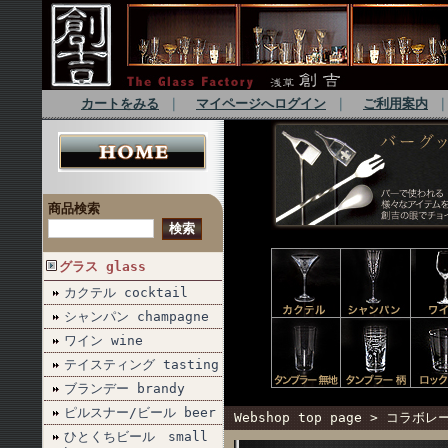
カートをみる
｜
マイページへログイン
｜
ご利用案内
商品検索
グラス glass
カクテル cocktail
シャンパン champagne
ワイン wine
テイスティング tasting
ブランデー brandy
ピルスナー/ビール beer
Webshop top page
>
コラボレーシ
ひとくちビール small