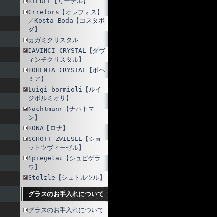
RIEDEL【リーデル】
Orrefors【オレフォス】
／Kosta Boda【コスタボ
ダ】
カガミクリスタル
DAVINCI CRYSTAL【ダヴ
ィンチクリスタル】
BOHEMIA CRYSTAL【ボヘ
ミア】
Luigi bormioli【ルイ
ジボルミオリ】
Nachtmann【ナハトマ
ン】
RONA【ロナ】
SCHOTT ZWIESEL【ショ
ットツヴィーゼル】
Spiegelau【シュピゲラ
ウ】
Stolzle【シュトルツル】
グラスのお手入れについて
グラスのお手入れについて