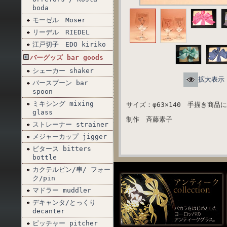
boda
モーゼル Moser
リーデル RIEDEL
江戸切子 EDO kiriko
バーグッズ bar goods
シェーカー shaker
拡大表示
バースプーン bar
spoon
ミキシング mixing
サイズ：φ63×140 手描き商
glass
制作 斉藤素子
ストレーナー strainer
メジャーカップ jigger
ビタース bitters
bottle
カクテルピン/串/ フォー
ク/pin
マドラー muddler
デキャンタ/とっくり
decanter
ピッチャー pitcher