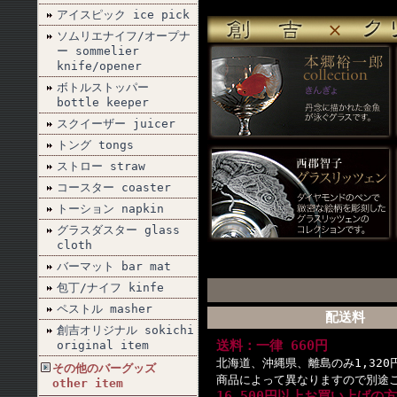
アイスピック ice pick
ソムリエナイフ/オープナ
ー sommelier
knife/opener
ボトルストッパー
bottle keeper
スクイーザー juicer
トング tongs
ストロー straw
コースター coaster
トーション napkin
グラスダスター glass
cloth
バーマット bar mat
包丁/ナイフ kinfe
ペストル masher
配送料
創吉オリジナル sokichi
送料：一律 660円
original item
北海道、沖縄県、離島のみ1,320
その他のバーグッズ
商品によって異なりますので別途
other item
16,500円以上お買い上げの