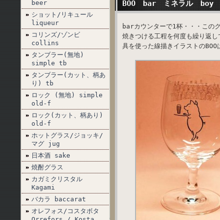
beer
BOO bar ミネラル boy
ショット/リキュール
liqueur
barカウンターで1杯・・・こ
コリンズ/ゾンビ
焼きつける工程を何度も繰り返し
collins
具を使った線描きイラストのBO
タンブラー(無地)
simple tb
タンブラー(カット、柄あ
り) tb
ロック (無地) simple
old-f
ロック(カット、柄あり)
old-f
ホットグラス/ジョッキ/
マグ jug
日本酒 sake
焼酎グラス
カガミクリスタル
Kagami
バカラ baccarat
オレフォス/コスタボタ
Orrefors / Kosta