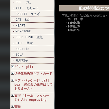
BOO ぶた
ANTS ありんこ
配送時間指定につ
RABBIT うさぎ
下記の時間からお選びいただけます
・午 前 中
CAT ねこ
・14時以降
HEART
・16時以降
・18時以降
MONOTONE
GOLD FISH 金魚
FISH 回遊
aquatic
SOLA
浅草切子
ギフト gift
切子体験教室ギフトカード
ギフトパッケージ gift
box (箱のみの販売はして
おりません)
文字（ネーム、メッセー
ジ）入れ engraving
書籍