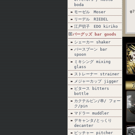
boda
φ7
モーゼル Moser
リーデル RIEDEL
江戸切子 EDO kiriko
バーグッズ bar goods
シェーカー shaker
バースプーン bar
spoon
ミキシング mixing
glass
ストレーナー strainer
メジャーカップ jigger
ビタース bitters
bottle
カクテルピン/串/ フォー
ク/pin
マドラー muddler
デキャンタ/とっくり
decanter
ピッチャー pitcher