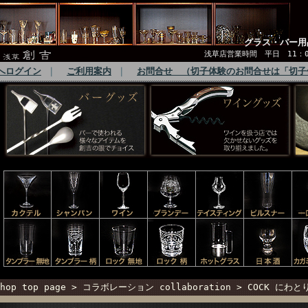
グラス・バー用
浅草店営業時間 平日 11：00
へログイン
｜
ご利用案内
｜
お問合せ （切子体験のお問合せは「切子
hop top page
>
コラボレーション collaboration
>
COCK にわと