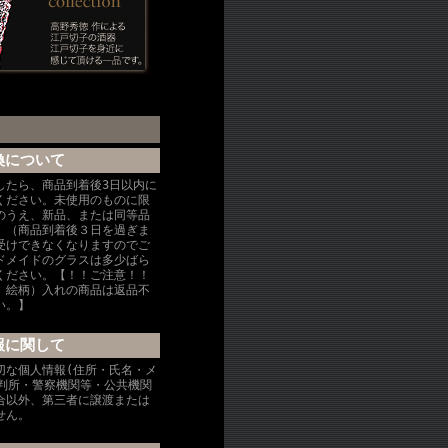
換について
したら、商品到着後3日以内に
ください。未使用のものに限
のうえ、新品、または同等品
。（商品到着後３日を過ぎま
受けできなくなりますのでご
ドメイドのグラスは多少ばら
ください。【！！ご注意！！
、絵柄）入れの商品は返品不
い。】
報に関して
切な個人情報(住所・氏名・メ
裁判所・警察機関等・公共機関
合以外、第三者に譲渡または
せん。