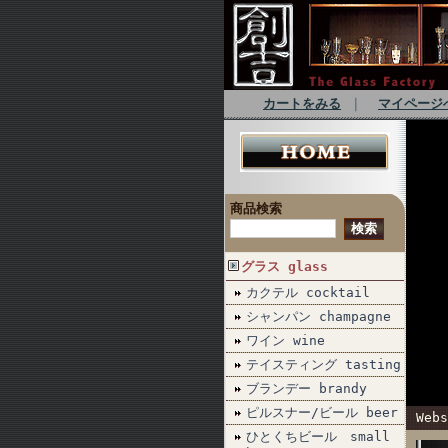
カートをみる
｜
マイページ
商品検索
グラス glass
カクテル cocktail
シャンパン champagne
ワイン wine
テイスティング tasting
ブランデー brandy
ピルスナー/ビール beer
Webs
ひとくちビール small