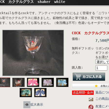
OCK カクテルグラス shaker white
ocktailを作るcockです。アンティークのグラスにもよく登場する「ニワ
ル彩でカクテルグラスに描きました。鉱物性の絵具と筆で描き、窯で焼きつ
ます。もちろん洗っても落ちません。（食洗機は不可）色違いもオーダーで
COCK カクテルグラス 
価格:
7,500
無料ギフトボッ
リボンの
クス:
ギフトボ
をお選び
購入数:
返品につ
この商品
拡大表示
友達にメ