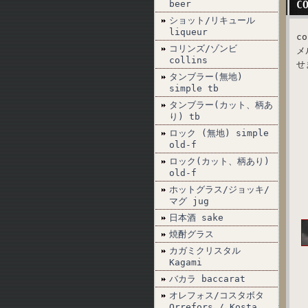
beer
C
ショット/リキュール
liqueur
c
コリンズ/ゾンビ
メ
collins
せ
タンブラー(無地)
simple tb
タンブラー(カット、柄あ
り) tb
ロック (無地) simple
old-f
ロック(カット、柄あり)
old-f
ホットグラス/ジョッキ/
マグ jug
日本酒 sake
焼酎グラス
カガミクリスタル
Kagami
バカラ baccarat
オレフォス/コスタボタ
Orrefors / Kosta