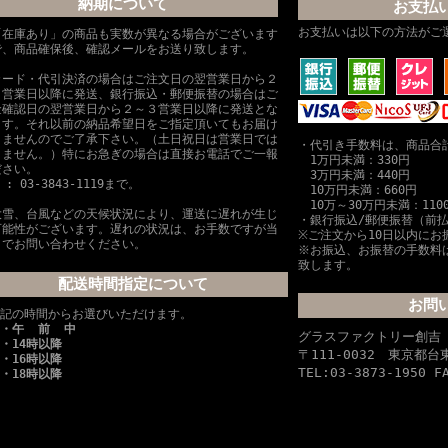
納期について
お支払
お支払いは以下の方法がご
「在庫あり」の商品も実数が異なる場合がございます
で、商品確保後、確認メールをお送り致します。
カード・代引決済の場合はご注文日の翌営業日から２
３営業日以降に発送、銀行振込・郵便振替の場合はご
金確認日の翌営業日から２～３営業日以降に発送とな
ます。それ以前の納品希望日をご指定頂いてもお届け
きませんのでご了承下さい。（土日祝日は営業日では
・代引き手数料は、商品合
りません。）特にお急ぎの場合は直接お電話でご一報
1万円未満：330円
ださい。
3万円未満：440円
L : 03-3843-1119まで。
10万円未満：660円
10万～30万円未満：110
大雪、台風などの天候状況により、運送に遅れが生じ
・銀行振込/郵便振替（前
可能性がございます。遅れの状況は、お手数ですが当
※ご注文から10日以内にお
までお問い合わせください。
※お振込、お振替の手数料
致します。
配送時間指定について
お問
記の時間からお選びいただけます。
・午 前 中
グラスファクトリー創
・14時以降
〒111-0032 東京都
・16時以降
TEL:03-3873-1950 F
・18時以降