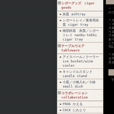
シガーグッズ cigar
goods
＊
の
灰皿 ashtray
シガートレイ／葉巻用灰
＊
～
皿 cigar tray
入
南部鉄器 灰皿／シガー
り
トレイ nanbu-tekki
で
cigar tray
あ
く
テーブルウエア
TE
tableware
＊
アイスペール／クーラー
る
ice bucket/wine
店
cooler
キャンドルスタンド
candle stand
下
小皿／小物入れ／小鉢
small dish
コラボレーション
collaboration
FROG かえる
COCK にわとり