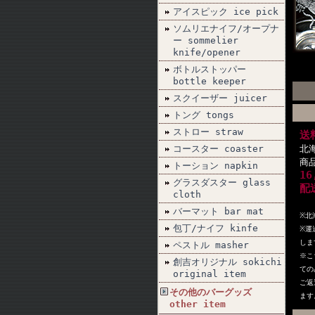
アイスピック ice pick
ソムリエナイフ/オープナ
ー sommelier
knife/opener
ボトルストッパー
bottle keeper
スクイーザー juicer
トング tongs
ストロー straw
送
コースター coaster
北
商
トーション napkin
1
グラスダスター glass
配
cloth
バーマット bar mat
※北
包丁/ナイフ kinfe
※
運
しま
ペストル masher
※こ
創吉オリジナル sokichi
ての
original item
ご返
その他のバーグッズ
ます
other item