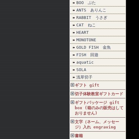
BOO ぶた
ANTS ありんこ
RABBIT うさぎ
CAT ねこ
HEART
MONOTONE
GOLD FISH 金魚
FISH 回遊
aquatic
SOLA
浅草切子
ギフト gift
切子体験教室ギフトカード
ギフトパッケージ gift
box (箱のみの販売はして
おりません)
文字（ネーム、メッセー
ジ）入れ engraving
書籍