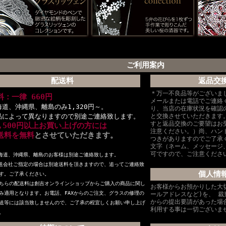
ご利用案内
配送料
返品交
＊万一不良品等がございま
料：一律 660円
メールまたは電話でご連絡
海道、沖縄県、離島のみ1,320円～。
り、当店の在庫状況を確認
品によって異なりますので別途ご連絡致します。
と交換させていただきます
すと返品交換のご要望はお
6,500円以上お買い上げの方には
注意ください。）尚、ハン
送料を無料
とさせていただきます。
つきがありますのでご了承
文字（ネーム、メッセージ
可ですので、ご注意くださ
海道、沖縄県、離島のお客様は別途ご連絡致します。
送会社ご指定の場合は別途送料を頂きますので、追ってご連絡致
個人情
す。ご了承ください。
ちらの配送料は創吉オンラインショップからご購入の商品に関し
お客様からお預かりした大
み適用となります。お電話、FAXからのご注文、グラスの修理の
ールアドレスなど)を、 
からの提出要請があった場
送等には該当致しませんので、ご了承の程宜しくお願い申し上げ
利用する事は一切ございま
。