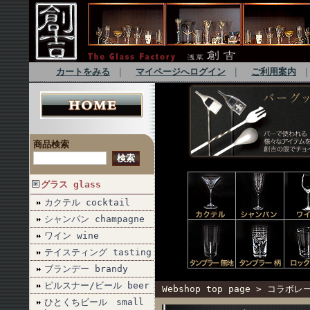
カートをみる
｜
マイページへログイン
｜
ご利用案内
商品検索
グラス glass
カクテル cocktail
シャンパン champagne
ワイン wine
テイスティング tasting
ブランデー brandy
ピルスナー/ビール beer
Webshop top page
>
コラボレーシ
ひとくちビール small