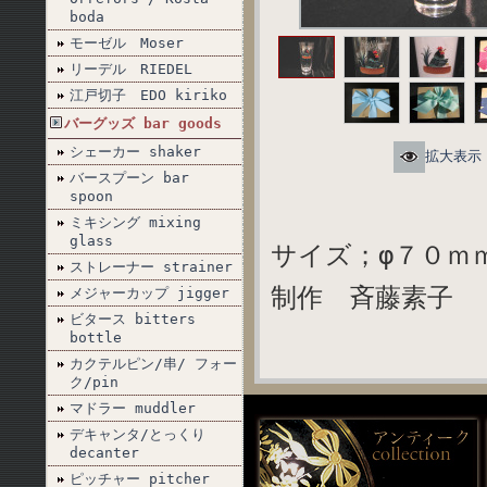
boda
モーゼル Moser
リーデル RIEDEL
江戸切子 EDO kiriko
バーグッズ bar goods
シェーカー shaker
拡大表示
バースプーン bar
spoon
ミキシング mixing
glass
サイズ；φ７０ｍｍ
ストレーナー strainer
制作 斉藤素子
メジャーカップ jigger
ビタース bitters
bottle
カクテルピン/串/ フォー
ク/pin
マドラー muddler
デキャンタ/とっくり
decanter
ピッチャー pitcher