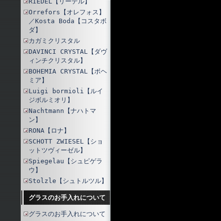
RIEDEL【リーデル】
Orrefors【オレフォス】
／Kosta Boda【コスタボ
ダ】
カガミクリスタル
DAVINCI CRYSTAL【ダヴ
ィンチクリスタル】
BOHEMIA CRYSTAL【ボヘ
ミア】
Luigi bormioli【ルイ
ジボルミオリ】
Nachtmann【ナハトマ
ン】
RONA【ロナ】
SCHOTT ZWIESEL【ショ
ットツヴィーゼル】
Spiegelau【シュピゲラ
ウ】
Stolzle【シュトルツル】
グラスのお手入れについて
グラスのお手入れについて