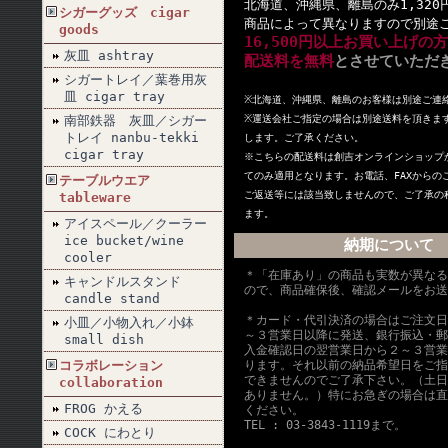
北海道、沖縄県、離島のみ1,320
シガーグッズ cigar
商品によって異なりますので別途
goods
16,500円以上お買い上げの
灰皿 ashtray
配送料を無料
とさせていただ
シガートレイ／葉巻用灰
皿 cigar tray
※北海道、沖縄県、離島のお客様は別途ご連
南部鉄器 灰皿／シガー
※
運送会社ご指定の場合は別途送料を頂きま
トレイ nanbu-tekki
します。ご了承ください。
cigar tray
※こちらの配送料は創吉オンラインショップ
てのみ適用となります。お電話、FAXからの
テーブルウエア
ご返送等には該当致しませんので、ご了承の
tableware
ます。
アイスペール／クーラー
ice bucket/wine
納期について
cooler
＊「在庫あり」の商品も実数が異なる
キャンドルスタンド
ので、商品確保後、確認メールをお送
candle stand
＊カード・代引決済の場合はご注文日
小皿／小物入れ／小鉢
～３営業日以降に発送、銀行振込・郵
small dish
入金確認日の翌営業日から２～３営業
コラボレーション
ります。それ以前の納品希望日をご指
できませんのでご了承下さい。（土日
collaboration
ありません。）特にお急ぎの場合は直
FROG かえる
ください。
TEL : 03-3843-1119まで。
COCK にわとり