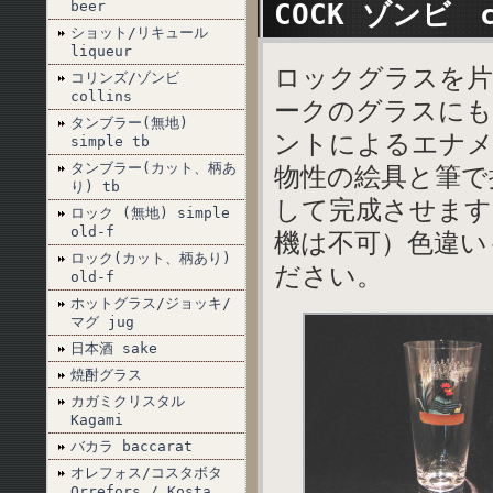
beer
COCK ゾンビ c
ショット/リキュール
liqueur
ロックグラスを片
コリンズ/ゾンビ
collins
ークのグラスにも
タンブラー(無地)
ントによるエナメ
simple tb
タンブラー(カット、柄あ
物性の絵具と筆で
り) tb
して完成させます
ロック (無地) simple
old-f
機は不可）色違い
ロック(カット、柄あり)
ださい。
old-f
ホットグラス/ジョッキ/
マグ jug
日本酒 sake
焼酎グラス
カガミクリスタル
Kagami
バカラ baccarat
オレフォス/コスタボタ
Orrefors / Kosta