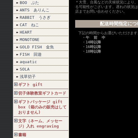
＊大雪、台風などの天候状況により、
BOO ぶた
る可能性がございます。遅れの状況は
ANTS ありんこ
店までお問い合わせください。
RABBIT うさぎ
配送時間指定につ
CAT ねこ
HEART
下記の時間からお選びいただけます
・午 前 中
MONOTONE
・14時以降
GOLD FISH 金魚
・16時以降
・18時以降
FISH 回遊
aquatic
SOLA
浅草切子
ギフト gift
切子体験教室ギフトカード
ギフトパッケージ gift
box (箱のみの販売はして
おりません)
文字（ネーム、メッセー
ジ）入れ engraving
書籍