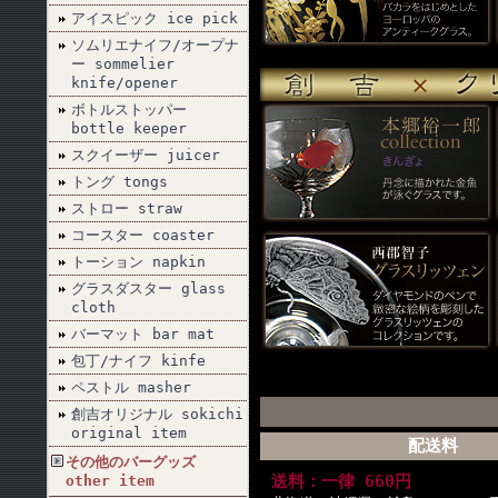
アイスピック ice pick
ソムリエナイフ/オープナ
ー sommelier
knife/opener
ボトルストッパー
bottle keeper
スクイーザー juicer
トング tongs
ストロー straw
コースター coaster
トーション napkin
グラスダスター glass
cloth
バーマット bar mat
包丁/ナイフ kinfe
ペストル masher
創吉オリジナル sokichi
original item
配送料
その他のバーグッズ
送料：一律 660円
other item