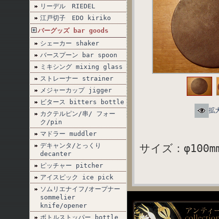
リーデル RIEDEL
江戸切子 EDO kiriko
バーグッズ bar goods
シェーカー shaker
バースプーン bar spoon
ミキシング mixing glass
ストレーナー strainer
メジャーカップ jigger
ビタース bitters bottle
拡
カクテルピン/串/ フォー
ク/pin
マドラー muddler
デキャンタ/とっくり
サイズ：φ100mm
decanter
ピッチャー pitcher
アイスピック ice pick
ソムリエナイフ/オープナー
sommelier
knife/opener
ボトルストッパー bottle