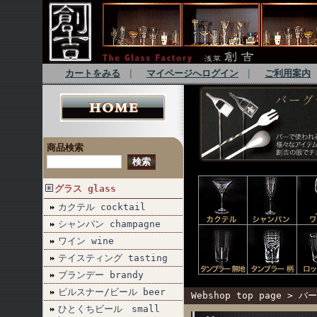
カートをみる
｜
マイページへログイン
｜
ご利用案内
商品検索
グラス glass
カクテル cocktail
シャンパン champagne
ワイン wine
テイスティング tasting
ブランデー brandy
ピルスナー/ビール beer
Webshop top page
>
バー
ひとくちビール small