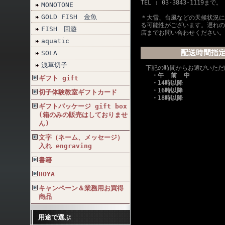
TEL : 03-3843-1119まで。
MONOTONE
GOLD FISH 金魚
＊大雪、台風などの天候状況に
る可能性がございます。遅れの
FISH 回遊
店までお問い合わせください。
aquatic
配送時間指
SOLA
浅草切子
下記の時間からお選びいただ
・午 前 中
ギフト gift
・14時以降
・16時以降
切子体験教室ギフトカード
・18時以降
ギフトパッケージ gift box
(箱のみの販売はしておりませ
ん)
文字（ネーム、メッセージ）
入れ engraving
書籍
HOYA
キャンペーン＆業務用お買得
商品
用途で選ぶ