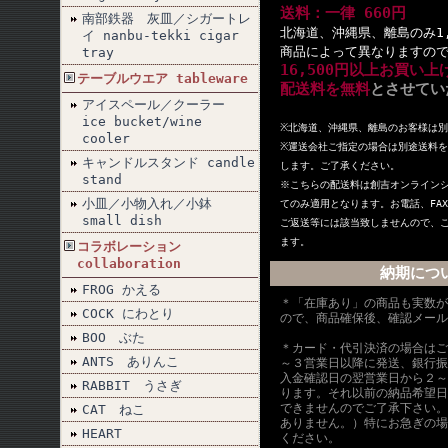
送料：一律 660円
南部鉄器 灰皿／シガートレ
北海道、沖縄県、離島のみ1,
イ nanbu-tekki cigar
商品によって異なりますの
tray
16,500円以上お買い
テーブルウエア tableware
配送料を無料
とさせてい
アイスペール／クーラー
ice bucket/wine
※北海道、沖縄県、離島のお客様は
cooler
※
運送会社ご指定の場合は別途送料を
キャンドルスタンド candle
します。ご了承ください。
stand
※こちらの配送料は創吉オンライン
小皿／小物入れ／小鉢
てのみ適用となります。お電話、FA
small dish
ご返送等には該当致しませんので、
ます。
コラボレーション
collaboration
納期につ
FROG かえる
＊「在庫あり」の商品も実数が
COCK にわとり
ので、商品確保後、確認メール
BOO ぶた
＊カード・代引決済の場合はご
ANTS ありんこ
～３営業日以降に発送、銀行振
入金確認日の翌営業日から２～
RABBIT うさぎ
ります。それ以前の納品希望日
できませんのでご了承下さい。
CAT ねこ
ありません。）特にお急ぎの場
HEART
ください。