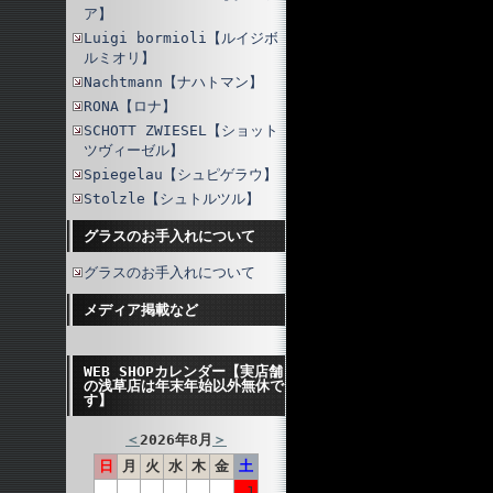
ア】
Luigi bormioli【ルイジボ
ルミオリ】
Nachtmann【ナハトマン】
RONA【ロナ】
SCHOTT ZWIESEL【ショット
ツヴィーゼル】
Spiegelau【シュピゲラウ】
Stolzle【シュトルツル】
グラスのお手入れについて
グラスのお手入れについて
メディア掲載など
WEB SHOPカレンダー【実店舗
の浅草店は年末年始以外無休で
す】
＜
2026年8月
＞
日
月
火
水
木
金
土
1