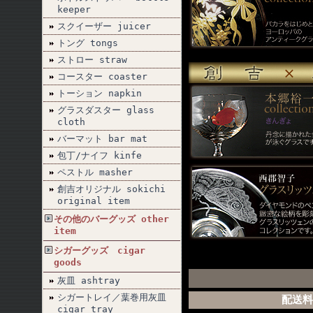
keeper
スクイーザー juicer
トング tongs
ストロー straw
コースター coaster
トーション napkin
グラスダスター glass
cloth
バーマット bar mat
包丁/ナイフ kinfe
ペストル masher
創吉オリジナル sokichi
original item
その他のバーグッズ other
item
シガーグッズ cigar
goods
灰皿 ashtray
シガートレイ／葉巻用灰皿
配送料
cigar tray