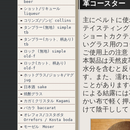
革コースター
beer
ショット/リキュール
liqueur
主にベルトに使
コリンズ/ゾンビ collins
テイスティング
タンブラー(無地) simple
tb
ショートカクテ
タンブラー(カット、柄あり)
いグラス用のコ
tb
ご使用上の注意
ロック (無地) simple
old-f
本製品は天然皮
ロック(カット、柄あり)
水分を含むと反
old-f
ホットグラス/ジョッキ/マグ
す。また、濡れ
jug
ことがあります
日本酒 sake
による結露には
焼酎グラス
かい布で軽く押
カガミクリスタル Kagami
けて陰干しして
バカラ baccarat
オレフォス/コスタボタ
Orrefors / Kosta boda
モーゼル Moser