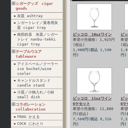
シガーグッズ cigar
goods
灰皿 ashtray
シガートレイ／葉巻用灰
皿 cigar tray
南部鉄器 灰皿／シガー
ピッコロ 10ozワイン
ピッ
トレイ nanbu-tekki
希望小売価格: 1,925円
希望
cigar tray
(税込)
(税
1,400円(税込 1,540
1,
テーブルウエア
円)
円)
tableware
アイスペール／クーラー
ice bucket/wine
cooler
キャンドルスタンド
candle stand
小皿／小物入れ／小鉢
small dish
ピッコロ 15ozワイン
ピッ
6ケセット
6ケ
コラボレーション
希望小売価格: 11,880
希望
collaboration
円(税込)
円(
FROG かえる
7,560円(税込 8,316
7,
COCK にわとり
円)
円)