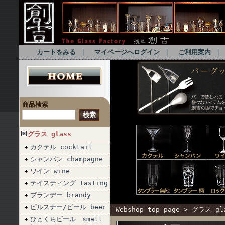
カートをみる
｜
マイページへログイン
｜
ご利用案内
商品検索
グラス glass
カクテル cocktail
シャンパン champagne
ワイン wine
テイスティング tasting
ブランデー brandy
ピルスナー/ビール beer
Webshop top page
>
グラス gl
ひとくちビール small