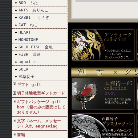
BOO ぶた
ANTS ありんこ
RABBIT うさぎ
CAT ねこ
HEART
MONOTONE
GOLD FISH 金魚
FISH 回遊
aquatic
SOLA
浅草切子
ギフト gift
切子体験教室ギフトカード
ギフトパッケージ gift
box (箱のみの販売はして
おりません)
文字（ネーム、メッセー
ジ）入れ engraving
書籍