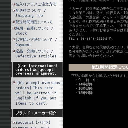
ので、商品確保後、確認メールをお送
名入れグラスご注文方法
＊カード・代引決済の場合はご注文日
配送料について /
～３営業日以降に発送、銀行振込・郵
Shipping fee
入金確認日の翌営業日から２～３営業
ります。それ以前の納品希望日をご指
配送時間指定について
できませんのでご了承下さい。（土日
納期・在庫について /
ありません。）特にお急ぎの場合は直
Stock
ください。
TEL : 03-3843-1119まで。
お支払い方法について /
Payment
＊大雪、台風などの天候状況により、
返品・交換について /
る可能性がございます。遅れの状況は
店までお問い合わせください。
Defective articles
【For international
配送時間指定につ
orders】We accept
overseas shipment.
下記の時間からお選びいただけます
・午 前 中
【We accept overseas
・14時以降
orders】This site
・16時以降
will be written in
・18時以降
English If you put
Items to cart.
ブランド・メーカー紹介
Baccarat【バカラ】