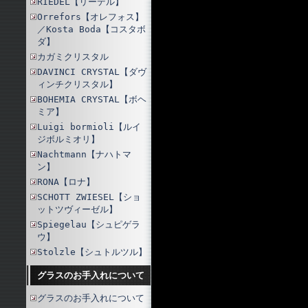
RIEDEL【リーデル】
Orrefors【オレフォス】
／Kosta Boda【コスタボ
ダ】
カガミクリスタル
DAVINCI CRYSTAL【ダヴ
ィンチクリスタル】
BOHEMIA CRYSTAL【ボヘ
ミア】
Luigi bormioli【ルイ
ジボルミオリ】
Nachtmann【ナハトマ
ン】
RONA【ロナ】
SCHOTT ZWIESEL【ショ
ットツヴィーゼル】
Spiegelau【シュピゲラ
ウ】
Stolzle【シュトルツル】
グラスのお手入れについて
グラスのお手入れについて