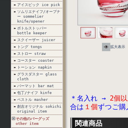
アイスピック ice pick
ソムリエナイフ/オープナ
ー sommelier
knife/opener
ボトルストッパー
bottle keeper
スクイーザー juicer
トング tongs
拡大表示
ストロー straw
コースター coaster
トーション napkin
グラスダスター glass
cloth
バーマット bar mat
包丁/ナイフ kinfe
＊名入れ →
2個以
ペストル masher
合は
１個
ずつご購
創吉オリジナル sokichi
original item
その他のバーグッズ
関連商品
other item