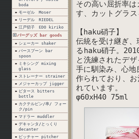
その高い屈折率は
boda
す、カットグラス
モーゼル Moser
リーデル RIEDEL
江戸切子 EDO kiriko
【haku硝子】
バーグッズ bar goods
伝統を受け継ぎ、
シェーカー shaker
るhaku硝子。2
バースプーン bar
spoon
と洗練されたデザ
ミキシング mixing
手に馴染み、心地
glass
ストレーナー strainer
作られており、お
メジャーカップ jigger
れています。
ビタース bitters
φ60xH40 75ml
bottle
カクテルピン/串/ フォー
ク/pin
マドラー muddler
デキャンタ/とっくり
decanter
ピッチャー pitcher