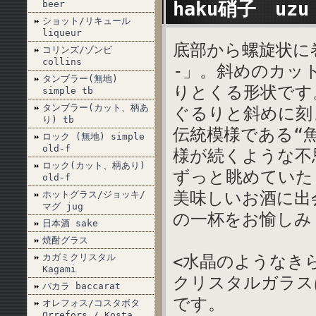
haku硝子 uz
beer
ショット/リキュール
liqueur
底部から螺旋状に巻
コリンズ/ゾンビ
collins
-」。斜めのカッ
タンブラー(無地)
りとくる形状です
simple tb
タンブラー(カット、柄あ
ぐるりと斜めに刻
り) tb
伝統模様である“
ロック (無地) simple
old-f
様が続くような不
ロック(カット、柄あり)
ずっと眺めていた
old-f
美味しいお酒に出
ホットグラス/ジョッキ/
マグ jug
の一杯をお愉しみ
日本酒 sake
焼酎グラス
カガミクリスタル
<水晶のようなき
Kagami
クリスタルガラス
バカラ baccarat
です。
オレフォス/コスタボタ
Orrefors / Kosta