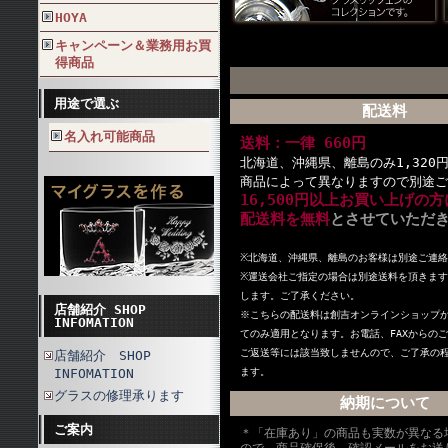
HOYA
キャンペーン＆業務用お買
得商品
用途で選ぶ
配送料
名入れ可能商品
送料：一律 660円
北海道、沖縄県、離島のみ1,320
商品によって異なりますので別途ご
16,500円以上お買い上げの方
配送料を無料
とさせていただ
※北海道、沖縄県、離島のお客様は別途ご連絡
※
運送会社ご指定の場合は別途送料を頂きます
します。ご了承ください。
店舗紹介 SHOP
※こちらの配送料は創吉オンラインショップ
INFOMATION
てのみ適用となります。お電話、FAXからの
ご返送等には該当致しませんので、ご了承の
店舗紹介 SHOP
INFOMATION
ます。
グラスの修理承ります
納期について
ご案内
＊「在庫あり」の商品も実数が異なる